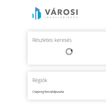
Részletes keresés
Régiók
Csepreg Kincsédpuszta