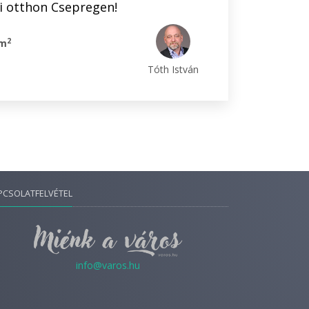
i otthon Csepregen!
2
 m
Tóth István
PCSOLATFELVÉTEL
info@varos.hu