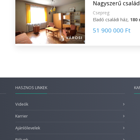
Nagyszerű család
Csepreg
Eladó családi ház,
180
51 900 000 Ft
HASZNOS LINKEK
KA
Videók
Karrier
Ajánlólevelek
Rólunk