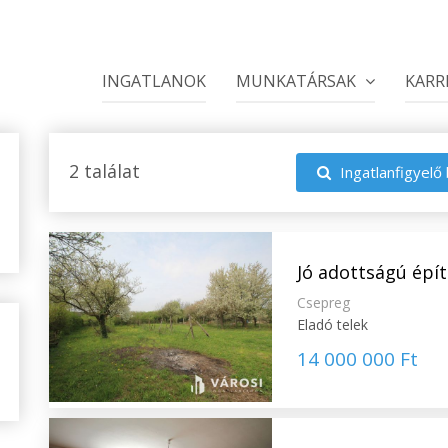
INGATLANOK
MUNKATÁRSAK
KARR
2 találat
Ingatlanfigyelő 
Jó adottságú épít
Csepreg
Eladó telek
14 000 000 Ft