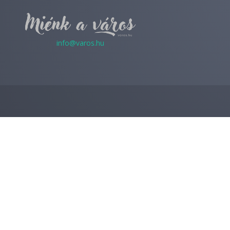
info@varos.hu