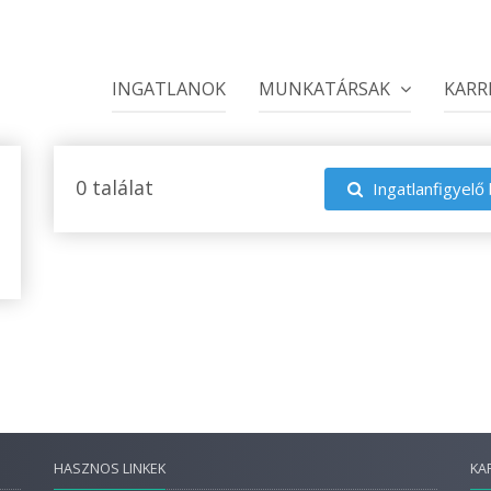
INGATLANOK
MUNKATÁRSAK
KARR
0 találat
Ingatlanfigyelő 
HASZNOS LINKEK
KA