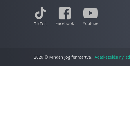
Facebook
Youtube
TikTok
2026 © Minden jog fenntartva.
Adatkezelési nyila