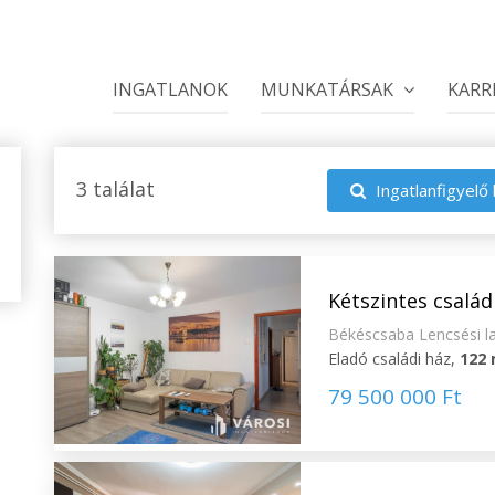
INGATLANOK
MUNKATÁRSAK
KARR
3 találat
Ingatlanfigyelő 
Kétszintes családi
Békéscsaba Lencsési l
Eladó családi ház,
122
79 500 000 Ft