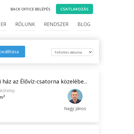
BACK OFFICE BELÉPÉS
CSATLAKOZÁS
IER
RÓLUNK
RENDSZER
BLOG
beállítása
 ház az Élővíz-csatorna közelébe...
akótelep
2
 m
Nagy János