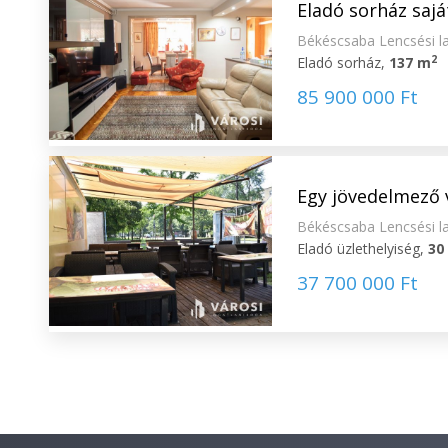
Eladó sorház sajá
Békéscsaba Lencsési l
2
Eladó sorház,
137 m
85 900 000 Ft
Egy jövedelmező v
Békéscsaba Lencsési l
Eladó üzlethelyiség,
30
37 700 000 Ft