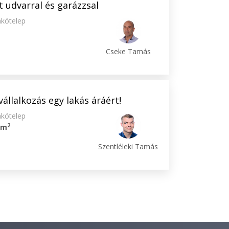
t udvarral és garázzsal
akótelep
Cseke Tamás
állalkozás egy lakás áráért!
akótelep
2
 m
Szentléleki Tamás