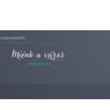
PCSOLATFELVÉTEL
info@varos.hu