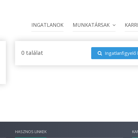
INGATLANOK
MUNKATÁRSAK
KARR
0 találat
Ingatlanfigyelő 
HASZNOS LINKEK
KA