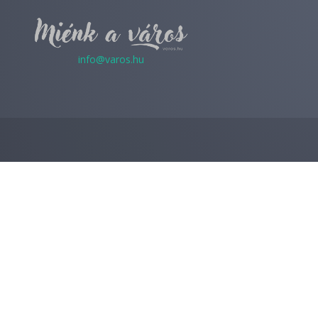
info@varos.hu