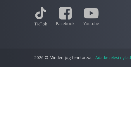
Facebook
Youtube
TikTok
2026 © Minden jog fenntartva.
Adatkezelési nyila