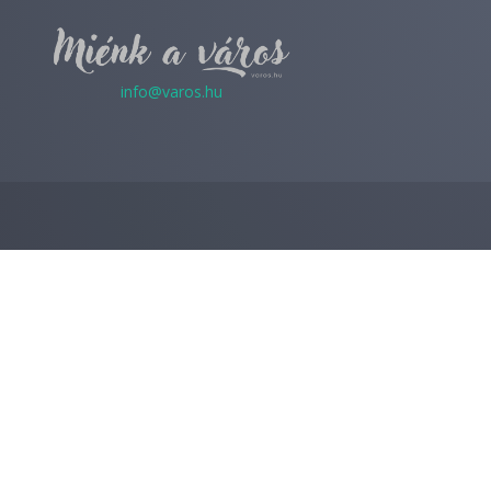
info@varos.hu