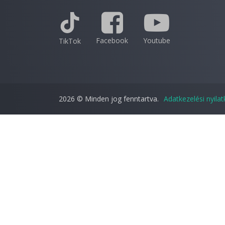
Facebook
Youtube
TikTok
2026 © Minden jog fenntartva.
Adatkezelési nyila