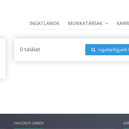
INGATLANOK
MUNKATÁRSAK
KARR
0 találat
Ingatlanfigyelő 
HASZNOS LINKEK
KA