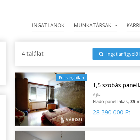
INGATLANOK
MUNKATÁRSAK
KARR
4 találat
Ingatlanfigyelő 
Friss ingatlan
1,5 szobás panel
Ajka
Eladó panel lakás,
35 
28 390 000 Ft