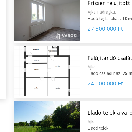
Frissen felújítot
Ajka Padragkút
Eladó tégla lakás,
48 
27 500 000 Ft
Felújítandó csalá
Ajka
Eladó családi ház,
75 
24 000 000 Ft
Eladó telek a vár
Ajka
Eladó telek