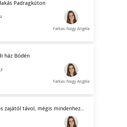
t lakás Padragkúton
2
m
Farkas-Nagy Angéla
di ház Bódén
2
m
Farkas-Nagy Angéla
os zajától távol, mégis mindenhez...