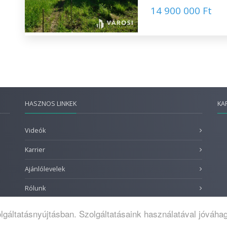
14 900 000 Ft
HASZNOS LINKEK
KA
Videók
Karrier
Ajánlólevelek
Rólunk
lgáltatásnyújtásban. Szolgáltatásaink használatával jóváhag
tkozat