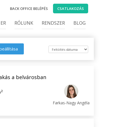
BACK OFFICE BELÉPÉS
CSATLAKOZÁS
IER
RÓLUNK
RENDSZER
BLOG
beállítása
lakás a belvárosban
2
m
Farkas-Nagy Angéla