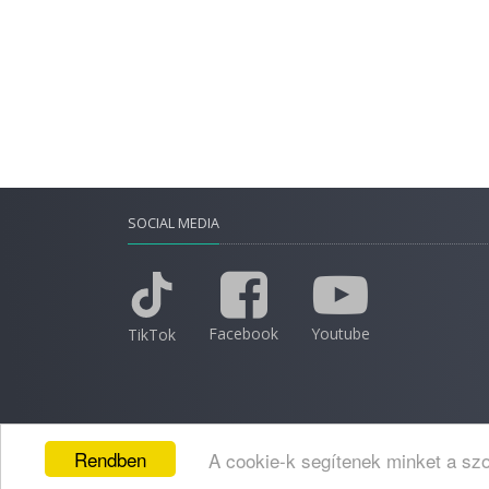
SOCIAL MEDIA
Facebook
Youtube
TikTok
Rendben
A cookie-k segítenek minket a szo
2026 © Minden jog fenntartva.
Adatkezelési nyila