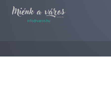
info@varos.hu