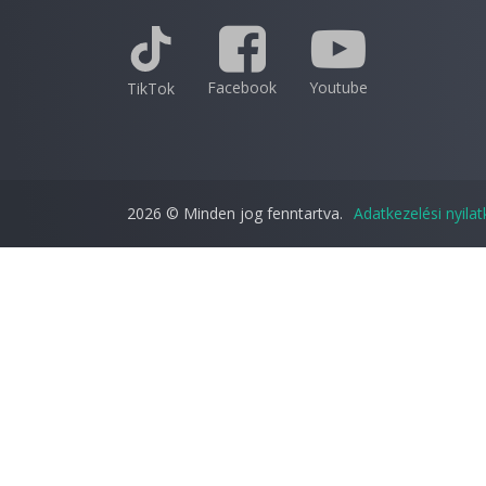
Facebook
Youtube
TikTok
2026 © Minden jog fenntartva.
Adatkezelési nyila