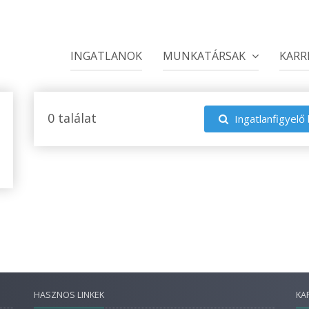
INGATLANOK
MUNKATÁRSAK
KARR
0 találat
Ingatlanfigyelő 
HASZNOS LINKEK
KA