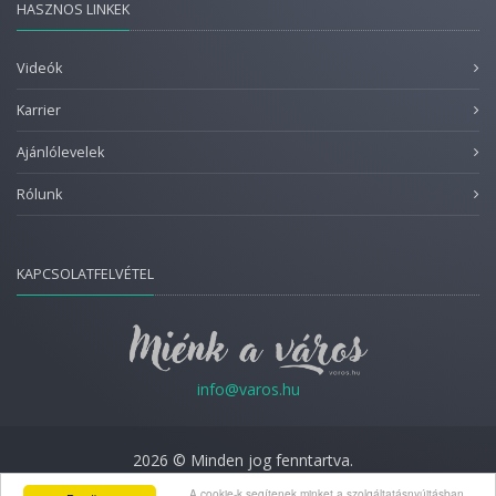
HASZNOS LINKEK
Videók
Karrier
Ajánlólevelek
Rólunk
KAPCSOLATFELVÉTEL
info@varos.hu
2026 © Minden jog fenntartva.
Adatkezelési nyilatkozat
A cookie-k segítenek minket a szolgáltatásnyújtásban.