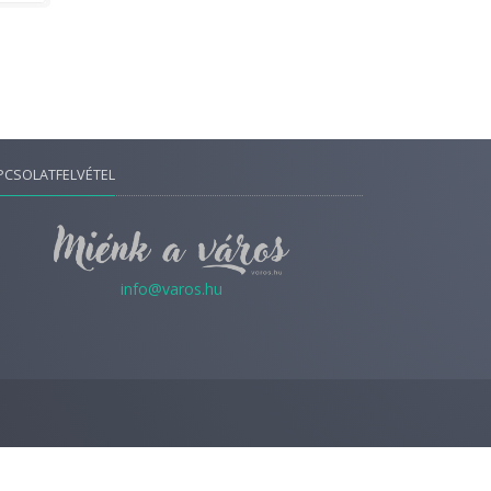
PCSOLATFELVÉTEL
info@varos.hu