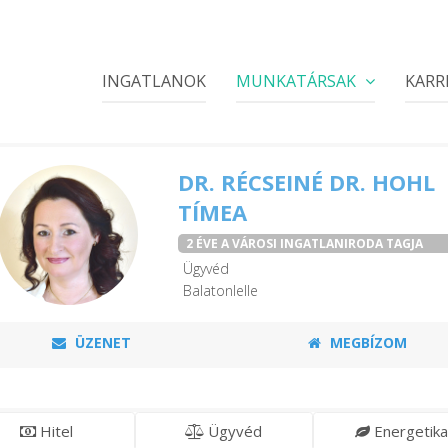
INGATLANOK
MUNKATÁRSAK
KARR
DR. RÉCSEINÉ DR. HOHL
TÍMEA
2 ÉVE A VÁROSI INGATLANIRODA TAGJA
Ügyvéd
Balatonlelle
ÜZENET
MEGBÍZOM
Hitel
Ügyvéd
Energetika