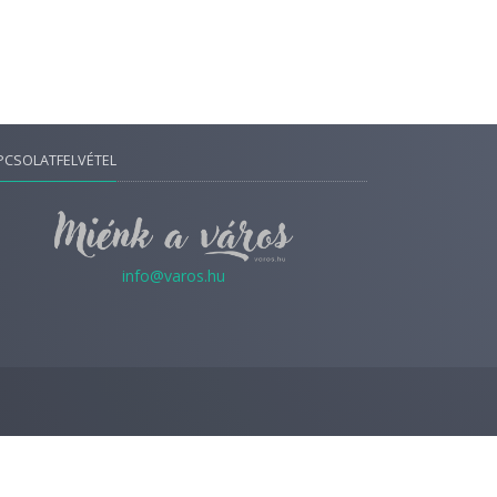
PCSOLATFELVÉTEL
info@varos.hu