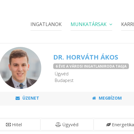
INGATLANOK
MUNKATÁRSAK
KARR
DR. HORVÁTH ÁKOS
6 ÉVE A VÁROSI INGATLANIRODA TAGJA
Ügyvéd
Budapest
ÜZENET
MEGBÍZOM
Hitel
Ügyvéd
Energetika