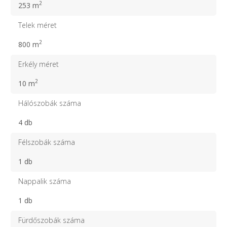
2
253 m
Telek méret
2
800 m
Erkély méret
2
10 m
Hálószobák száma
4 db
Félszobák száma
1 db
Nappalik száma
1 db
Fürdőszobák száma