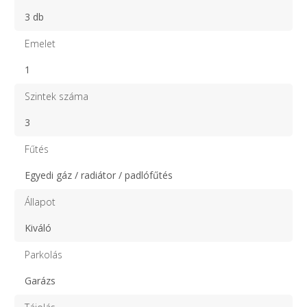
3 db
Emelet
1
Szintek száma
3
Fűtés
Egyedi gáz / radiátor / padlófűtés
Állapot
Kiváló
Parkolás
Garázs