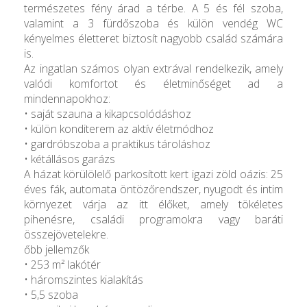
természetes fény árad a térbe. A 5 és fél szoba,
valamint a 3 fürdőszoba és külön vendég WC
kényelmes életteret biztosít nagyobb család számára
is.
Az ingatlan számos olyan extrával rendelkezik, amely
valódi komfortot és életminőséget ad a
mindennapokhoz:
• saját szauna a kikapcsolódáshoz
• külön konditerem az aktív életmódhoz
• gardróbszoba a praktikus tároláshoz
• kétállásos garázs
A házat körülölelő parkosított kert igazi zöld oázis: 25
éves fák, automata öntözőrendszer, nyugodt és intim
környezet várja az itt élőket, amely tökéletes
pihenésre, családi programokra vagy baráti
összejövetelekre.
őbb jellemzők
• 253 m² lakótér
• háromszintes kialakítás
• 5,5 szoba