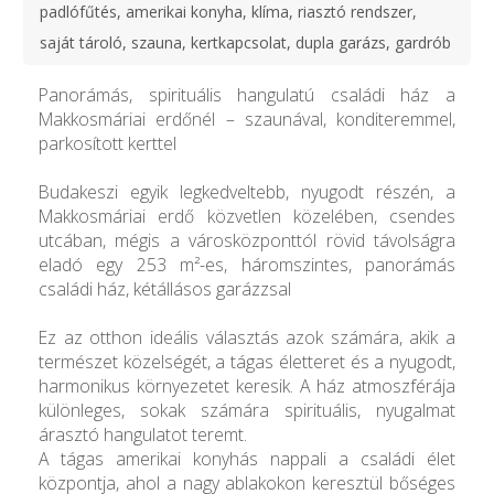
padlófűtés, amerikai konyha, klíma, riasztó rendszer,
saját tároló, szauna, kertkapcsolat, dupla garázs, gardrób
Panorámás, spirituális hangulatú családi ház a
Makkosmáriai erdőnél – szaunával, konditeremmel,
parkosított kerttel
Budakeszi egyik legkedveltebb, nyugodt részén, a
Makkosmáriai erdő közvetlen közelében, csendes
utcában, mégis a városközponttól rövid távolságra
eladó egy 253 m²-es, háromszintes, panorámás
családi ház, kétállásos garázzsal
Ez az otthon ideális választás azok számára, akik a
természet közelségét, a tágas életteret és a nyugodt,
harmonikus környezetet keresik. A ház atmoszférája
különleges, sokak számára spirituális, nyugalmat
árasztó hangulatot teremt.
A tágas amerikai konyhás nappali a családi élet
központja, ahol a nagy ablakokon keresztül bőséges