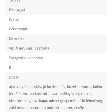
Tájolás
Délnyugat
Kilátás
Panorámás
Közművek
Víz, Áram, Gáz, Csatorna
Energetikai besorolás
E
Extrák
alacsony fenntartás, jó közlekedés, közeli belváros, külön
fürdő és wc, parkosított udvar, redőnyözött, terasz,
elektromos garázskapu, udvari gépjárműbeálló lehetőség,
zöld övezet, automata öntözőrendszer, erkély,