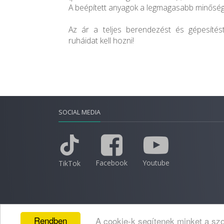
A beépített anyagok a legmagasabb minősége
Az ár a teljes berendezést és gépesítés
ruháidat kell hozni!
SOCIAL MEDIA
Facebook
Youtube
TikTok
Rendben
A cookie-k segítenek minket a szo
2026 © Minden jog fenntartva.
Adatkezelési nyila