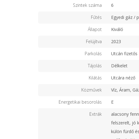
Szintek száma
6
Fűtés
Egyedi gáz / 
Állapot
Kiváló
Felújítva
2023
Parkolás
Utcán fizetős
Tájolás
Délkelet
Kilátás
Utcára néző
Közművek
Víz, Áram, Gá
Energetikai besorolás
E
Extrák
alacsony fenn
felszerelt, jó
külön fürdő 