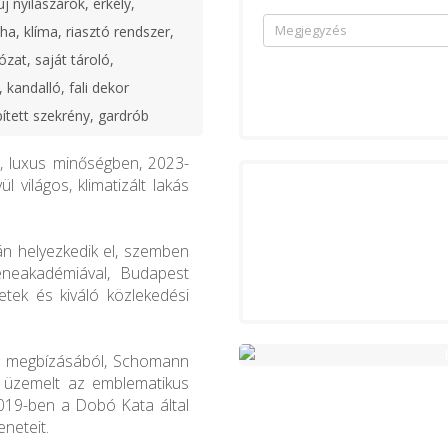
j nyílászárók, erkély,
ha, klíma, riasztó rendszer,
ózat, saját tároló,
, kandalló, fali dekor
pített szekrény, gardrób
), luxus minőségben, 2023-
ül világos, klimatizált lakás
kán helyezkedik el, szemben
eneakadémiával, Budapest
etek és kiváló közlekedési
os megbízásából, Schomann
én üzemelt az emblematikus
019-ben a Dobó Kata által
eneteit.