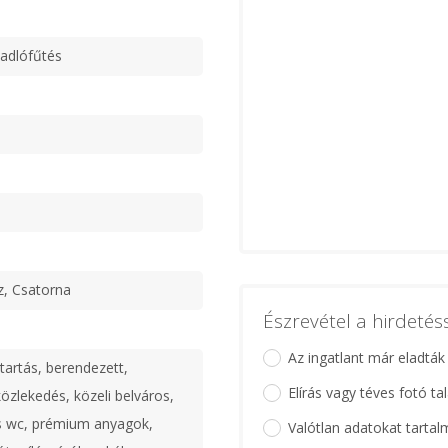
padlófűtés
z, Csatorna
Észrevétel a hirdeté
Az ingatlant már eladták
tartás, berendezett,
Elírás vagy téves fotó ta
 közlekedés, közeli belváros,
és wc, prémium anyagok,
Valótlan adatokat tartal