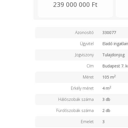
239 000 000 Ft
Azonosító
330077
Ügyvitel
Eladó ingatla
Jogviszony
Tulajdonjog
Cím
Budapest 7. k
2
Méret
105 m
2
Erkély méret
4 m
Hálószobák száma
3 db
Fürdőszobák száma
2 db
Emelet
3