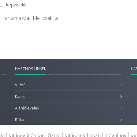
t képviselik.
t tartalmazza. Ide csak a
HASZNOS LINKEK
KA
Videók
Karrier
Ajánlólevelek
Rólunk
lgáltatásnyújtásban. Szolgáltatásaink használatával jóváhag
tkozat