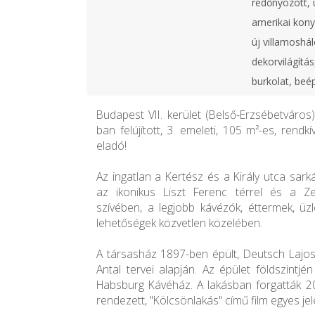
redőnyözött, ú
amerikai kony
új villamoshál
dekorvilágítás
burkolat, beé
Budapest VII. kerület (Belső-Erzsébetváros
ban felújított, 3. emeleti, 105 m²-es, rendkív
eladó!
Az ingatlan a Kertész és a Király utca sar
az ikonikus Liszt Ferenc térrel és a Z
szívében, a legjobb kávézók, éttermek, üzl
lehetőségek közvetlen közelében.
A társasház 1897-ben épült, Deutsch Laj
Antal tervei alapján. Az épület földszintj
Habsburg Kávéház. A lakásban forgatták 2
rendezett, "Kölcsönlakás" című film egyes jel