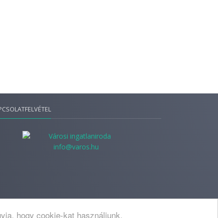
PCSOLATFELVÉTEL
info@varos.hu
yja, hogy cookie-kat használjunk.