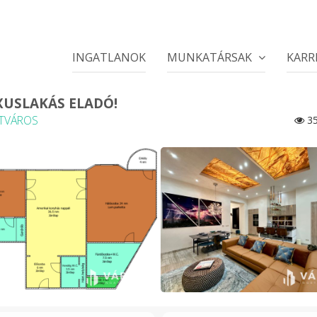
INGATLANOK
MUNKATÁRSAK
KARR
USLAKÁS ELADÓ!
ETVÁROS
35