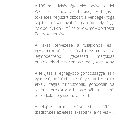
A 105 m²-es lakás tágas előszobával rendelk
W.C. és a háztartási helyiség. A tágas 
tökéletes helyszínt biztosít a vendégek fo
saját fürdőszobával és gardób helyiségg
hálóból nyílik a 4 m²-es erkély, mely pontos
Zeneakadémiával.
A lakás tervezése a tulajdonos és 
együttműködésével valósult meg, amely a kla
legmodernebb gépészeti megoldások
burkolatokkal, elektromos redőnyökkel, kony
A felújítás a legnagyobb gondossággal és f
gyártású, beépített szekrények, beltéri ajt
erkély, tágas fürdőszobák, gondosan v
tapéták, projektor a hálószobában, valamin
teszik különlegessé az otthont.
A felújítás során cserélve lettek a fűtés
(padlófűtés az egész lakásban) , a víz -és vi