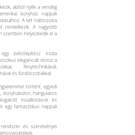
ezik, abból nyílik a vendég
amerikai konyhás nappali
gadásához. A két hálószoba
el rendelkezik. A nagyobb
an szemben helyezkedik el a
egy belsőépítész iroda
sszikus eleganciát ötvözi a
kal, fénytechnikával,
hával és fürdőszobákkal.
igyelemmel történt: egyedi
ók, konyhabútor, hangulatos
álogatott műalkotások és
t egy fantasztikus nappali
i rendszer és szerelvényei
llamosvezetékek.