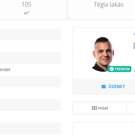
105
Tégla lakás
2
m
n
erület
PRÉMIUM
ÜZENET
Hitel