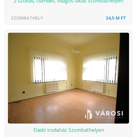
2 szobás, csendes, világos lakás Szombathelyen
SZOMBATHELY
34,5 M FT
Eladó irodaház Szombathelyen