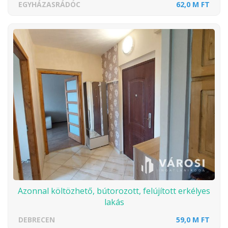
EGYHÁZASRÁDÓC
62,0 M FT
Azonnal költözhető, bútorozott, felújított erkélyes
lakás
DEBRECEN
59,0 M FT