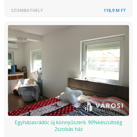
SZOMBATHELY
118,9 M FT
Egyházasrádóc új könnyűszerk. 90%készültség
2szobás ház