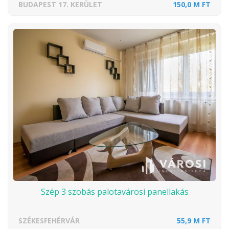
BUDAPEST 17. KERÜLET
150,0 M FT
Szép 3 szobás palotavárosi panellakás
SZÉKESFEHÉRVÁR
55,9 M FT