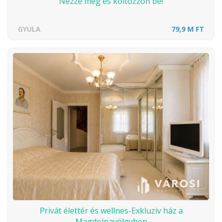
Nézze meg és költözzön be!
GYULA
79,9 M FT
Privát élettér és wellnes-Exkluziv ház a
Magdolnavölgyben