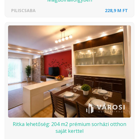
PILISCSABA
228,9 M FT
Ritka lehetőség: 204 m2 prémium sorházi otthon
saját kerttel