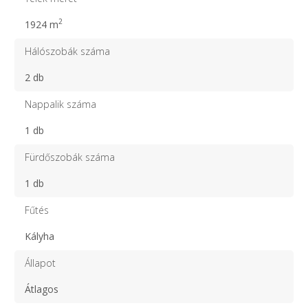
2
1924 m
Hálószobák száma
2 db
Nappalik száma
1 db
Fürdőszobák száma
1 db
Fűtés
Kályha
Állapot
Átlagos