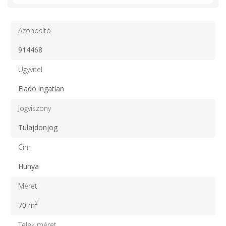
Azonosító
914468
Ügyvitel
Eladó ingatlan
Jogviszony
Tulajdonjog
Cím
Hunya
Méret
2
70 m
Telek méret