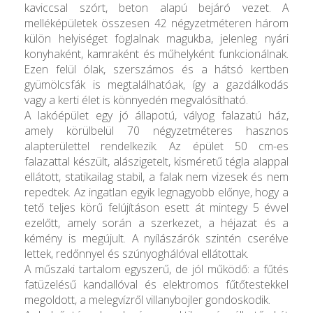
kaviccsal szórt, beton alapú bejáró vezet. A
melléképületek összesen 42 négyzetméteren három
külön helyiséget foglalnak magukba, jelenleg nyári
konyhaként, kamraként és műhelyként funkcionálnak.
Ezen felül ólak, szerszámos és a hátsó kertben
gyümölcsfák is megtalálhatóak, így a gazdálkodás
vagy a kerti élet is könnyedén megvalósítható.
A lakóépület egy jó állapotú, vályog falazatú ház,
amely körülbelül 70 négyzetméteres hasznos
alapterülettel rendelkezik. Az épület 50 cm-es
falazattal készült, alászigetelt, kisméretű tégla alappal
ellátott, statikailag stabil, a falak nem vizesek és nem
repedtek. Az ingatlan egyik legnagyobb előnye, hogy a
tető teljes körű felújításon esett át mintegy 5 évvel
ezelőtt, amely során a szerkezet, a héjazat és a
kémény is megújult. A nyílászárók szintén cserélve
lettek, redőnnyel és szúnyoghálóval ellátottak.
A műszaki tartalom egyszerű, de jól működő: a fűtés
fatüzelésű kandallóval és elektromos fűtőtestekkel
megoldott, a melegvízről villanybojler gondoskodik.