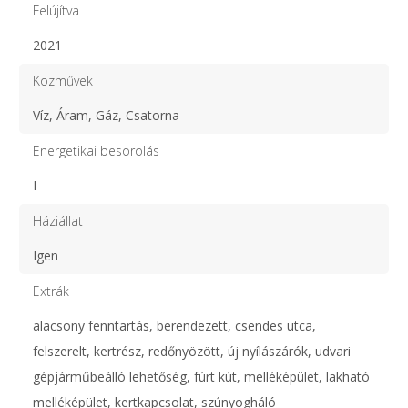
Felújítva
2021
Közművek
Víz, Áram, Gáz, Csatorna
Energetikai besorolás
I
Háziállat
Igen
Extrák
alacsony fenntartás, berendezett, csendes utca,
felszerelt, kertrész, redőnyözött, új nyílászárók, udvari
gépjárműbeálló lehetőség, fúrt kút, melléképület, lakható
melléképület, kertkapcsolat, szúnyogháló