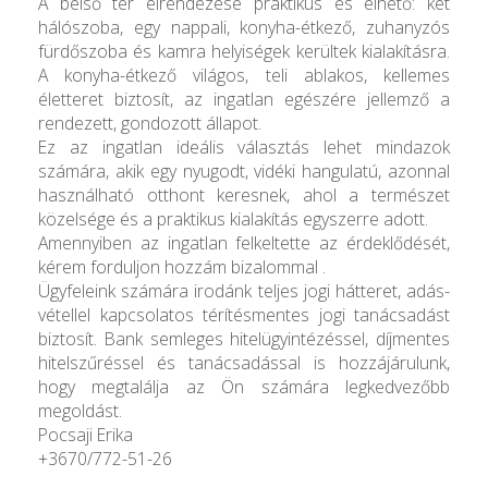
A belső tér elrendezése praktikus és élhető: két
hálószoba, egy nappali, konyha-étkező, zuhanyzós
fürdőszoba és kamra helyiségek kerültek kialakításra.
A konyha-étkező világos, teli ablakos, kellemes
életteret biztosít, az ingatlan egészére jellemző a
rendezett, gondozott állapot.
Ez az ingatlan ideális választás lehet mindazok
számára, akik egy nyugodt, vidéki hangulatú, azonnal
használható otthont keresnek, ahol a természet
közelsége és a praktikus kialakítás egyszerre adott.
Amennyiben az ingatlan felkeltette az érdeklődését,
kérem forduljon hozzám bizalommal .
Ügyfeleink számára irodánk teljes jogi hátteret, adás-
vétellel kapcsolatos térítésmentes jogi tanácsadást
biztosít. Bank semleges hitelügyintézéssel, díjmentes
hitelszűréssel és tanácsadással is hozzájárulunk,
hogy megtalálja az Ön számára legkedvezőbb
megoldást.
Pocsaji Erika
+3670/772-51-26