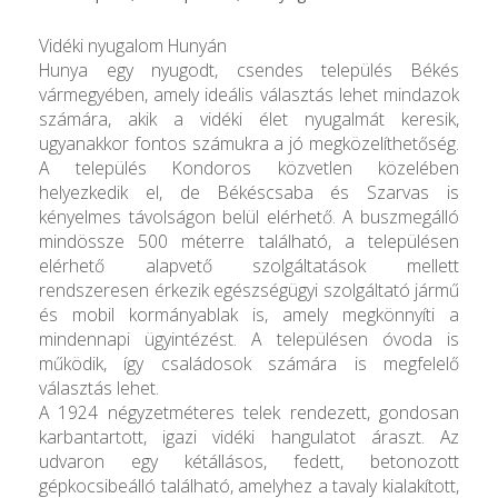
Vidéki nyugalom Hunyán
Hunya egy nyugodt, csendes település Békés
vármegyében, amely ideális választás lehet mindazok
számára, akik a vidéki élet nyugalmát keresik,
ugyanakkor fontos számukra a jó megközelíthetőség.
A település Kondoros közvetlen közelében
helyezkedik el, de Békéscsaba és Szarvas is
kényelmes távolságon belül elérhető. A buszmegálló
mindössze 500 méterre található, a településen
elérhető alapvető szolgáltatások mellett
rendszeresen érkezik egészségügyi szolgáltató jármű
és mobil kormányablak is, amely megkönnyíti a
mindennapi ügyintézést. A településen óvoda is
működik, így családosok számára is megfelelő
választás lehet.
A 1924 négyzetméteres telek rendezett, gondosan
karbantartott, igazi vidéki hangulatot áraszt. Az
udvaron egy kétállásos, fedett, betonozott
gépkocsibeálló található, amelyhez a tavaly kialakított,