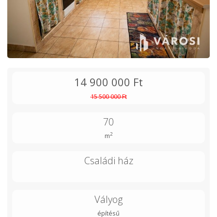
14 900 000 Ft
15 500 000 Ft
70
2
m
Családi ház
Vályog
építésű