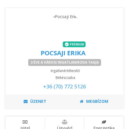
PRÉMIUM
POCSAJI ERIKA
3 ÉVE A VÁROSI INGATLANIRODA TAGJA
Ingatlanértékesítő
Békéscsaba
+36 (70) 772 5126
ÜZENET
MEGBÍZOM
Hitel
Ügyvéd
Energetika