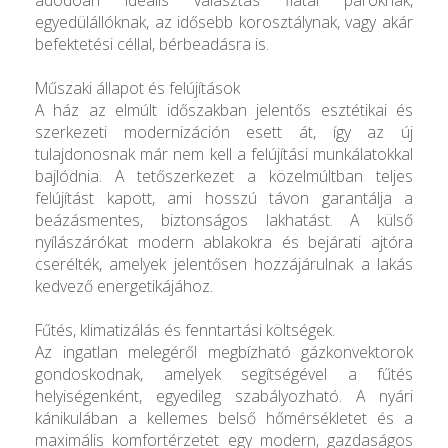
egyedülállóknak, az idősebb korosztálynak, vagy akár
befektetési céllal, bérbeadásra is.
Műszaki állapot és felújítások
A ház az elmúlt időszakban jelentős esztétikai és
szerkezeti modernizáción esett át, így az új
tulajdonosnak már nem kell a felújítási munkálatokkal
bajlódnia. A tetőszerkezet a közelmúltban teljes
felújítást kapott, ami hosszú távon garantálja a
beázásmentes, biztonságos lakhatást. A külső
nyílászárókat modern ablakokra és bejárati ajtóra
cserélték, amelyek jelentősen hozzájárulnak a lakás
kedvező energetikájához.
Fűtés, klimatizálás és fenntartási költségek.
Az ingatlan melegéről megbízható gázkonvektorok
gondoskodnak, amelyek segítségével a fűtés
helyiségenként, egyedileg szabályozható. A nyári
kánikulában a kellemes belső hőmérsékletet és a
maximális komfortérzetet egy modern, gazdaságos