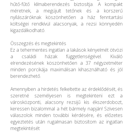
hűtő-fűtő klímaberendezés biztosítja. A kompakt
méretnek, a megújult tetőnek és a korszerű
nyílászáróknak köszönhetően a ház fenntartási
költségei rendkívül alacsonyak, a rezsi könnyedén
kigazdálkodható.
Összegzés és megtekintés
Ez a tehermentes ingatlan a lakások kényelmét ötvözi
a családi házak függetlenségével. Kiváló
elrendezésének köszönhetően a 37 négyzetméter
minden porcikája maximálisan kihasználható és jól
berendezhető.
Amennyiben a hirdetés felkeltette az érdeklődését, és
szeretné személyesen is megtekinteni ezt a
városközponti, alacsony rezsijű kis ékszerdobozt,
keressen bizalommal a hét bármely napján! Szívesen
válaszolok minden további kérdésére, és előzetes
egyeztetés után rugalmasan biztosítom az ingatlan
megtekintését