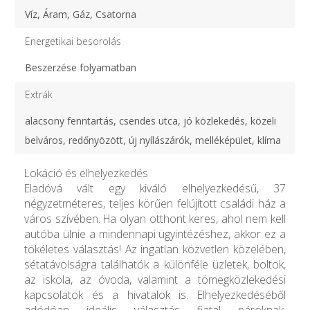
Víz, Áram, Gáz, Csatorna
Energetikai besorolás
Beszerzése folyamatban
Extrák
alacsony fenntartás, csendes utca, jó közlekedés, közeli
belváros, redőnyözött, új nyílászárók, melléképület, klíma
Lokáció és elhelyezkedés
Eladóvá vált egy kiváló elhelyezkedésű, 37
négyzetméteres, teljes körűen felújított családi ház a
város szívében. Ha olyan otthont keres, ahol nem kell
autóba ülnie a mindennapi ügyintézéshez, akkor ez a
tökéletes választás! Az ingatlan közvetlen közelében,
sétatávolságra találhatók a különféle üzletek, boltok,
az iskola, az óvoda, valamint a tömegközlekedési
kapcsolatok és a hivatalok is. Elhelyezkedéséből
adódóan ideális választás fiatal pároknak,