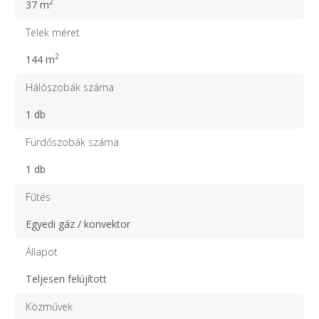
2
37 m
Telek méret
2
144 m
Hálószobák száma
1 db
Fürdőszobák száma
1 db
Fűtés
Egyedi gáz / konvektor
Állapot
Teljesen felújított
Közművek