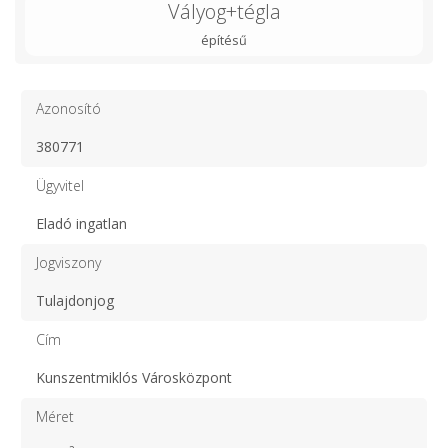
Vályog+tégla
építésű
Azonosító
380771
Ügyvitel
Eladó ingatlan
Jogviszony
Tulajdonjog
Cím
Kunszentmiklós Városközpont
Méret