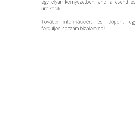
egy olyan környezetben, ahol a csend é
uralkodik.
További információért és időpont egy
forduljon hozzám bizalommal!