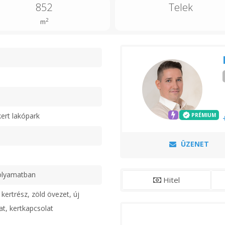
852
Telek
2
m
n
ert lakópark
PRÉMIUM
ÜZENET
olyamatban
Hitel
kertrész, zöld övezet, új
at, kertkapcsolat