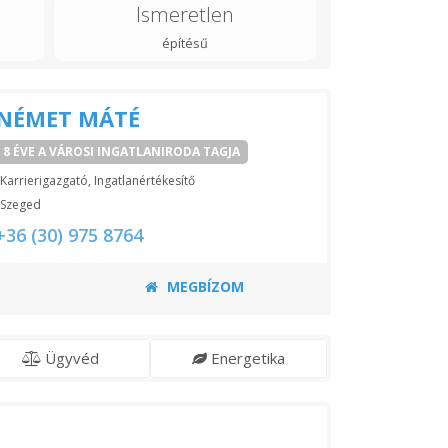
Ismeretlen
építésű
NÉMET MÁTÉ
8 ÉVE A VÁROSI INGATLANIRODA TAGJA
Karrierigazgató, Ingatlanértékesítő
Szeged
+36 (30) 975 8764
MEGBÍZOM
Ügyvéd
Energetika