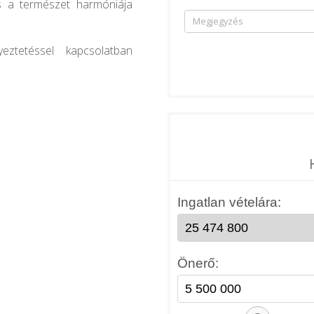
s a természet harmóniája
eztetéssel kapcsolatban