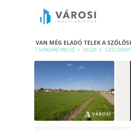
VAN MÉG ELADÓ TELEK A SZŐLŐSK
CSONGRÁD MEGYE
DESZK
SZŐLŐSKER