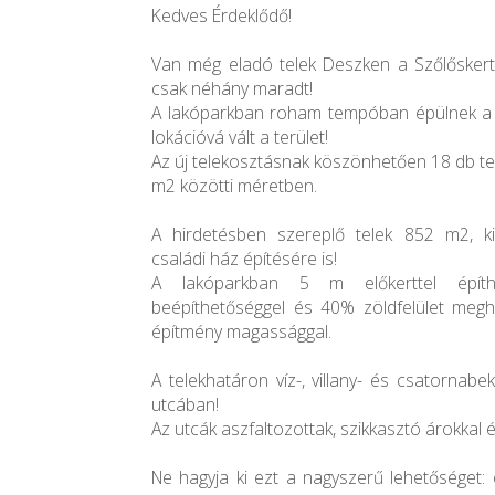
Kedves Érdeklődő!
Van még eladó telek Deszken a Szőlőskert
csak néhány maradt!
A lakóparkban roham tempóban épülnek a h
lokációvá vált a terület!
Az új telekosztásnak köszönhetően 18 db te
m2 közötti méretben.
A hirdetésben szereplő telek 852 m2, k
családi ház építésére is!
A lakóparkban 5 m előkerttel épít
beépíthetőséggel és 40% zöldfelület meg
építmény magassággal.
A telekhatáron víz-, villany- és csatornab
utcában!
Az utcák aszfaltozottak, szikkasztó árokkal és
Ne hagyja ki ezt a nagyszerű lehetőséget: