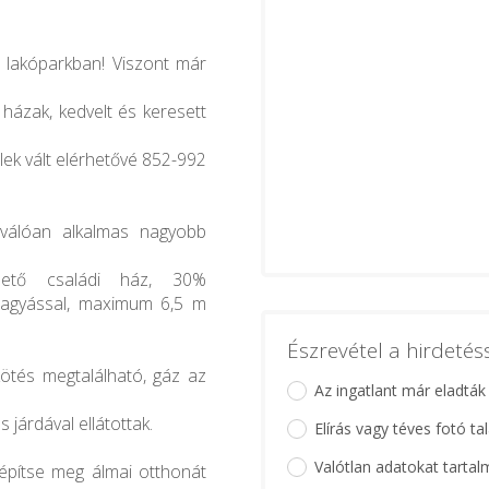
 lakóparkban! Viszont már
ázak, kedvelt és keresett
lek vált elérhetővé 852-992
iválóan alkalmas nagyobb
hető családi ház, 30%
hagyással, maximum 6,5 m
Észrevétel a hirdeté
ekötés megtalálható, gáz az
Az ingatlant már eladták
 járdával ellátottak.
Elírás vagy téves fotó ta
Valótlan adatokat tartal
 építse meg álmai otthonát