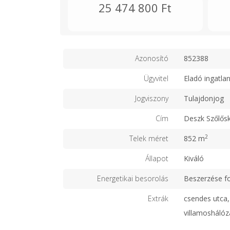
25 474 800 Ft
Azonosító
852388
Ügyvitel
Eladó ingatla
Jogviszony
Tulajdonjog
Cím
Deszk Szőlősk
2
Telek méret
852 m
Állapot
Kiváló
Energetikai besorolás
Beszerzése f
Extrák
csendes utca, 
villamoshálóz