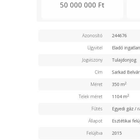
50 000 000 Ft
Azonosító
244676
Ügyvitel
Eladó ingatla
Jogviszony
Tulajdonjog
Cím
Sarkad Belvá
2
Méret
350 m
2
Telek méret
1104 m
Fűtés
Egyedi gáz / r
Állapot
Esztétikai felú
Felújítva
2015