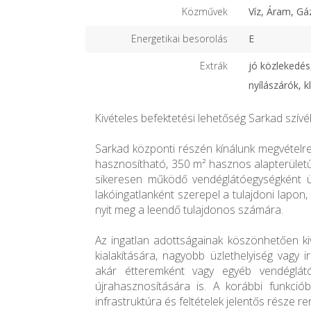
Közművek
Víz, Áram, Gá
Energetikai besorolás
E
Extrák
jó közlekedés,
nyílászárók, 
Kivételes befektetési lehetőség Sarkad szívé
Sarkad központi részén kínálunk megvételre
hasznosítható, 350 m² hasznos alapterületű
sikeresen működő vendéglátóegységként üz
lakóingatlanként szerepel a tulajdoni lapon
nyit meg a leendő tulajdonos számára.
Az ingatlan adottságainak köszönhetően ki
kialakítására, nagyobb üzlethelyiség vagy 
akár étteremként vagy egyéb vendéglátó
újrahasznosítására is. A korábbi funkci
infrastruktúra és feltételek jelentős része re