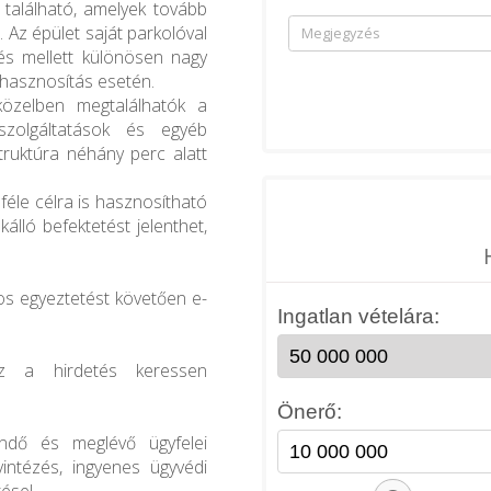
 található, amelyek tovább
. Az épület saját parkolóval
dés mellett különösen nagy
ú hasznosítás esetén.
közelben megtalálhatók a
 szolgáltatások és egyéb
truktúra néhány perc alatt
féle célra is hasznosítható
álló befektetést jelenthet,
nos egyeztetést követően e-
ez a hirdetés keressen
endő és meglévő ügyfelei
intézés, ingyenes ügyvédi