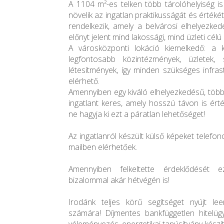
A 1104 m²-es telken több tárolóhelyiség is
növelik az ingatlan praktikusságát és értékét
rendelkezik, amely a belvárosi elhelyezke
előnyt jelent mind lakossági, mind üzleti cél
A városközponti lokáció kiemelkedő: a 
legfontosabb közintézmények, üzletek,
létesítmények, így minden szükséges infras
elérhető.
Amennyiben egy kiváló elhelyezkedésű, több
ingatlant keres, amely hosszú távon is érték
ne hagyja ki ezt a páratlan lehetőséget!
Az ingatlanról készült külső képeket telefo
mailben elérhetőek.
Amennyiben felkeltette érdeklődését 
bizalommal akár hétvégén is!
Irodánk teljes körű segítséget nyújt le
számára! Díjmentes bankfüggetlen hitelügy