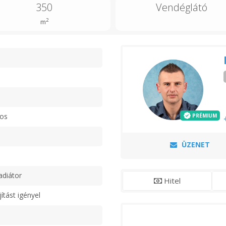
350
Vendéglátó
2
m
n
ros
PRÉMIUM
ÜZENET
adiátor
Hitel
jítást igényel