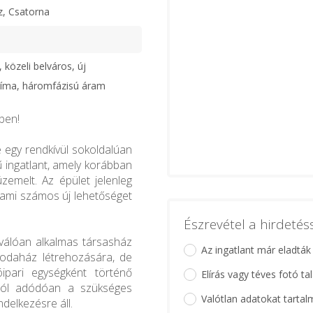
z, Csatorna
 közeli belváros, új
klíma, háromfázisú áram
ben!
 egy rendkívül sokoldalúan
 ingatlant, amely korábban
emelt. Az épület jelenleg
, ami számos új lehetőséget
Észrevétel a hirdeté
válóan alkalmas társasház
Az ingatlant már eladták
irodaház létrehozására, de
ipari egységként történő
Elírás vagy téves fotó ta
óból adódóan a szükséges
Valótlan adatokat tartal
ndelkezésre áll.