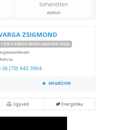
Ismeretlen
építésű
VARGA ZSIGMOND
1 ÉVE A VÁROSI INGATLANIRODA TAGJA
Ingatlanértékesítő
Kalocsa
+36 (70) 643 3904
MEGBÍZOM
Ügyvéd
Energetika