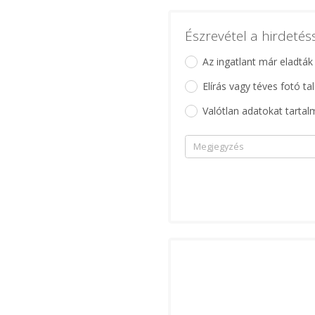
Észrevétel a hirdeté
Az ingatlant már eladták
Elírás vagy téves fotó ta
Valótlan adatokat tartal