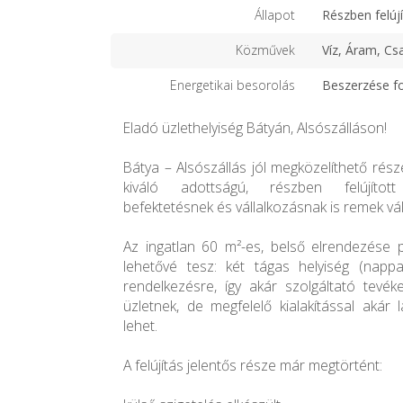
Állapot
Részben felújí
Közművek
Víz, Áram, Cs
Energetikai besorolás
Beszerzése f
Eladó üzlethelyiség Bátyán, Alsószálláson!
Bátya – Alsószállás jól megközelíthető rés
kiváló adottságú, részben felújított
befektetésnek és vállalkozásnak is remek vá
Az ingatlan 60 m²-es, belső elrendezése p
lehetővé tesz: két tágas helyiség (nappa
rendelkezésre, így akár szolgáltató tevék
üzletnek, de megfelelő kialakítással akár 
lehet.
A felújítás jelentős része már megtörtént: