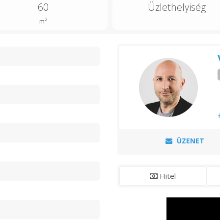
60
Üzlethelyiség
2
m
n
ÜZENET
Hitel