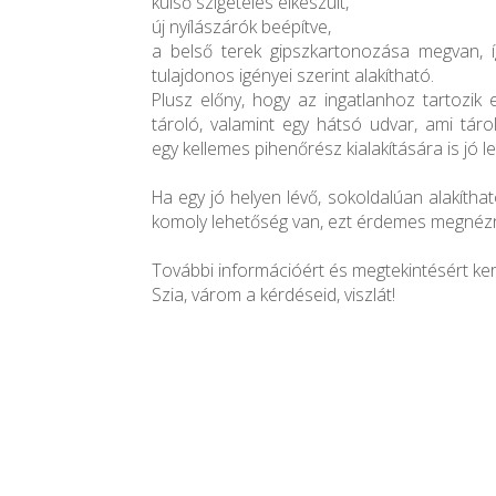
külső szigetelés elkészült,
új nyílászárók beépítve,
a belső terek gipszkartonozása megvan, 
tulajdonos igényei szerint alakítható.
Plusz előny, hogy az ingatlanhoz tartozik 
tároló, valamint egy hátsó udvar, ami táro
egy kellemes pihenőrész kialakítására is jó le
Ha egy jó helyen lévő, sokoldalúan alakíthat
komoly lehetőség van, ezt érdemes megnézn
További információért és megtekintésért ke
Szia, várom a kérdéseid, viszlát!