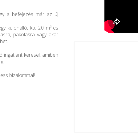
így a befejezés már az új
egy különálló, kb. 20 m²-es
lásra, pakolásra vagy akár
het.
ó ingatlant keresel, amiben
i.
ress bizalommal!