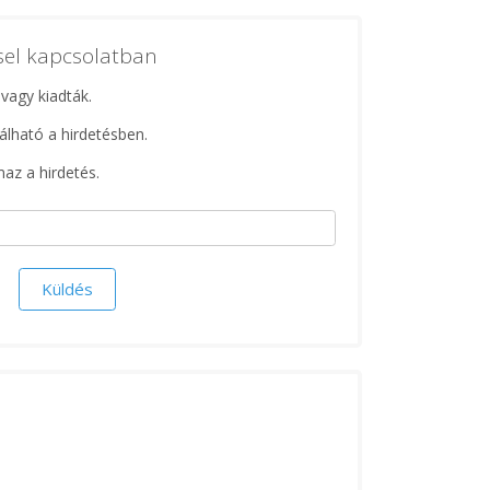
ssel kapcsolatban
 vagy kiadták.
lálható a hirdetésben.
maz a hirdetés.