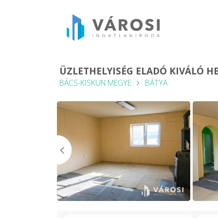
ÜZLETHELYISÉG ELADÓ KIVÁLÓ H
BÁCS-KISKUN MEGYE
BÁTYA