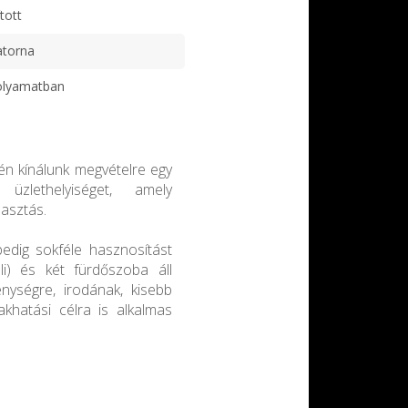
tott
atorna
olyamatban
zén kínálunk megvételre egy
 üzlethelyiséget, amely
lasztás.
edig sokféle hasznosítást
li) és két fürdőszoba áll
enységre, irodának, kisebb
lakhatási célra is alkalmas