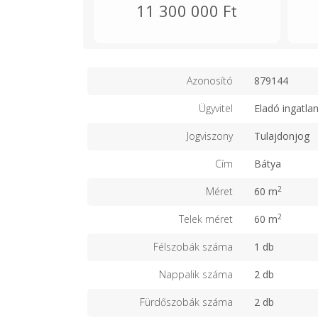
11 300 000 Ft
Azonosító
879144
Ügyvitel
Eladó ingatla
Jogviszony
Tulajdonjog
Cím
Bátya
2
Méret
60 m
2
Telek méret
60 m
Félszobák száma
1 db
Nappalik száma
2 db
Fürdőszobák száma
2 db