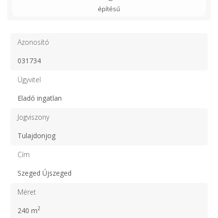
építésű
Azonosító
031734
Ügyvitel
Eladó ingatlan
Jogviszony
Tulajdonjog
Cím
Szeged Újszeged
Méret
2
240 m