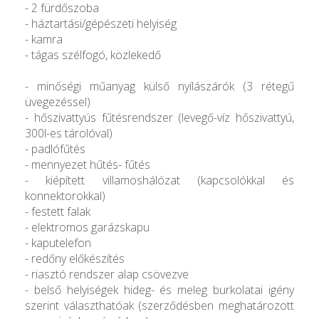
- 2 fürdőszoba
- háztartási/gépészeti helyiség
- kamra
- tágas szélfogó, közlekedő
- minőségi műanyag külső nyílászárók (3 rétegű
üvegezéssel)
- hőszivattyús fűtésrendszer (levegő-víz hőszivattyú,
300l-es tárolóval)
- padlófűtés
- mennyezet hűtés- fűtés
- kiépített villamoshálózat (kapcsolókkal és
konnektorokkal)
- festett falak
- elektromos garázskapu
- kaputelefon
- redőny előkészítés
- riasztó rendszer alap csövezve
- belső helyiségek hideg- és meleg burkolatai igény
szerint választhatóak (szerződésben meghatározott