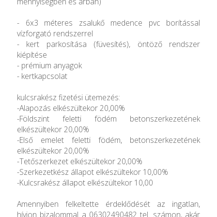
mennyiségben és árban)
- 6x3 méteres zsalukő medence pvc borítással
vízforgató rendszerrel
- kert parkosítása (füvesítés), öntöző rendszer
kiépítése
- prémium anyagok
- kertkapcsolat
kulcsrakész fizetési ütemezés:
-Alapozás elkészültekor 20,00%
-Földszint feletti födém betonszerkezetének
elkészültekor 20,00%
-Első emelet feletti födém, betonszerkezetének
elkészültekor 20,00%
-Tetőszerkezet elkészültekor 20,00%
-Szerkezetkész állapot elkészültekor 10,00%
-Kulcsrakész állapot elkészültekor 10,00
Amennyiben felkeltette érdeklődését az ingatlan,
hívjon bizalommal a 06302490482 tel. számon, akár