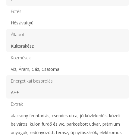
Fűtés
Hőszivattyú
Állapot
Kulcsrakész
Közművek
Víz, Áram, Gáz, Csatorna
Energetikai besorolás
A++
Extrák
alacsony fenntartás, csendes utca, jó közlekedés, közeli
belváros, külön fürdő és wc, parkosított udvar, prémium
anyagok, redőnyözött, terasz, új nyílászárók, elektromos