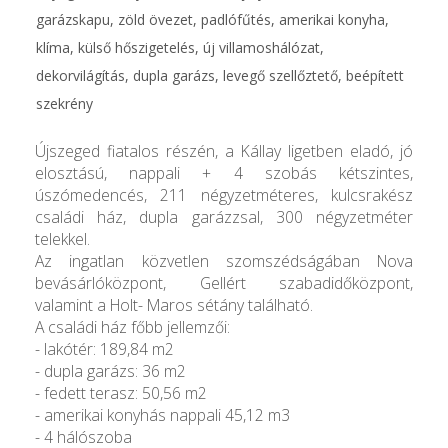
garázskapu, zöld övezet, padlófűtés, amerikai konyha,
klíma, külső hőszigetelés, új villamoshálózat,
dekorvilágítás, dupla garázs, levegő szellőztető, beépített
szekrény
Újszeged fiatalos részén, a Kállay ligetben eladó, jó
elosztású, nappali + 4 szobás kétszintes,
úszómedencés, 211 négyzetméteres, kulcsrakész
családi ház, dupla garázzsal, 300 négyzetméter
telekkel.
Az ingatlan közvetlen szomszédságában Nova
bevásárlóközpont, Gellért szabadidőközpont,
valamint a Holt- Maros sétány található.
A családi ház főbb jellemzői:
- lakótér: 189,84 m2
- dupla garázs: 36 m2
- fedett terasz: 50,56 m2
- amerikai konyhás nappali 45,12 m3
- 4 hálószoba