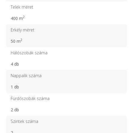
Telek méret
2
400 m
Erkély méret
2
50 m
Hálószobák száma
4 db
Nappalik száma
1 db
Fürdőszobák száma
2 db
Szintek száma
2