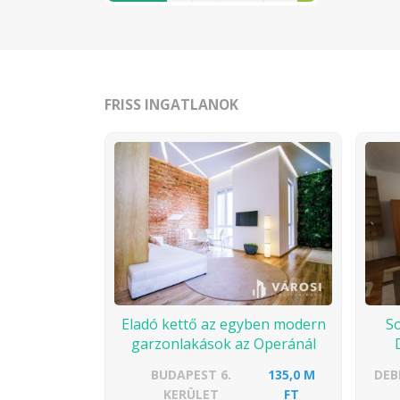
FRISS INGATLANOK
Eladó kettő az egyben modern
So
garzonlakások az Operánál
BUDAPEST 6.
135,0 M
DEB
KERÜLET
FT