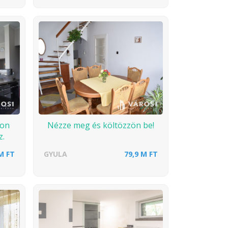
hon
Nézze meg és költözzön be!
z.
M FT
GYULA
79,9 M FT