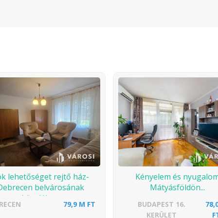
k lehetőséget rejtő ház-
Kényelem és nyugalo
Debrecen belvárosának
Mátyásföldön...
közelében
RECEN
79,9 M FT
BUDAPEST 16.
78,
KERÜLET
F