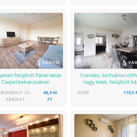
yesen felújított Panel lakás
Csendes, kertvárosi ott
Csepel belvárosában
nagy telek, felújított há
BUDAPEST 21.
46,9 M
GYŐR
119,5 
KERÜLET
FT