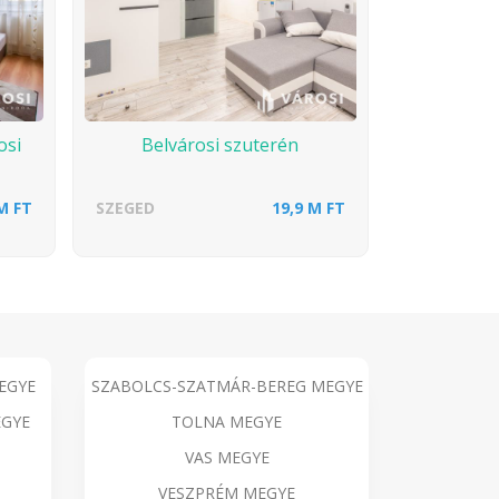
osi
Belvárosi szuterén
M FT
SZEGED
19,9 M FT
EGYE
SZABOLCS-SZATMÁR-BEREG MEGYE
GYE
TOLNA MEGYE
VAS MEGYE
VESZPRÉM MEGYE