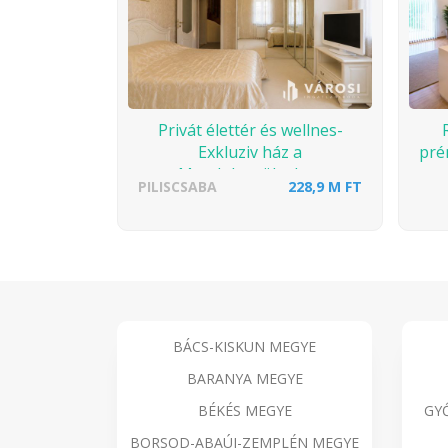
Privát élettér és wellnes-
Exkluziv ház a
pré
Magdolnavölgyben
PILISCSABA
228,9 M FT
BÁCS-KISKUN MEGYE
BARANYA MEGYE
BÉKÉS MEGYE
GY
BORSOD-ABAÚJ-ZEMPLÉN MEGYE