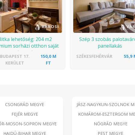
Ritka lehetőség: 204 m2
Szép 3 szobás palotavár
mium sorházi otthon saját
panellakás
kerttel
BUDAPEST 17.
150,0 M
SZÉKESFEHÉRVÁR
55,9 
KERÜLET
FT
CSONGRÁD MEGYE
JÁSZ-NAGYKUN-SZOLNOK M
FEJÉR MEGYE
KOMÁROM-ESZTERGOM ME
ŐR-MOSON-SOPRON MEGYE
NÓGRÁD MEGYE
HAJDÚ-BIHAR MEGYE
PEST MEGYE