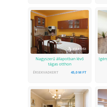
Nagyszerű állapotban lévő
Igén
tágas otthon
ÉRSEKVADKERT
45,0 M FT