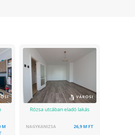
m
Rózsa utcában eladó lakás
0 M
NAGYKANIZSA
26,9 M FT
T