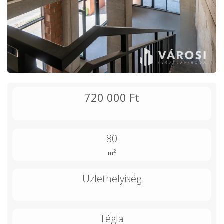
720 000 Ft
80
2
m
Üzlethelyiség
Tégla