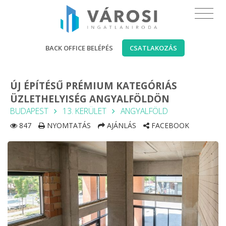
BACK OFFICE BELÉPÉS
CSATLAKOZÁS
ÚJ ÉPÍTÉSŰ PRÉMIUM KATEGÓRIÁS
ÜZLETHELYISÉG ANGYALFÖLDÖN
BUDAPEST
13. KERÜLET
ANGYALFÖLD
847
NYOMTATÁS
AJÁNLÁS
FACEBOOK