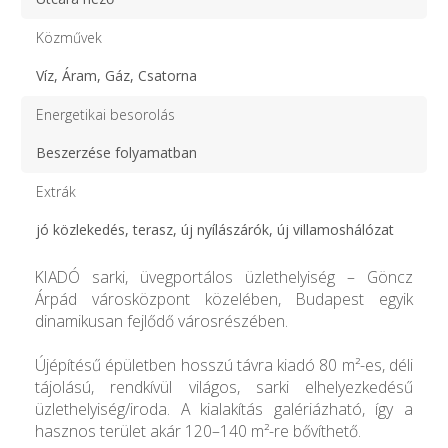
Közművek
Víz, Áram, Gáz, Csatorna
Energetikai besorolás
Beszerzése folyamatban
Extrák
jó közlekedés, terasz, új nyílászárók, új villamoshálózat
KIADÓ sarki, üvegportálos üzlethelyiség – Göncz
Árpád városközpont közelében, Budapest egyik
dinamikusan fejlődő városrészében.
Újépítésű épületben hosszú távra kiadó 80 m²-es, déli
tájolású, rendkívül világos, sarki elhelyezkedésű
üzlethelyiség/iroda. A kialakítás galériázható, így a
hasznos terület akár 120–140 m²-re bővíthető.