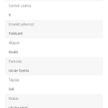
Szintek száma
9
Emeleti jellemző
Földszint
Állapot
Kiváló
Parkolás
Utcán fizetős
Tájolás
Dél
Kilátás
Utcára néző