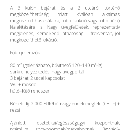
A 3 külön bejárat és a 2 utcáról történő
megközelíthetőség miatt kiválóan alkalmas
megosztott használatra, több funkció vagy több bérlő
kialakítására is. Nagy üvegfelületek, reprezentatív
megjelenés, kiemelkedő láthatóság – frekventált, jól
megközelíthető lokáció.
Főbb jellemzők:
80 m² (galériázható, bővíthető 120–140 m²-ig)
sarki elhelyezkedés, nagy üvegportál
3 bejárat, 2 utcai kapcsolat
WC + mosdó
hűtő–fűtő rendszer
Bérleti díj: 2.000 EUR/hó (vagy ennek megfelelő HUF) +
rezsi
Ajánlott: esztétikai/egészségügyi központnak,
prémium showroomnak/márkaboltnak, ügyvédi–