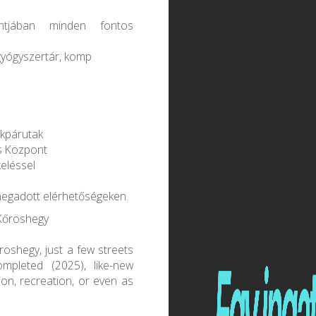
ntjában minden fontos
gyógyszertár, komp
ékpárutak
is Központ
eléssel
egadott elérhetőségeken.
 Kőröshegy
röshegy, just a few streets
mpleted (2025), like-new
ion, recreation, or even as