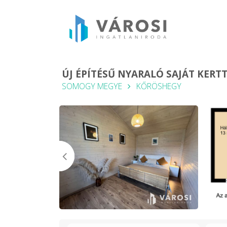
ÚJ ÉPÍTÉSŰ NYARALÓ SAJÁT KER
SOMOGY MEGYE
KŐRÖSHEGY