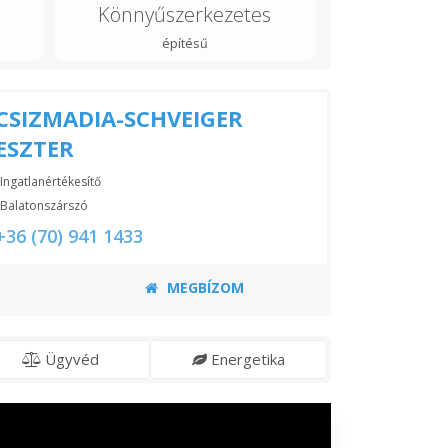
Könnyűszerkezetes
építésű
CSIZMADIA-SCHVEIGER
ESZTER
Ingatlanértékesítő
Balatonszárszó
+36 (70) 941 1433
MEGBÍZOM
Ügyvéd
Energetika