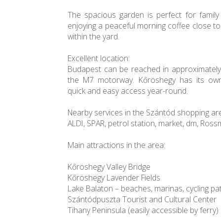
The spacious garden is perfect for family
enjoying a peaceful morning coffee close to 
within the yard.
Excellent location:
Budapest can be reached in approximately
the M7 motorway. Kőröshegy has its own
quick and easy access year-round.
Nearby services in the Szántód shopping are
ALDI, SPAR, petrol station, market, dm, Ros
Main attractions in the area:
Kőröshegy Valley Bridge
Kőröshegy Lavender Fields
Lake Balaton – beaches, marinas, cycling pa
Szántódpuszta Tourist and Cultural Center
Tihany Peninsula (easily accessible by ferry)