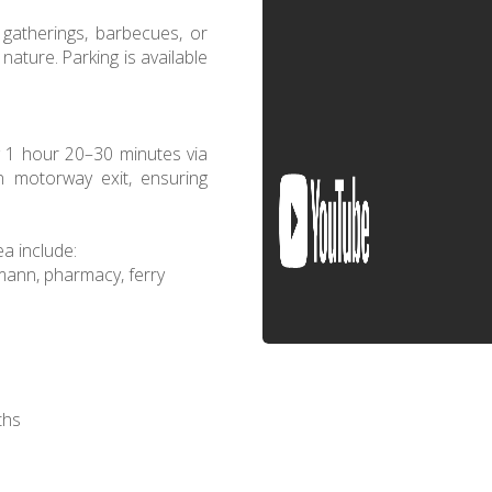
 gatherings, barbecues, or
nature. Parking is available
 1 hour 20–30 minutes via
 motorway exit, ensuring
a include:
smann, pharmacy, ferry
ths