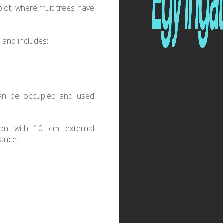
lot, where fruit trees have
d and includes:
can be occupied and used
tion with 10 cm external
nance.