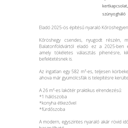
kertkapcsolat
szúnyogháló
Eladó 2025-ös építésű nyaraló Kőröshegyen
Kőröshegy csendes, nyugodt részén, m
Balatonföldvártól eladó ez a 2025-ben el
amely tökéletes választás pihenésre, k
befektetésnek is.
Az ingatlan egy 582 m²-es, teljesen körbeker
ahova már gyümölcsfák is telepítésre kerülte
A 26 m²-es lakótér praktikus elrendezésű:
*1 hálószoba
*konyha étkezővel
*fürdőszoba
A modern, egyszintes nyaraló akár rövid id