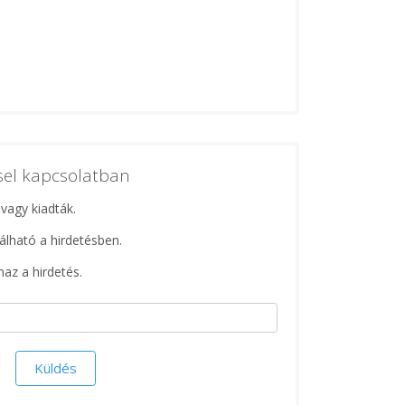
ssel kapcsolatban
 vagy kiadták.
lálható a hirdetésben.
maz a hirdetés.