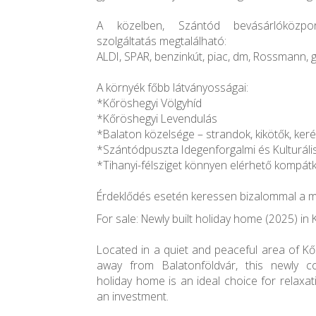
A közelben, Szántód bevásárlóközpo
szolgáltatás megtalálható:
ALDI, SPAR, benzinkút, piac, dm, Rossmann, 
A környék főbb látványosságai:
*Kőröshegyi Völgyhíd
*Kőröshegyi Levendulás
*Balaton közelsége – strandok, kikötők, ker
*Szántódpuszta Idegenforgalmi és Kulturál
*Tihanyi-félsziget könnyen elérhető kompátk
Érdeklődés esetén keressen bizalommal a m
For sale: Newly built holiday home (2025) in
Located in a quiet and peaceful area of Kő
away from Balatonföldvár, this newly co
holiday home is an ideal choice for relaxat
an investment.