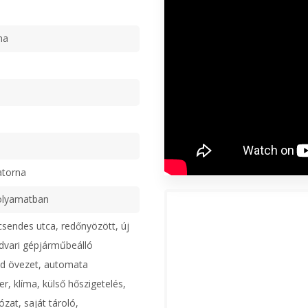
ma
ű
atorna
olyamatban
csendes utca, redőnyözött, új
udvari gépjárműbeálló
ld övezet, automata
r, klíma, külső hőszigetelés,
ózat, saját tároló,