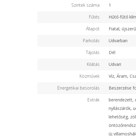
Szintek száma
1
Fűtés
Hűtő-fűtő klí
Állapot
Fiatal, újszer
Parkolás
Udvarban
Tájolás
Dél
Kilátás
Udvari
Közművek
Víz, Áram, Cs
Energetikai besorolás
Beszerzése f
Extrák
berendezett, 
nyílászárók, 
lehetőség, zö
öntözőrendsze
új villamoshál