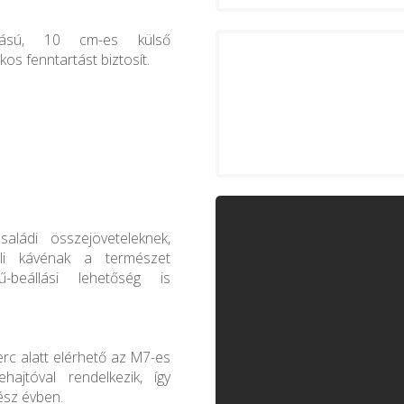
ítású, 10 cm-es külső
kos fenntartást biztosít.
aládi összejöveteleknek,
eli kávénak a természet
-beállási lehetőség is
rc alatt elérhető az M7-es
hajtóval rendelkezik, így
ész évben.