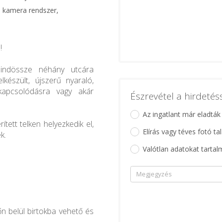
, kamera rendszer,
!
indössze néhány utcára
készült, újszerű nyaraló,
ikapcsolódásra vagy akár
Észrevétel a hirdeté
Az ingatlant már eladták
ített telken helyezkedik el,
Elírás vagy téves fotó ta
k.
Valótlan adatokat tartal
őn belül birtokba vehető és