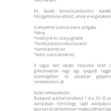
használható.
Az épület könnyűszerkezetes kialak
hőszigeteléssel ellátott, amely energiatakaré
A kényelmet számos extra szolgálja:
*klíma
*redőnyök és szúnyoghálók
*fürdőszobai törölközőszárító
*kamerarendszer
*külön szerszámtároló
A tágas kert ideális helyszíne lehet cs
grillezéseknek vagy egy nyugodt regg
közelségében. Az udvarban gépjármű
rendelkezésre áll.
Kiváló elhelyezkedés:
Budapest autóval körülbelül 1 óra 20–30 pe
autópályán. Kőröshegy saját autópálya-le
gyorsan és kényelmesen megközelíthető eg