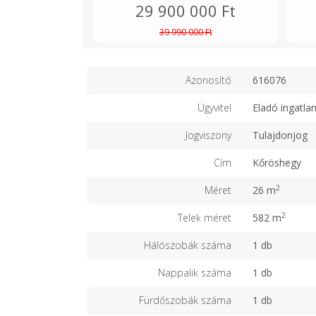
29 900 000 Ft
39 990 000 Ft
Azonosító
616076
Ügyvitel
Eladó ingatla
Jogviszony
Tulajdonjog
Cím
Kőröshegy
2
Méret
26 m
2
Telek méret
582 m
Hálószobák száma
1 db
Nappalik száma
1 db
Fürdőszobák száma
1 db