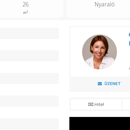
26
Nyaraló
2
m
n
ÜZENET
Hitel