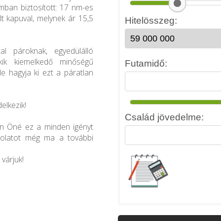
mban biztosított: 17 nm-es
t kapuval, melynek ár 15,5
al pároknak, egyedülálló
kik kiemelkedő minőségű
e hagyja ki ezt a páratlan
delkezik!
en Öné ez a minden igényt
csolatot még ma a további
várjuk!