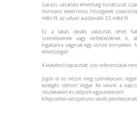
Garázs vásárlási lehetőség korlátozott szá
Hörmann elektromos hőszigetelt szekcionál
millió Ft, az udvari autóbeálló 3,5 millió Ft.
Ez a lakás ideális választás lehet fiat
személyeknek vagy befektetőknek is, a
ingatlanra vágynak egy vonzó környéken. N
lehetőséget!
A kivitelező tapasztalt, sok referenciával ren
Jöjjön el és nézze meg személyesen, legy
kielégítő otthon! Vegye fel velünk a kap
részletekért és időpont egyeztetésért!
Kifejezetten készpénzes vevők jelentkezését 