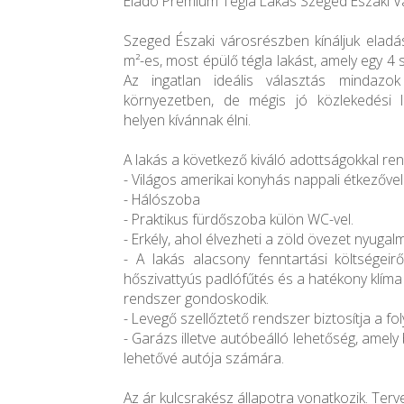
Eladó Prémium Tégla Lakás Szeged Északi V
Szeged Északi városrészben kínáljuk eladá
m²-es, most épülő tégla lakást, amely egy 4 
Az ingatlan ideális választás mindazo
környezetben, de mégis jó közlekedési l
helyen kívánnak élni.
A lakás a következő kiváló adottságokkal ren
- Világos amerikai konyhás nappali étkezővel
- Hálószoba
- Praktikus fürdőszoba külön WC-vel.
- Erkély, ahol élvezheti a zöld övezet nyugalm
- A lakás alacsony fenntartási költségeir
hőszivattyús padlófűtés és a hatékony klíma 
rendszer gondoskodik.
- Levegő szellőztető rendszer biztosítja a fo
- Garázs illetve autóbeálló lehetőség, amely
lehetővé autója számára.
Az ár kulcsrakész állapotra vonatkozik. Terv