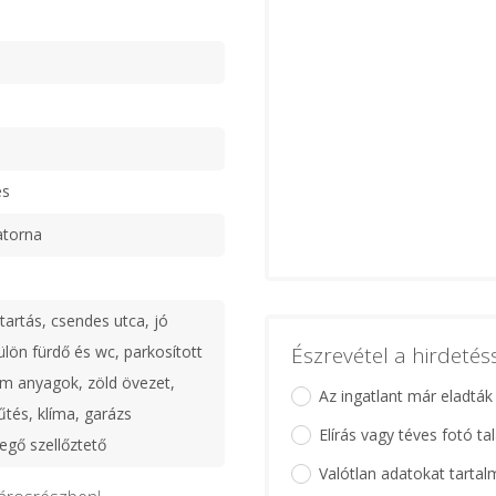
es
atorna
tartás, csendes utca, jó
ülön fürdő és wc, parkosított
Észrevétel a hirdeté
m anyagok, zöld övezet,
Az ingatlant már eladták
űtés, klíma, garázs
Elírás vagy téves fotó ta
egő szellőztető
Valótlan adatokat tartal