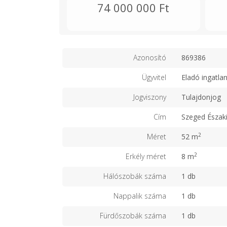
74 000 000 Ft
Azonosító
869386
Ügyvitel
Eladó ingatla
Jogviszony
Tulajdonjog
Cím
Szeged Északi
2
Méret
52 m
2
Erkély méret
8 m
Hálószobák száma
1 db
Nappalik száma
1 db
Fürdőszobák száma
1 db