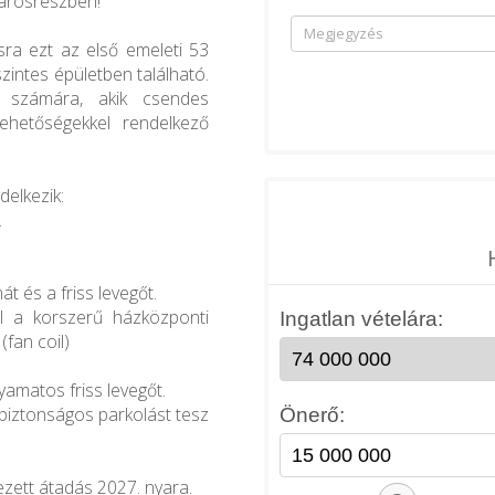
árosrészben!
sra ezt az első emeleti 53
szintes épületben található.
k számára, akik csendes
ehetőségekkel rendelkező
delkezik:
.
át és a friss levegőt.
ől a korszerű házközponti
(fan coil)
lyamatos friss levegőt.
 biztonságos parkolást tesz
ezett átadás 2027. nyara.