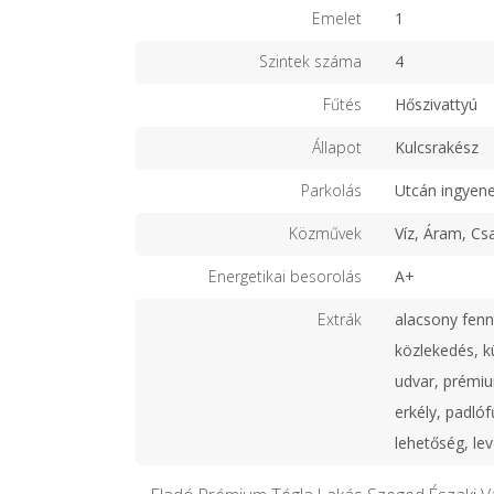
Emelet
1
Szintek száma
4
Fűtés
Hőszivattyú
Állapot
Kulcsrakész
Parkolás
Utcán ingyen
Közművek
Víz, Áram, Cs
Energetikai besorolás
A+
Extrák
alacsony fenn
közlekedés, k
udvar, prémiu
erkély, padlóf
lehetőség, lev