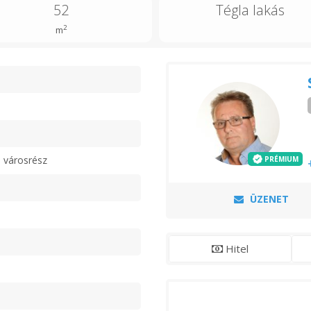
52
Tégla lakás
2
m
n
 városrész
PRÉMIUM
ÜZENET
Hitel