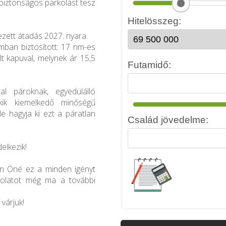
 biztonságos parkolást tesz
ezett átadás 2027. nyara.
mban biztosított: 17 nm-es
t kapuval, melynek ár 15,5
al pároknak, egyedülálló
kik kiemelkedő minőségű
e hagyja ki ezt a páratlan
delkezik!
en Öné ez a minden igényt
csolatot még ma a további
várjuk!