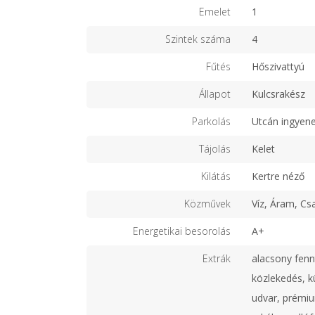
Emelet
1
Szintek száma
4
Fűtés
Hőszivattyú
Állapot
Kulcsrakész
Parkolás
Utcán ingyen
Tájolás
Kelet
Kilátás
Kertre néző
Közművek
Víz, Áram, Cs
Energetikai besorolás
A+
Extrák
alacsony fenn
közlekedés, k
udvar, prémiu