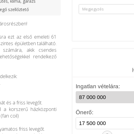
űtés, klíma, garázs
egő szellőztető
árosrészben!
sra ezt az első emeleti 61
szintes épületben található.
k számára, akik csendes
ehetőségekkel rendelkező
delkezik:
.
át és a friss levegőt.
ől a korszerű házközponti
(fan coil)
lyamatos friss levegőt.