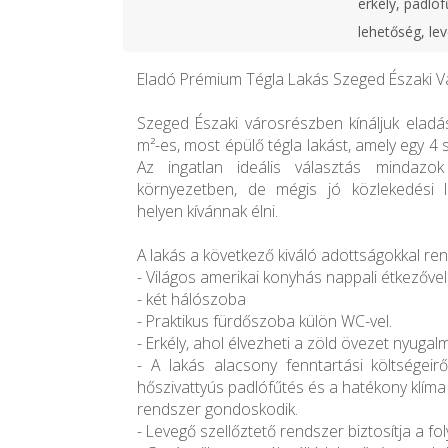
erkély, padlóf
lehetőség, lev
Eladó Prémium Tégla Lakás Szeged Északi V
Szeged Északi városrészben kínáljuk eladá
m²-es, most épülő tégla lakást, amely egy 4 
Az ingatlan ideális választás mindazo
környezetben, de mégis jó közlekedési l
helyen kívánnak élni.
A lakás a következő kiváló adottságokkal ren
- Világos amerikai konyhás nappali étkezővel
- két hálószoba
- Praktikus fürdőszoba külön WC-vel.
- Erkély, ahol élvezheti a zöld övezet nyugalm
- A lakás alacsony fenntartási költségeir
hőszivattyús padlófűtés és a hatékony klíma 
rendszer gondoskodik.
- Levegő szellőztető rendszer biztosítja a fo