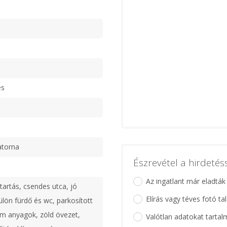
es
atorna
Észrevétel a hirdeté
Az ingatlant már eladták
tartás, csendes utca, jó
Elírás vagy téves fotó ta
ülön fürdő és wc, parkosított
m anyagok, zöld övezet,
Valótlan adatokat tartal