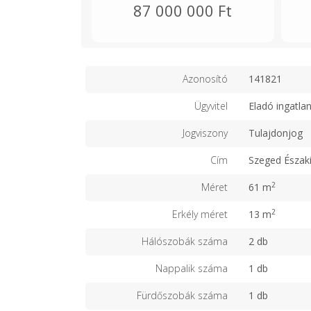
87 000 000 Ft
Azonosító
141821
Ügyvitel
Eladó ingatla
Jogviszony
Tulajdonjog
Cím
Szeged Északi
2
Méret
61 m
2
Erkély méret
13 m
Hálószobák száma
2 db
Nappalik száma
1 db
Fürdőszobák száma
1 db