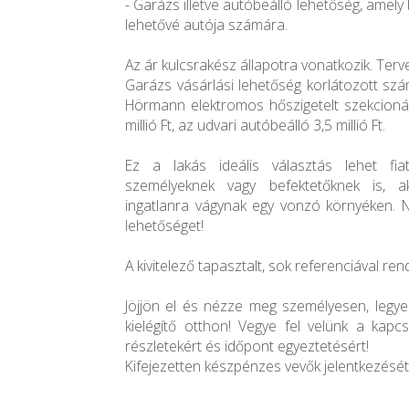
- Garázs illetve autóbeálló lehetőség, amely
lehetővé autója számára.
Az ár kulcsrakész állapotra vonatkozik. Terv
Garázs vásárlási lehetőség korlátozott szá
Hörmann elektromos hőszigetelt szekcionál
millió Ft, az udvari autóbeálló 3,5 millió Ft.
Ez a lakás ideális választás lehet fiat
személyeknek vagy befektetőknek is, a
ingatlanra vágynak egy vonzó környéken. N
lehetőséget!
A kivitelező tapasztalt, sok referenciával ren
Jöjjön el és nézze meg személyesen, legy
kielégítő otthon! Vegye fel velünk a kap
részletekért és időpont egyeztetésért!
Kifejezetten készpénzes vevők jelentkezését 