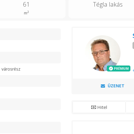
61
Tégla lakás
2
m
n
 városrész
PRÉMIUM
ÜZENET
Hitel