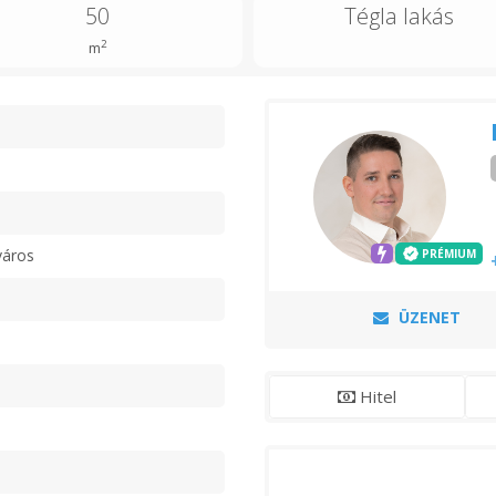
50
Tégla lakás
2
m
n
város
PRÉMIUM
ÜZENET
Hitel