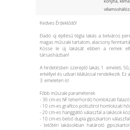
konyha, klíma,
villamoshálóz
Kedves Érdeklődő!
Eladó új építésű tégla lakás a belváros p
magas műszaki tartalom, alacsony fenntartás
Kösse le új lakását ebben a remek el
társasházban!
A hirdetésben szereplő lakás 1. emeleti, 50
erkéllyel és udvari kilátással rendelkezik. Ez 
3. emeleten is!
Főbb műszaki paraméterek:
- 30 cm-es NF teherhordó homlokzati falaz
- 10 cm-es grafitos polisztirol homlokzati hő
- 20 cm-es hanggátló válaszfal a lakások közö
- 10 cm-es belső dupla gipszkarton válaszfa
- tetőtéri lakásokban határoló gipszkar