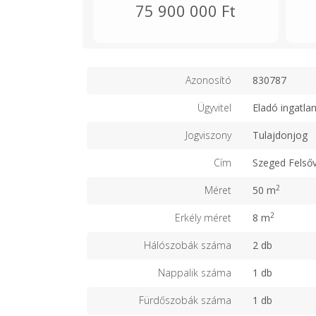
75 900 000 Ft
Azonosító
830787
Ügyvitel
Eladó ingatla
Jogviszony
Tulajdonjog
Cím
Szeged Felső
2
Méret
50 m
2
Erkély méret
8 m
Hálószobák száma
2 db
Nappalik száma
1 db
Fürdőszobák száma
1 db