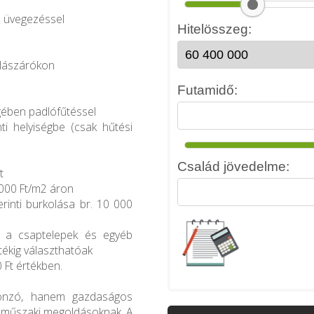
gű üvegezéssel
yílászárókon
l
égében padlófűtéssel
ti helyiségbe (csak hűtési
t
8000 Ft/m2 áron
erinti burkolása br. 10 000
és a csaptelepek és egyéb
tékig választhatóak
0 Ft értékben.
vonzó, hanem gazdaságos
n műszaki megoldásoknak. A