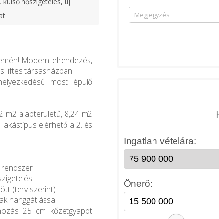
 külső hőszigetelés, új
at
eremén! Modern elrendezés,
 liftes társasházban!
helyezkedésű most épülő
,2 m2 alapterületű, 8,24 m2
a lakástípus elérhető a 2. és
ó rendszer
szigetelés
tt (terv szerint)
lak hanggátlással
tonozás 25 cm kőzetgyapot