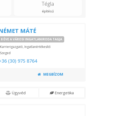
Tégla
építésű
NÉMET MÁTÉ
8 ÉVE A VÁROSI INGATLANIRODA TAGJA
Karrierigazgató, Ingatlanértékesítő
Szeged
+36 (30) 975 8764
MEGBÍZOM
Ügyvéd
Energetika