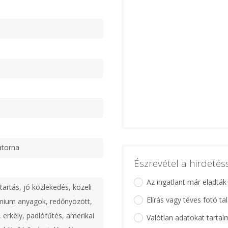
atorna
Észrevétel a hirdeté
Az ingatlant már eladták
artás, jó közlekedés, közeli
Elírás vagy téves fotó ta
émium anyagok, redőnyözött,
, erkély, padlófűtés, amerikai
Valótlan adatokat tartal