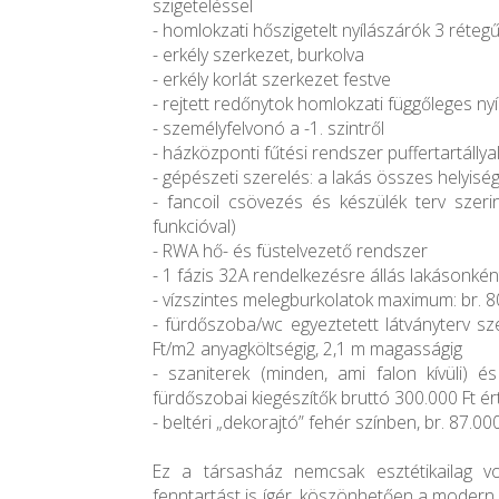
szigeteléssel
- homlokzati hőszigetelt nyílászárók 3 réte
- erkély szerkezet, burkolva
- erkély korlát szerkezet festve
- rejtett redőnytok homlokzati függőleges n
- személyfelvonó a -1. szintről
- házközponti fűtési rendszer puffertartállya
- gépészeti szerelés: a lakás összes helyis
- fancoil csövezés és készülék terv szerin
funkcióval)
- RWA hő- és füstelvezető rendszer
- 1 fázis 32A rendelkezésre állás lakásonkén
- vízszintes melegburkolatok maximum: br. 
- fürdőszoba/wc egyeztetett látványterv sz
Ft/m2 anyagköltségig, 2,1 m magasságig
- szaniterek (minden, ami falon kívüli) 
fürdőszobai kiegészítők bruttó 300.000 Ft ér
- beltéri „dekorajtó” fehér színben, br. 87.00
Ez a társasház nemcsak esztétikailag 
fenntartást is ígér, köszönhetően a moder