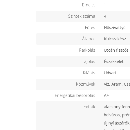
Emelet
1
Szintek száma
4
Fűtés
Hőszivattyú
Állapot
Kulcsrakész
Parkolás
Utcán fizetős
Tájolás
Északkelet
Kilátás
Udvari
Közművek
Víz, Áram, Cs
Energetikai besorolás
A+
Extrák
alacsony fennt
belváros, pr
új nyílászárók