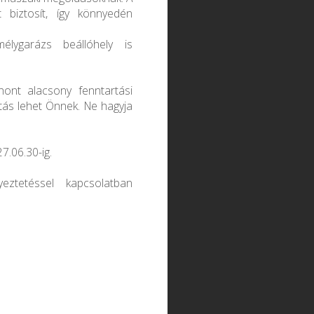
t biztosít, így könnyedén
élygarázs beállóhely is
ont alacsony fenntartási
ztás lehet Önnek. Ne hagyja
7.06.30-ig.
eztetéssel kapcsolatban