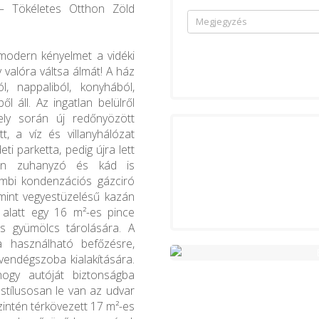
– Tökéletes Otthon Zöld
modern kényelmet a vidéki
 valóra váltsa álmát! A ház
, nappaliból, konyhából,
l áll. Az ingatlan belülről
mely során új redőnyözött
t, a víz és villanyhálózat
ti parketta, pedig újra lett
ban zuhanyzó és kád is
ombi kondenzációs gázciró
amint vegyestüzelésű kazán
 alatt egy 16 m²-es pince
és gyümölcs tárolására. A
a használható befőzésre,
 vendégszoba kialakítására.
ogy autóját biztonságba
stílusosan le van az udvar
zintén térkövezett 17 m²-es