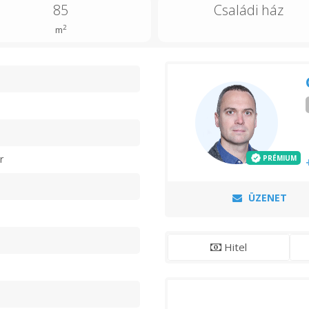
85
Családi ház
2
m
n
r
PRÉMIUM
ÜZENET
Hitel