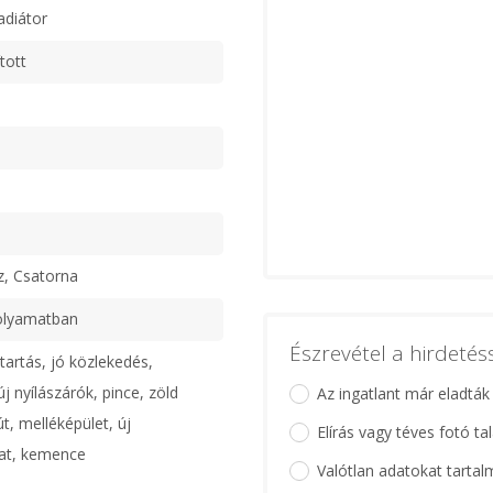
adiátor
tott
z, Csatorna
olyamatban
Észrevétel a hirdeté
tartás, jó közlekedés,
j nyílászárók, pince, zöld
Az ingatlant már eladták
út, melléképület, új
Elírás vagy téves fotó ta
zat, kemence
Valótlan adatokat tartal