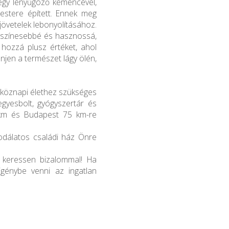
, egy lenyűgöző kemencével,
estere épített. Ennek meg
jövetelek lebonyolításához.
 színesebbé és hasznossá,
 hozzá plusz értéket, ahol
henjen a természet lágy ölén,
tköznapi élethez szükséges
egyesbolt, gyógyszertár és
 km és Budapest 75 km-re
odálatos családi ház Önre
t keressen bizalommal! Ha
igénybe venni az ingatlan