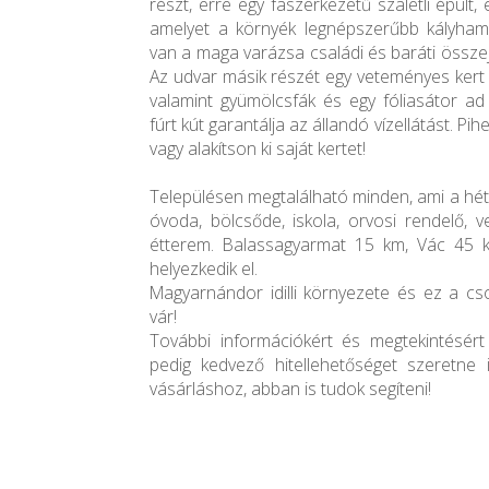
részt, erre egy faszerkezetű szaletli épült
amelyet a környék legnépszerűbb kályham
van a maga varázsa családi és baráti össze
Az udvar másik részét egy veteményes kert
valamint gyümölcsfák és egy fóliasátor ad
fúrt kút garantálja az állandó vízellátást. Pi
vagy alakítson ki saját kertet!
Településen megtalálható minden, ami a hé
óvoda, bölcsőde, iskola, orvosi rendelő, v
étterem. Balassagyarmat 15 km, Vác 45
helyezkedik el.
Magyarnándor idilli környezete és ez a cs
vár!
További információkért és megtekintésér
pedig kedvező hitellehetőséget szeretne 
vásárláshoz, abban is tudok segíteni!