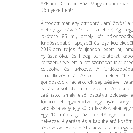
**Eladó Családi Ház Magyarnándorban 
Környezetben!**
Álmodott már egy otthonról, ami ötvözi a 
élet nyugalmával? Most itt a lehetőség, hogy
lakótere 85 m², amely két hálószobából
fürdőszobából, spejzből és egy közlekedőbő
2019-ben teljes felújításon esett át, a
nyílászárókat és hideg burkolatokat kapot
korszerűsítve lett, a két szobában lévő erede
csiszolva és lakkozva. A fürdőszobá
rendelkezésre áll. Az otthon melegéről k
gondoskodik radiárotrok segítségével, val
is rákapcsolható a rendszerre. Az épület
található, amely első osztályú zöldség- 
főépülettel egybeépítve egy nyári konyh
tárolásra vagy egy külön lakrész, akár egy
Egy 10 m²-es garázs lehetőséget ad, h
helyezze. A garázs és a kapubejáró között 
térkövezve. Hátrafelé haladva találunk egy s