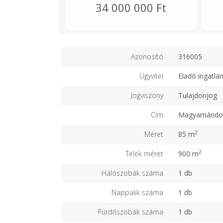
34 000 000 Ft
Azonosító
316005
Ügyvitel
Eladó ingatla
Jogviszony
Tulajdonjog
Cím
Magyarnándo
2
Méret
85 m
2
Telek méret
900 m
Hálószobák száma
1 db
Nappalik száma
1 db
Fürdőszobák száma
1 db