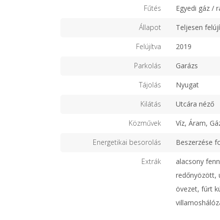
Fűtés
Egyedi gáz / r
Állapot
Teljesen felújí
Felújítva
2019
Parkolás
Garázs
Tájolás
Nyugat
Kilátás
Utcára néző
Közművek
Víz, Áram, Gá
Energetikai besorolás
Beszerzése f
Extrák
alacsony fenn
redőnyözött, ú
övezet, fúrt k
villamosháló