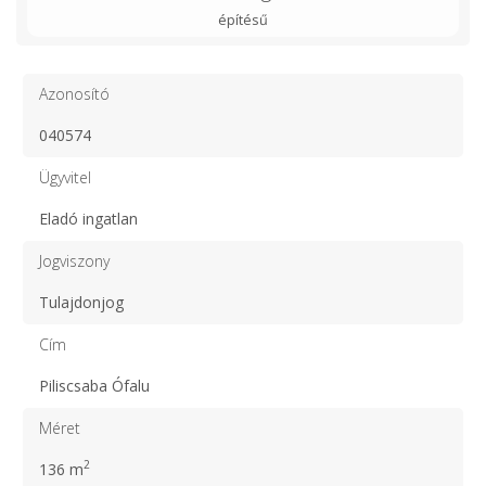
építésű
Azonosító
040574
Ügyvitel
Eladó ingatlan
Jogviszony
Tulajdonjog
Cím
Piliscsaba Ófalu
Méret
2
136 m