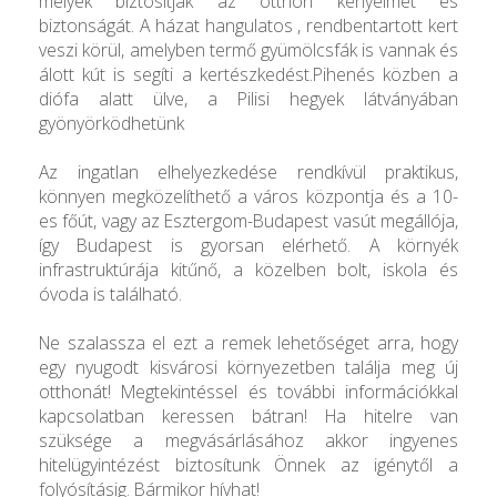
melyek biztosítják az otthon kényelmét és
biztonságát. A házat hangulatos , rendbentartott kert
veszi körül, amelyben termő gyümölcsfák is vannak és
álott kút is segíti a kertészkedést.Pihenés közben a
diófa alatt ülve, a Pilisi hegyek látványában
gyönyörködhetünk
Az ingatlan elhelyezkedése rendkívül praktikus,
könnyen megközelíthető a város központja és a 10-
es főút, vagy az Esztergom-Budapest vasút megállója,
így Budapest is gyorsan elérhető. A környék
infrastruktúrája kitűnő, a közelben bolt, iskola és
óvoda is található.
Ne szalassza el ezt a remek lehetőséget arra, hogy
egy nyugodt kisvárosi környezetben találja meg új
otthonát! Megtekintéssel és további információkkal
kapcsolatban keressen bátran! Ha hitelre van
szüksége a megvásárlásához akkor ingyenes
hitelügyintézést biztosítunk Önnek az igénytől a
folyósításig. Bármikor hívhat!