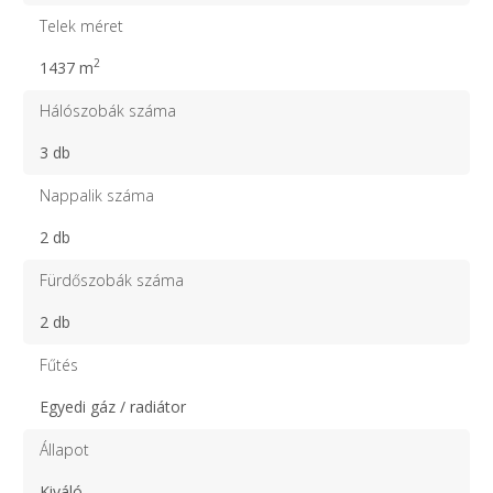
Telek méret
2
1437 m
Hálószobák száma
3 db
Nappalik száma
2 db
Fürdőszobák száma
2 db
Fűtés
Egyedi gáz / radiátor
Állapot
Kiváló