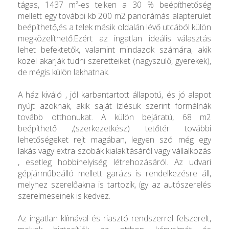
tágas, 1437 m²-es telken a 30 % beépíthetőség
mellett egy további kb 200 m2 panorámás alapterület
beépíthető,és a telek másik oldalán lévő utcából külön
megközelíthető.Ezért az ingatlan ideális választás
lehet befektetők, valamint mindazok számára, akik
közel akarják tudni szeretteiket (nagyszülő, gyerekek),
de mégis külön lakhatnak.
A ház kiváló , jól karbantartott állapotú, és jó alapot
nyújt azoknak, akik saját ízlésük szerint formálnák
tovább otthonukat. A külön bejáratú, 68 m2
beépíthető ,(szerkezetkész) tetőtér további
lehetőségeket rejt magában, legyen szó még egy
lakás vagy extra szobák kialakításáról vagy vállalkozás
, esetleg hobbihelyiség létrehozásáról. Az udvari
gépjárműbeálló mellett garázs is rendelkezésre áll,
melyhez szerelőakna is tartozik, így az autószerelés
szerelmeseinek is kedvez.
Az ingatlan klímával és riasztó rendszerrel felszerelt,