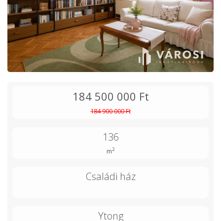
184 500 000 Ft
184 900 000 Ft
136
2
m
Családi ház
Ytong