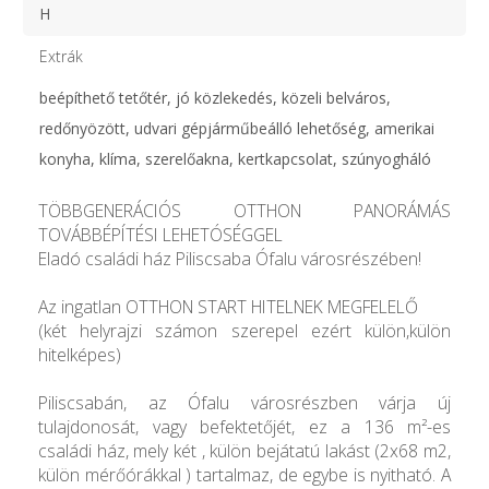
H
Extrák
beépíthető tetőtér, jó közlekedés, közeli belváros,
redőnyözött, udvari gépjárműbeálló lehetőség, amerikai
konyha, klíma, szerelőakna, kertkapcsolat, szúnyogháló
TÖBBGENERÁCIÓS OTTHON PANORÁMÁS
TOVÁBBÉPÍTÉSI LEHETÓSÉGGEL
Eladó családi ház Piliscsaba Ófalu városrészében!
Az ingatlan OTTHON START HITELNEK MEGFELELŐ
(két helyrajzi számon szerepel ezért külön,külön
hitelképes)
Piliscsabán, az Ófalu városrészben várja új
tulajdonosát, vagy befektetőjét, ez a 136 m²-es
családi ház, mely két , külön bejátatú lakást (2x68 m2,
külön mérőórákkal ) tartalmaz, de egybe is nyitható. A