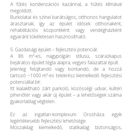
A fűtés kondenzációs kazánnal, a hűtés klímával
megoldott.
Burkolatai és színei barátságos, otthonos hangulatot
árasztanak, így az épület idősek otthonaként,
rehabilitációs központként vagy vendégházként
egyaránt tökéletesen hasznosítható.
5. Gazdasági épület – fejlesztési potenciál:
A 86 m²-es, nagypolgári stílusú, szárazkapus
bejáratos épület tégla alapra, vegyes falazattal épült.
Jelenleg felújítandó vagy bontandó, de a hozzá
tartozó ~1000 m²-es telekrész kiemelkedő fejlesztési
potenciállal bír.
Itt kialakítható zárt parkoló, közösségi udvar, kültéri
pihenőtér vagy akár új épület – a lehetőségek száma
gyakorlatilag végtelen.
Ez az ingatlan-komplexum Orosháza egyik
legértékesebb fejlesztési lehetősége.
Műszakilag kiemelkedő, statikailag biztonságos,