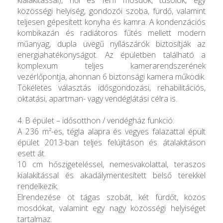
közösségi helyiség, gondozói szoba, fürdő, valamint
teljesen gépesített konyha és kamra. A kondenzációs
kombikazán és radiátoros fűtés mellett modern
műanyag, dupla üvegű nyílászárók biztosítják az
energiahatékonyságot. Az épületben található a
komplexum teljes kamerarendszerének
vezérlőpontja, ahonnan 6 biztonsági kamera működik.
Tökéletes választás idősgondozási, rehabilitációs,
oktatási, apartman- vagy vendéglátási célra is.
4. B épület – idősotthon / vendégház funkció:
A 236 m²-es, tégla alapra és vegyes falazattal épült
épület 2013-ban teljes felújításon és átalakításon
esett át.
10 cm hőszigeteléssel, nemesvakolattal, teraszos
kialakítással és akadálymentesített belső terekkel
rendelkezik.
Elrendezése öt tágas szobát, két fürdőt, közös
mosdókat, valamint egy nagy közösségi helyiséget
tartalmaz.