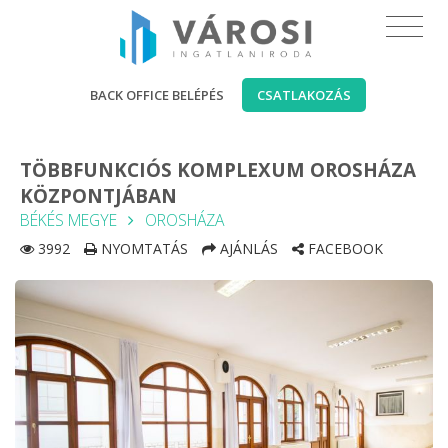
BACK OFFICE BELÉPÉS
CSATLAKOZÁS
TÖBBFUNKCIÓS KOMPLEXUM OROSHÁZA
KÖZPONTJÁBAN
BÉKÉS MEGYE
OROSHÁZA
3992
NYOMTATÁS
AJÁNLÁS
FACEBOOK