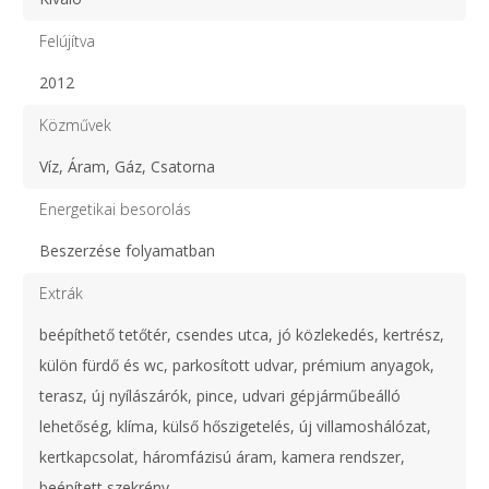
Felújítva
2012
Közművek
Víz, Áram, Gáz, Csatorna
Energetikai besorolás
Beszerzése folyamatban
Extrák
beépíthető tetőtér, csendes utca, jó közlekedés, kertrész,
külön fürdő és wc, parkosított udvar, prémium anyagok,
terasz, új nyílászárók, pince, udvari gépjárműbeálló
lehetőség, klíma, külső hőszigetelés, új villamoshálózat,
kertkapcsolat, háromfázisú áram, kamera rendszer,
beépített szekrény