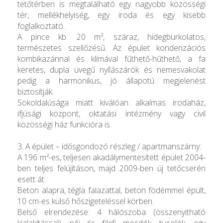
tetőtérben is megtalálható egy nagyobb közösségi
tér, mellékhelyiség, egy iroda és egy kisebb
foglalkoztató.
A pince kb. 20 m², száraz, hidegburkolatos,
természetes szellőzésű. Az épület kondenzációs
kombikazánnal és klímával fűthető-hűthető, a fa
keretes, dupla üvegű nyílászárók és nemesvakolat
pedig a harmonikus, jó állapotú megjelenést
biztosítják.
Sokoldalúsága miatt kiválóan alkalmas irodaház,
ifjúsági központ, oktatási intézmény vagy civil
közösségi ház funkcióra is.
3. A épület – idősgondozó részleg / apartmanszárny:
A 196 m²-es, teljesen akadálymentesített épület 2004-
ben teljes felújításon, majd 2009-ben új tetőcserén
esett át.
Beton alapra, tégla falazattal, beton födémmel épült,
10 cm-es külső hőszigeteléssel körben.
Belső elrendezése: 4 hálószoba (összenyitható
kialakítással), női és férfi mosdók, tusolók, egy