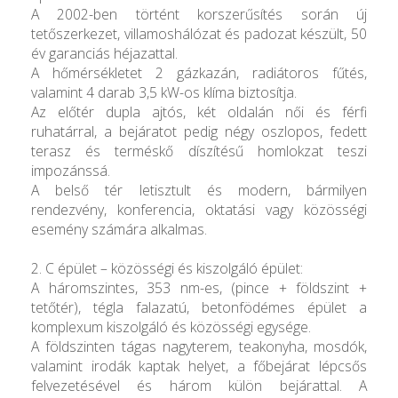
A 2002-ben történt korszerűsítés során új
tetőszerkezet, villamoshálózat és padozat készült, 50
év garanciás héjazattal.
A hőmérsékletet 2 gázkazán, radiátoros fűtés,
valamint 4 darab 3,5 kW-os klíma biztosítja.
Az előtér dupla ajtós, két oldalán női és férfi
ruhatárral, a bejáratot pedig négy oszlopos, fedett
terasz és terméskő díszítésű homlokzat teszi
impozánssá.
A belső tér letisztult és modern, bármilyen
rendezvény, konferencia, oktatási vagy közösségi
esemény számára alkalmas.
2. C épület – közösségi és kiszolgáló épület:
A háromszintes, 353 nm-es, (pince + földszint +
tetőtér), tégla falazatú, betonfödémes épület a
komplexum kiszolgáló és közösségi egysége.
A földszinten tágas nagyterem, teakonyha, mosdók,
valamint irodák kaptak helyet, a főbejárat lépcsős
felvezetésével és három külön bejárattal. A