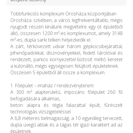
Többfunkciós komplexum Orosháza központjában
Orosháza szívében, a város legfrekventáltabb, mégis
nyugodt részén kínálunk megvételre egy öt épületből
álló, összesen 1200 m²-es komplexumot, amely 3148
m²-es, dupla sarki telken helyezkedik el.
A zárt, térkövezett udvar három gépkocsibejárattal,
pihenőpadokkal, dísznövényekkel, fedett tárolóval és
rendezett, parkos környezettel biztosít méltó keretet
a különálló, mégis egységesen felújított épületeknek.
Összesen 5 épületből áll össze a komplexum.
1. Főépület – imaház / rendezvényterem:
A 300 m² alapterületű, impozáns főépület 260 fő
befogadására alkalmas,
beton alapra és tégla falazattal épült, fűrészelt
technológiás vízszigeteléssel.
A 6,8 méteres belmagasság, a 10 egyedileg tervezett,
dupla üvegű ablak és a tágas tér igazi karaktert ad az
épületnek.