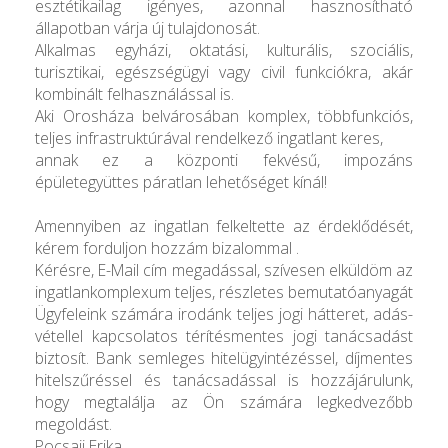
esztétikailag igényes, azonnal hasznosítható
állapotban várja új tulajdonosát.
Alkalmas egyházi, oktatási, kulturális, szociális,
turisztikai, egészségügyi vagy civil funkciókra, akár
kombinált felhasználással is.
Aki Orosháza belvárosában komplex, többfunkciós,
teljes infrastruktúrával rendelkező ingatlant keres,
annak ez a központi fekvésű, impozáns
épületegyüttes páratlan lehetőséget kínál!
Amennyiben az ingatlan felkeltette az érdeklődését,
kérem forduljon hozzám bizalommal .
Kérésre, E-Mail cím megadással, szívesen elküldöm az
ingatlankomplexum teljes, részletes bemutatóanyagát
Ügyfeleink számára irodánk teljes jogi hátteret, adás-
vétellel kapcsolatos térítésmentes jogi tanácsadást
biztosít. Bank semleges hitelügyintézéssel, díjmentes
hitelszűréssel és tanácsadással is hozzájárulunk,
hogy megtalálja az Ön számára legkedvezőbb
megoldást.
Pocsaji Erika