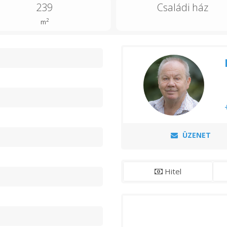
239
Családi ház
2
m
n
ÜZENET
Hitel