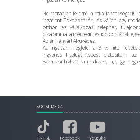
Ne maradjon le erről a ritka lehetőségről! T
ingatlant Tokodaltárón, és váljon egy mode
otthon és vállalkozási telephely tulajdo
bizalommal a megtekintés időpontjának egye
Az ár Irányár! Alkuképes.
Az ingatlan megfelel a 3 % hitel feltétele
ingyenes hitelügyintézést biztosítunk az i
Bármikor hívhaz ha kérdése van, vagy megte
SOCIAL MEDIA
Facebook
Youtube
TikTok