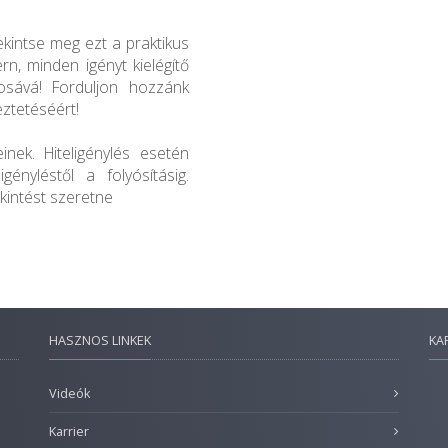
ekintse meg ezt a praktikus
rn, minden igényt kielégítő
nosává! Forduljon hozzánk
ztetéséért!
inek. Hiteligénylés esetén
gényléstől a folyósításig.
kintést szeretne
HASZNOS LINKEK
KA
Videók
Karrier