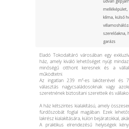
udvari gépjár
melléképület,
klíma, külső h
villamoshálóza
szerelőakna, 
garázs
Eladó Tokodaltáró városában egy exkluzív, 
ház, amely kiváló lehetőséget nyújt minda
minőségű otthont keresnek és a vállak
működtetni.
Az ingatlan 239 m²-es lakóterével és 70
választás nagycsaládosoknak vagy azokn
szeretnének biztosítani szeretteik és válla
A ház kétszintes kialakítású, amely összese
fürdőszobát foglal magában. Ezek lehet
lakrész kialakítására, külön bejáratokkal, ak
A praktikus elrendezésű helyiségek kény