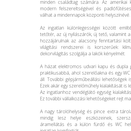
minden családtag számára. Az amerikai 
modern felszereltségével és padlófűtése
válhat a mindennapok központi helyszínévé.
Az ingatlan különlegességei között emlí
tetőtér, az új nyílászárók, új tető, valamint 
hozzájárulnak az alacsony fenntartási köl
világítási rendszerei is korszerűek: klí
dekorvilágítás szolgálja a lakók kényelmét.
A házat elektromos udvari kapu és dupla 
praktikusabbá, ahol szerelőakna és egy WC
áll. További gépjárműbeállási lehetőségek is
Ezek akár egy szerelőműhely kialakítását is l
Az ingatlanhoz vendéglátó egység kialakítá
Ez további vállalkozási lehetőségeket rejt m
A nagy tárolóhelység és pince extra tárolá
mindig lesz helye eszközeinek, szers
áramellátás és a külön fürdő és WC hel
ingatlan komfortját.