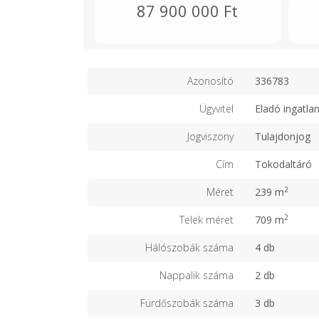
87 900 000 Ft
Azonosító
336783
Ügyvitel
Eladó ingatla
Jogviszony
Tulajdonjog
Cím
Tokodaltáró
2
Méret
239 m
2
Telek méret
709 m
Hálószobák száma
4 db
Nappalik száma
2 db
Fürdőszobák száma
3 db