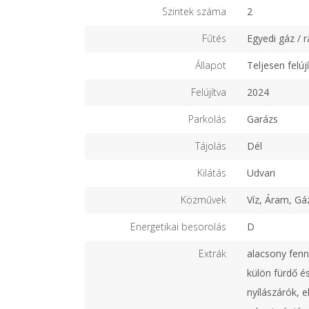
Szintek száma
2
Fűtés
Egyedi gáz / r
Állapot
Teljesen felújí
Felújítva
2024
Parkolás
Garázs
Tájolás
Dél
Kilátás
Udvari
Közművek
Víz, Áram, Gá
Energetikai besorolás
D
Extrák
alacsony fennt
külön fürdő é
nyílászárók, 