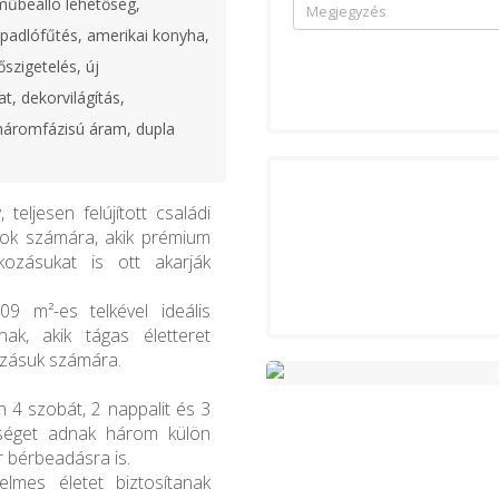
műbeálló lehetőség,
 padlófűtés, amerikai konyha,
őszigetelés, új
t, dekorvilágítás,
háromfázisú áram, dupla
teljesen felújított családi
zok számára, akik prémium
ozásukat is ott akarják
9 m²-es telkével ideális
ak, akik tágas életteret
kozásuk számára.
n 4 szobát, 2 nappalit és 3
őséget adnak három külön
ár bérbeadásra is.
elmes életet biztosítanak