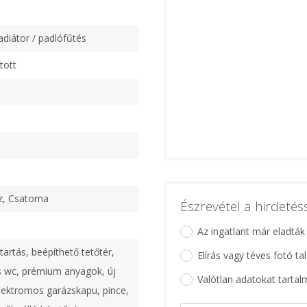
adiátor / padlófűtés
tott
z, Csatorna
Észrevétel a hirdeté
Az ingatlant már eladták
artás, beépíthető tetőtér,
Elírás vagy téves fotó ta
s wc, prémium anyagok, új
Valótlan adatokat tartal
elektromos garázskapu, pince,