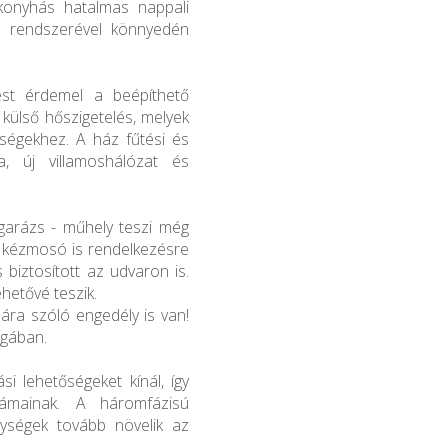
konyhás hatalmas nappali
s rendszerével könnyedén
tést érdemel a beépíthető
a külső hőszigetelés, melyek
tségekhez. A ház fűtési és
ma, új villamoshálózat és
garázs - műhely teszi még
 kézmosó is rendelkezésre
 biztosított az udvaron is.
ehetővé teszik.
sára szóló engedély is van!
agában.
si lehetőségeket kínál, így
zámainak. A háromfázisú
ységek tovább növelik az