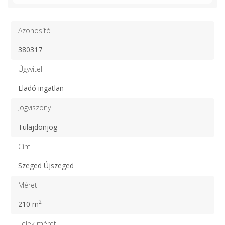
Azonosító
380317
Ügyvitel
Eladó ingatlan
Jogviszony
Tulajdonjog
Cím
Szeged Újszeged
Méret
2
210 m
Telek méret