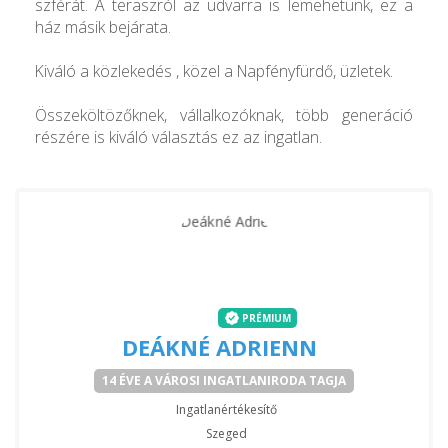
szférát. A teraszról az udvarra is lemehetünk, ez a
ház másik bejárata.
Kiváló a közlekedés , közel a Napfényfürdő, üzletek.
Összeköltözőknek, vállalkozóknak, több generáció
részére is kiváló választás ez az ingatlan.
PRÉMIUM
DEÁKNÉ ADRIENN
14 ÉVE A VÁROSI INGATLANIRODA TAGJA
Ingatlanértékesítő
Szeged