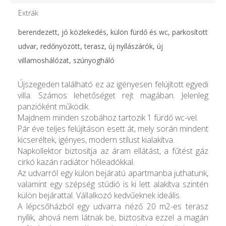
Extrák
berendezett, jó közlekedés, külön fürdő és wc, parkosított
udvar, redőnyözött, terasz, új nyílászárók, új
villamoshálózat, szúnyogháló
Újszegeden található ez az igényesen felújított egyedi
villa. Számos lehetőséget rejt magában. Jelenleg
panzióként működik.
Majdnem minden szobához tartozik 1 fürdő wc-vel.
Pár éve teljes felújításon esett át, mely során mindent
kicseréltek, igényes, modern stílust kialakítva.
Napkollektor biztosítja az áram ellátást, a fűtést gáz
cirkó kazán radiátor hőleadókkal.
Az udvarról egy külön bejáratú apartmanba juthatunk,
valamint egy szépség stúdió is ki lett alakítva szintén
külön bejárattal. Vállalkozó kedvűeknek ideális.
A lépcsőházból egy udvarra néző 20 m2-es terasz
nyílik, ahová nem látnak be, biztosítva ezzel a magán