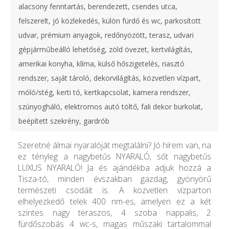
alacsony fenntartás, berendezett, csendes utca,
felszerelt, jó közlekedés, külön fürdő és wc, parkosított
udvar, prémium anyagok, redőnyözött, terasz, udvari
gépjárműbeálló lehetőség, zöld övezet, kertvilágítás,
amerikai konyha, klíma, külső hőszigetelés, riasztó
rendszer, saját tároló, dekorvilágítás, közvetlen vízpart,
móló/stég, kerti tó, kertkapcsolat, kamera rendszer,
szúnyogháló, elektromos autó töltő, fali dekor burkolat,
beépített szekrény, gardrób
Szeretné álmai nyaralóját megtalálni? Jó hírem van, na
ez tényleg a nagybetűs NYARALÓ, sőt nagybetűs
LUXUS NYARALÓ! Ja és ajándékba adjuk hozzá a
Tisza-tó, minden évszakban gazdag, gyönyörű
természeti csodáit is. A közvetlen vízparton
elhelyezkedő telek 400 nm-es, amelyen ez a két
szintes nagy teraszos, 4 szoba nappalis, 2
fürdőszobás 4 wc-s, magas műszaki tartalommal