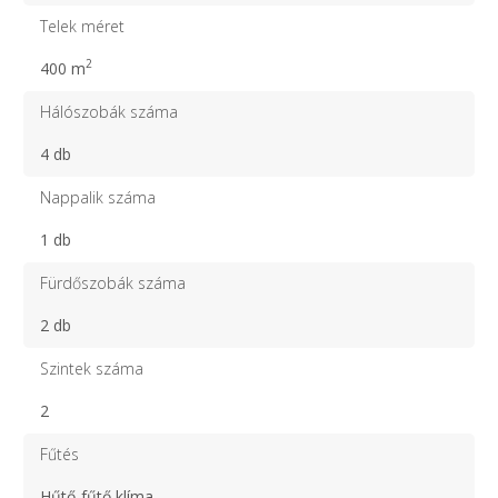
Telek méret
2
400 m
Hálószobák száma
4 db
Nappalik száma
1 db
Fürdőszobák száma
2 db
Szintek száma
2
Fűtés
Hűtő-fűtő klíma