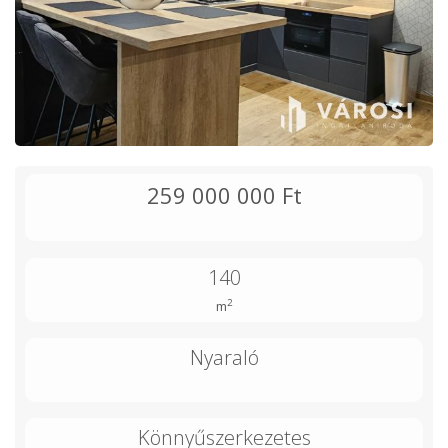
259 000 000 Ft
140
2
m
Nyaraló
Könnyűszerkezetes