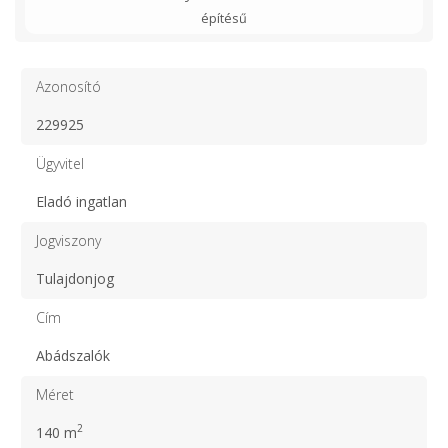
építésű
Azonosító
229925
Ügyvitel
Eladó ingatlan
Jogviszony
Tulajdonjog
Cím
Abádszalók
Méret
2
140 m