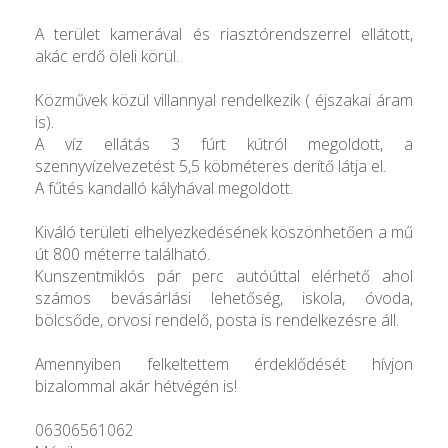
A terület kamerával és riasztórendszerrel ellátott,
akác erdő öleli körül.
Közművek közül villannyal rendelkezik ( éjszakai áram
is).
A víz ellátás 3 fúrt kútról megoldott, a
szennyvízelvezetést 5,5 köbméteres derítő látja el.
A fűtés kandalló kályhával megoldott.
Kiváló területi elhelyezkedésének köszönhetően a mű
út 800 méterre található.
Kunszentmiklós pár perc autóúttal elérhető ahol
számos bevásárlási lehetőség, iskola, óvoda,
bölcsőde, orvosi rendelő, posta is rendelkezésre áll.
Amennyiben felkeltettem érdeklődését hívjon
bizalommal akár hétvégén is!
06306561062