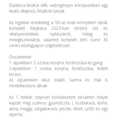
Eladásra kínálok idilli, vadregényes környezetben egy
kiváló állapotú, felújított tanyát.
Az ingatlan eredetileg a '60-as évek környékén épült,
komplett felújítása 2023-ban történt (víz és
villanyvezetékek, nyílászárók, hideg és
melegburkolatok, valamint komplett tető csere 30
centis kőzetgyapot szigeteléssel).
Összetétele:
1. épületben: 2 szoba, konyha, fürdőszoba és gang.
2.épületben: 1 szoba, konyha, fürdőszoba, fedett
terasz.
Az épületeken kívül: istálló, kamra és ólak is
rendelkezésre állnak.
Az 1 hektár, teljesen körbekerített területen helyet
kapott még számos gyümölcsfa: ( őszibarack, körte,
alma, meggy, sárgabarack, piszke, ribizli, szőlő és egy
eperfa).