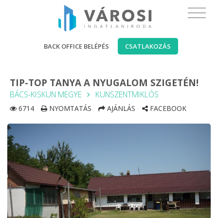
BACK OFFICE BELÉPÉS
CSATLAKOZÁS
TIP-TOP TANYA A NYUGALOM SZIGETÉN!
BÁCS-KISKUN MEGYE
KUNSZENTMIKLÓS
6714
NYOMTATÁS
AJÁNLÁS
FACEBOOK