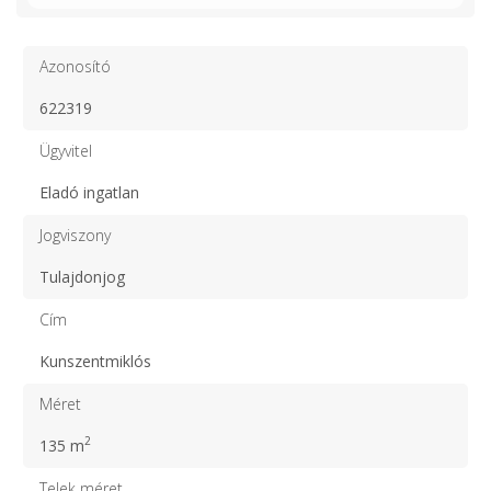
Azonosító
622319
Ügyvitel
Eladó ingatlan
Jogviszony
Tulajdonjog
Cím
Kunszentmiklós
Méret
2
135 m
Telek méret