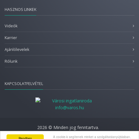
HASZNOS LINKEK
Videók
Karrier
Ajánlólevelek
Rólunk
KAPCSOLATFELVÉTEL
info@varos.hu
2026 © Minden jog fenntartva.
Adatkezelési nyilatkozat
A cookie-k segítenek minket a szolgáltatásnyújtásban.
Rendben