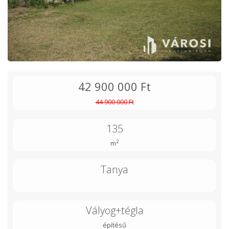
42 900 000 Ft
44 900 000 Ft
135
2
m
Tanya
Vályog+tégla
építésű