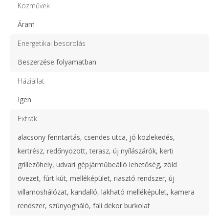
Közművek
Áram
Energetikai besorolás
Beszerzése folyamatban
Háziállat
Igen
Extrák
alacsony fenntartás, csendes utca, jó közlekedés,
kertrész, redőnyözött, terasz, új nyílászárók, kerti
grillezőhely, udvari gépjárműbeálló lehetőség, zöld
övezet, fúrt kút, melléképület, riasztó rendszer, új
villamoshálózat, kandalló, lakható melléképület, kamera
rendszer, szúnyogháló, fali dekor burkolat