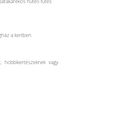
iatakarékos hűtés-fűtés
egház a kertben:
, hobbikertészeknek vagy