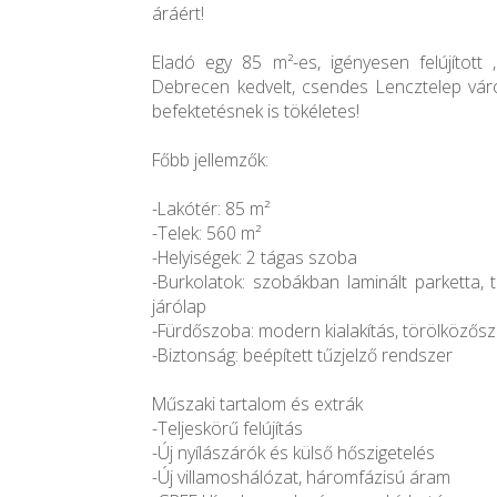
áráért!
Eladó egy 85 m²-es, igényesen felújított 
Debrecen kedvelt, csendes Lencztelep vá
befektetésnek is tökéletes!
Főbb jellemzők:
-Lakótér: 85 m²
-Telek: 560 m²
-Helyiségek: 2 tágas szoba
-Burkolatok: szobákban laminált parketta, 
járólap
-Fürdőszoba: modern kialakítás, törölközőszá
-Biztonság: beépített tűzjelző rendszer
Műszaki tartalom és extrák
-Teljeskörű felújítás
-Új nyílászárók és külső hőszigetelés
-Új villamoshálózat, háromfázisú áram