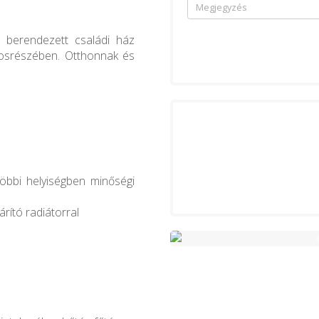
, berendezett családi ház
rosrészében. Otthonnak és
többi helyiségben minőségi
rító radiátorral