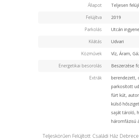
Állapot
Teljesen felújí
Felújítva
2019
Parkolás
Utcán ingyen
Kilátás
Udvari
Közművek
Víz, Áram, Gá
Energetikai besorolás
Beszerzése f
Extrák
berendezett, 
parkosított ud
fúrt kút, aut
külső hősziget
saját tároló, 
háromfázisú 
Teljeskörűen Felújított Családi Ház Debrec