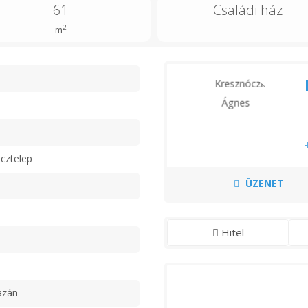
61
Családi ház
2
m
n
cztelep
ÜZENET
Hitel
azán