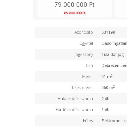
79 000 000 Ft
85 000 000 Ft
Azonosító
631199
Ügyvitel
Eladó ingatla
Jogviszony
Tulajdonjog
Cím
Debrecen Len
2
Méret
61 m
2
Telek méret
560 m
Hálószobák száma
2 db
Fürdőszobák száma
1 db
Fűtés
Elektromos k