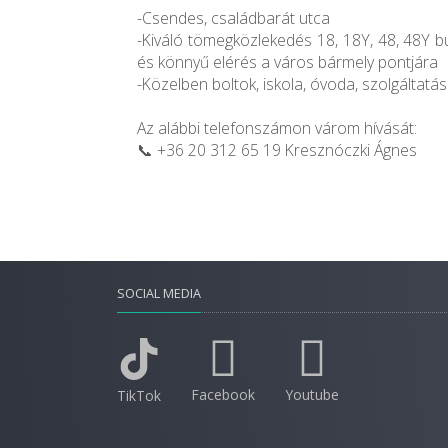
-Csendes, családbarát utca
-Kiváló tömegközlekedés 18, 18Y, 48, 48Y b
és könnyű elérés a város bármely pontjára
-Közelben boltok, iskola, óvoda, szolgáltatá
Az alábbi telefonszámon várom hívását:
📞 +36 20 312 65 19 Kresznóczki Ágnes
SOCIAL MEDIA
Facebook
Youtube
TikTok