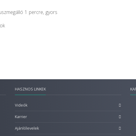
uszmegálló 1 percre, gyors
sok
HASZNOS LINKEK
KA
Videók
Karrier
Ajánlólevelek