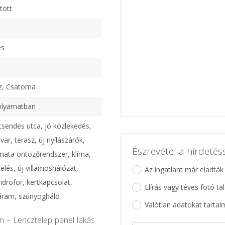
tott
es
z, Csatorna
olyamatban
csendes utca, jó közlekedés,
var, terasz, új nyílászárók,
Észrevétel a hirdeté
omata öntözőrendszer, klíma,
elés, új villamoshálózat,
Az ingatlant már eladták
hidrofor, kertkapcsolat,
Elírás vagy téves fotó ta
áram, szúnyogháló
Valótlan adatokat tartal
en – Lencztelep panel lakás