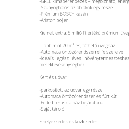
-GREE klímaberendezés – megbízható, energ
-Szúnyoghálós az ablakok egy része
-Prémium BOSCH kazán
-Ariston bojler
Kiemelt extra: 5 millió Ft értékű prémium üv
-Több mint 20 m²-es, fűthető üvegház
-Automata öntözőrendszerrel felszerelve
-Ideális egész éves növénytermesztéshez
melléktevékenységhez
Kert és udvar:
-parkosított az udvar egy része
-Automata öntözőrendszer és fúrt kút
-Fedett terasz a ház bejáratánál
-Saját tároló
Elhelyezkedés és közlekedés