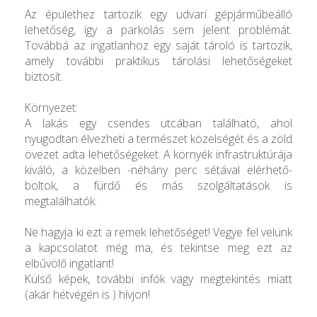
Az épülethez tartozik egy udvari gépjárműbeálló
lehetőség, így a parkolás sem jelent problémát.
Továbbá az ingatlanhoz egy saját tároló is tartozik,
amely további praktikus tárolási lehetőségeket
biztosít.
Környezet:
A lakás egy csendes utcában található, ahol
nyugodtan élvezheti a természet közelségét és a zöld
övezet adta lehetőségeket. A környék infrastruktúrája
kiváló, a közelben -néhány perc sétával elérhető-
boltok, a fürdő és más szolgáltatások is
megtalálhatók.
Ne hagyja ki ezt a remek lehetőséget! Vegye fel velünk
a kapcsolatot még ma, és tekintse meg ezt az
elbűvölő ingatlant!
Külső képek, további infók vagy megtekintés miatt
(akár hétvégén is ) hívjon!