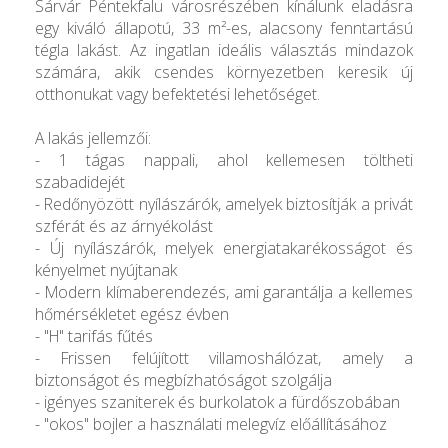
Sárvár Péntekfalu városrészében kínálunk eladásra
egy kiváló állapotú, 33 m²-es, alacsony fenntartású
tégla lakást. Az ingatlan ideális választás mindazok
számára, akik csendes környezetben keresik új
otthonukat vagy befektetési lehetőséget.
A lakás jellemzői:
- 1 tágas nappali, ahol kellemesen töltheti
szabadidejét
- Redőnyözött nyílászárók, amelyek biztosítják a privát
szférát és az árnyékolást
- Új nyílászárók, melyek energiatakarékosságot és
kényelmet nyújtanak
- Modern klímaberendezés, ami garantálja a kellemes
hőmérsékletet egész évben
- "H" tarifás fűtés
- Frissen felújított villamoshálózat, amely a
biztonságot és megbízhatóságot szolgálja
- igényes szaniterek és burkolatok a fürdőszobában
- "okos" bojler a használati melegvíz előállításához