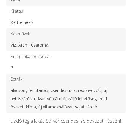
Kilátás
Kertre néző
Közművek
Víz, Áram, Csatorna
Energetikai besorolás
G
Extrák
alacsony fenntartás, csendes utca, redőnyözött, új
nyílászárók, udvari gépjárműbeálló lehetőség, zöld
övezet, klíma, új villamoshálózat, saját tároló
Eladó tégla lakás Sárvár csendes, zöldövezeti részén!