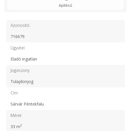
építésű
Azonosító
716679
Ügyvitel
Eladó ingatlan
Jogviszony
Tulajdonjog
Cím
Sárvár Péntekfalu
Méret
2
33 m