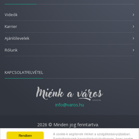
Videók
Karrier
Ajánlólevelek
Rólunk
KAPCSOLATFELVÉTEL
info@varos.hu
2026 © Minden jog fenntartva.
Adatkezelési nyilatkozat
A cookie-k segítenek minket a szolgáltatásnyújtásban.
Rendben
Szolgáltatásaink használatával jóváhagyja, hogy cookie-