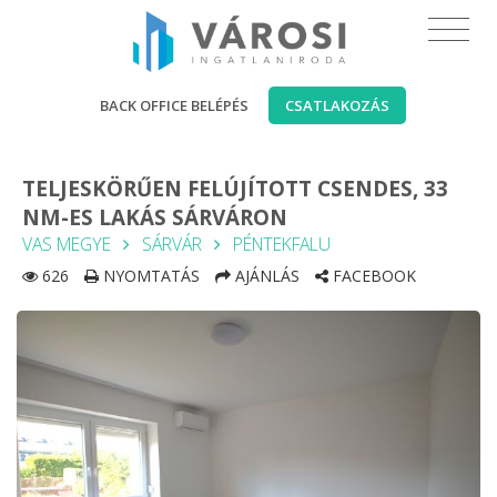
BACK OFFICE BELÉPÉS
CSATLAKOZÁS
TELJESKÖRŰEN FELÚJÍTOTT CSENDES, 33
NM-ES LAKÁS SÁRVÁRON
VAS MEGYE
SÁRVÁR
PÉNTEKFALU
626
NYOMTATÁS
AJÁNLÁS
FACEBOOK