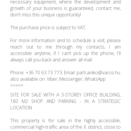
necessary equipment, where the development and
growth of your business is guaranteed, contact me,
don't miss this unique opportunity!
The purchase price is subject to VAT.
For more information and to schedule a visit, please
reach out to me through my contacts, I am
accessible anytime, if I can’t pick up the phone, I'll
always call you back and answer all mail.
Phone: +36 70 63 73 773; Email: parti.aniko@varos.hu
also available on: Viber, Messenger, WhatsApp
=====
SITE FOR SALE WITH A 3-STOREY OFFICE BUILDING,
180 M2 SHOP AND PARKING - IN A STRATEGIC
LOCATION
This property is for sale in the highly accessible,
commercial high-traffic area of ​​the X. district, close to