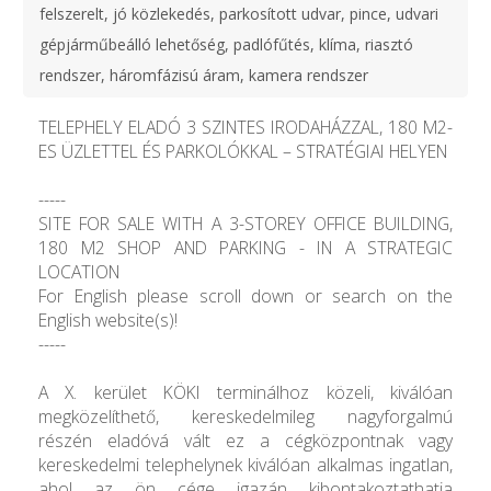
felszerelt, jó közlekedés, parkosított udvar, pince, udvari
gépjárműbeálló lehetőség, padlófűtés, klíma, riasztó
rendszer, háromfázisú áram, kamera rendszer
TELEPHELY ELADÓ 3 SZINTES IRODAHÁZZAL, 180 M2-
ES ÜZLETTEL ÉS PARKOLÓKKAL – STRATÉGIAI HELYEN
-----
SITE FOR SALE WITH A 3-STOREY OFFICE BUILDING,
180 M2 SHOP AND PARKING - IN A STRATEGIC
LOCATION
For English please scroll down or search on the
English website(s)!
-----
A X. kerület KÖKI terminálhoz közeli, kiválóan
megközelíthető, kereskedelmileg nagyforgalmú
részén eladóvá vált ez a cégközpontnak vagy
kereskedelmi telephelynek kiválóan alkalmas ingatlan,
ahol az ön cége igazán kibontakoztathatja