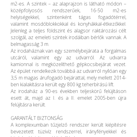
m2-es. A szintek – az alaprajzon is látható módon –
középfolyosós rendszerűek, 16-50 m2-es
helyiségekkel, szintenként tágas fogadótérrel,
valamint mosdóblokkokkal és konyhákkal-étkezőkkel.
Jelenleg a teljes földszint és alagsor raktározási célt
szolgál, az emeleti szintek irodáiban bérlők vannak. A
belmagasság 3 m.
Az irodaháznak van egy személybejárata a forgalmas
utcáról, valamint egy az udvarról. Az udvarra
kamionnal is megközelíthető gépkocsibejárat vezet.
Az épület rendelkezik továbbá az udvarról nyílóan egy
3,5 m magas árufogadó bejárattal, mely mellett 2014-
ben kialakításra került egy 800 kg teherbírású lift.
Az irodaház a 90-es években teljeskörű felújításon
esett át, majd az I. és a II. emelet 2005-ben újra
felújításra került.
GARANTÁLT BIZTONSÁG
A komplexumban tűzjelző rendszer került kiépítésre
bevezetett tüzivíz rendszerrel, irányfényekkel és