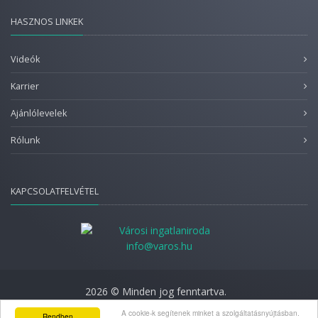
HASZNOS LINKEK
Videók
Karrier
Ajánlólevelek
Rólunk
KAPCSOLATFELVÉTEL
info@varos.hu
2026 © Minden jog fenntartva.
Adatkezelési nyilatkozat
A cookie-k segítenek minket a szolgáltatásnyújtásban.
Rendben