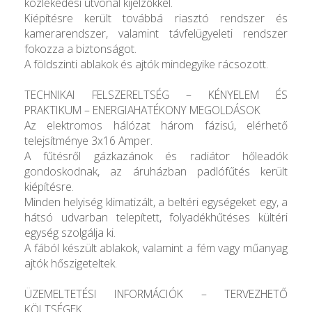
közlekedési útvonal kijelzőkkel.
Kiépítésre került továbbá riasztó rendszer és
kamerarendszer, valamint távfelügyeleti rendszer
fokozza a biztonságot.
A földszinti ablakok és ajtók mindegyike rácsozott.
TECHNIKAI FELSZERELTSÉG – KÉNYELEM ÉS
PRAKTIKUM – ENERGIAHATÉKONY MEGOLDÁSOK
Az elektromos hálózat három fázisú, elérhető
telejsítménye 3x16 Amper.
A fűtésről gázkazánok és radiátor hőleadók
gondoskodnak, az áruházban padlófűtés került
kiépítésre.
Minden helyiség klimatizált, a beltéri egységeket egy, a
hátsó udvarban telepített, folyadékhűtéses kültéri
egység szolgálja ki.
A fából készült ablakok, valamint a fém vagy műanyag
ajtók hőszigeteltek.
ÜZEMELTETÉSI INFORMÁCIÓK – TERVEZHETŐ
KÖLTSÉGEK