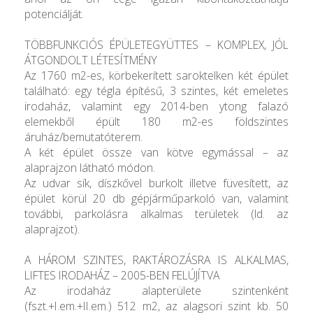
potenciálját.
TÖBBFUNKCIÓS ÉPÜLETEGYÜTTES – KOMPLEX, JÓL
ÁTGONDOLT LÉTESÍTMÉNY
Az 1760 m2-es, körbekerített saroktelken két épület
található: egy tégla építésű, 3 szintes, két emeletes
irodaház, valamint egy 2014-ben ytong falazó
elemekből épült 180 m2-es földszintes
áruház/bemutatóterem.
A két épület össze van kötve egymással – az
alaprajzon látható módon.
Az udvar sík, díszkővel burkolt illetve füvesített, az
épület körül 20 db gépjárműparkoló van, valamint
további, parkolásra alkalmas területek (ld. az
alaprajzot).
A HÁROM SZINTES, RAKTÁROZÁSRA IS ALKALMAS,
LIFTES IRODAHÁZ – 2005-BEN FELÚJÍTVA
Az irodaház alapterülete szintenként
(fszt.+I.em.+II.em.) 512 m2, az alagsori szint kb. 50