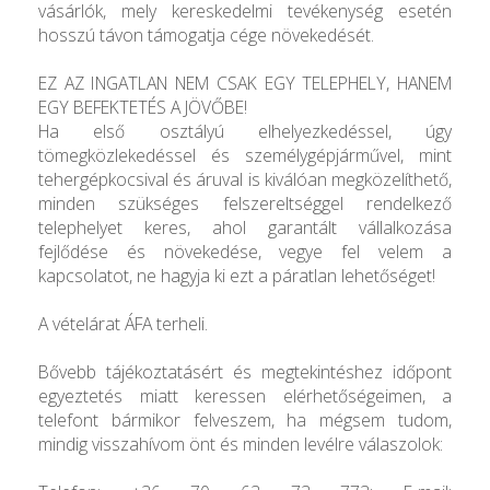
vásárlók, mely kereskedelmi tevékenység esetén
hosszú távon támogatja cége növekedését.
EZ AZ INGATLAN NEM CSAK EGY TELEPHELY, HANEM
EGY BEFEKTETÉS A JÖVŐBE!
Ha első osztályú elhelyezkedéssel, úgy
tömegközlekedéssel és személygépjárművel, mint
tehergépkocsival és áruval is kiválóan megközelíthető,
minden szükséges felszereltséggel rendelkező
telephelyet keres, ahol garantált vállalkozása
fejlődése és növekedése, vegye fel velem a
kapcsolatot, ne hagyja ki ezt a páratlan lehetőséget!
A vételárat ÁFA terheli.
Bővebb tájékoztatásért és megtekintéshez időpont
egyeztetés miatt keressen elérhetőségeimen, a
telefont bármikor felveszem, ha mégsem tudom,
mindig visszahívom önt és minden levélre válaszolok: