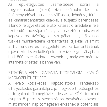
Az épületegyüttes üzemeltetése során a
fogyasztásokon (rezsi) kívül számolni kell az
építményadóval, hulladékszállítással, kémény-, fűtés-
és klímakarbantartási díjakkal, a tűzjelző berendezés
állandó felügyeletetét ellátó katasztrófavédelem felé
fizetendő hozzájárulással, a riasztó rendszerrel
kapcsolatos távfelügyeleti szolgáltatással, időszakos
tűz- és munkavédelmi karbantartási díjakkal, valamint
a lift rendszeres felügyeletének, karbantartásának
díjával. Mindezen költségek a rezsivel együtt átlagban
havi 800 ezer forintot tesznek ki, melyben már az
internetelőfizetés is benne van.
STRATÉGIAI HELY – GARANTÁLT FORGALOM – KIVÁLÓ
MEGKÖZELÍTHETŐSÉG
A kiváló közlekedési kapcsolatokkal rendelkező
elhelyezkedés garantálja a jó megközelíthetőséget és
a forgalmat. Tömegközlekedéssel a KÖKI terminál
csupán 8 perc. A szomszédos bevásárló központ
miatt minden nap tömegesen érkeznek a potenciális