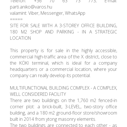
Telefon: +36 70 63 73 773; E-mail:
parti.aniko@varos.hu
valamint: Viber, Messenger, WhatsApp
=====
SITE FOR SALE WITH A 3-STOREY OFFICE BUILDING,
180 M2 SHOP AND PARKING - IN A STRATEGIC
LOCATION
This property is for sale in the highly accessible,
commercial high-traffic area of ​​the X. district, close to
the KÖKI terminal, which is ideal for a company
headquarters or a commercial location, where your
company can really develop its potential.
MULTIFUNCTIONAL BUILDING COMPLEX - A COMPLEX,
WELL CONSIDERED FACILITY
There are two buildings on the 1,760 m2 fenced-in
corner plot: a brick-built, 3-LEVEL, two-story office
building, and a 180 m2 ground-floor store/showroom
built in 2014 from ytong masonry elements.
The two buildings are connected to each other - as