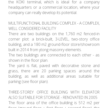
the KÖKI terminal, which is ideal for a company
headquarters or a commercial location, where your
company can really develop its potential.
MULTIFUNCTIONAL BUILDING COMPLEX - A COMPLEX,
WELL CONSIDERED FACILITY
There are two buildings on the 1,760 m2 fenced-in
corner plot: a brick-built, 3-LEVEL, two-story office
building, and a 180 m2 ground-floor store/showroom
built in 2014 from ytong masonry elements.
The two buildings are connected to each other - as
shown in the floor plan.
The yard is flat, paved with decorative stone and
grass, there are 20 parking spaces around the
building, as well as additional areas suitable for
parking (see floor plan).
THREE-STOREY OFFICE BUILDING WITH ELEVATOR
ALSO SUITABLE FOR STORAGE - RENOVATED IN 2005
The floor area of ​​the office building is 512 m2 per
floor (ground floor + first floor + second floor), the