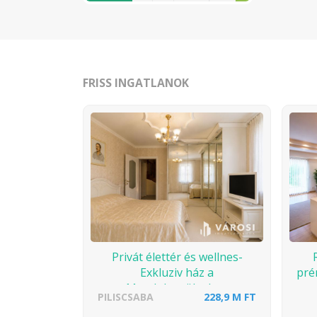
FRISS INGATLANOK
Privát élettér és wellnes-
Exkluziv ház a
pré
Magdolnavölgyben
PILISCSABA
228,9 M FT