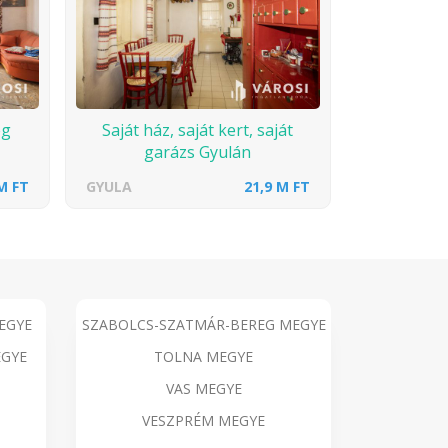
eg
Saját ház, saját kert, saját
garázs Gyulán
M FT
GYULA
21,9 M FT
EGYE
SZABOLCS-SZATMÁR-BEREG MEGYE
GYE
TOLNA MEGYE
VAS MEGYE
VESZPRÉM MEGYE