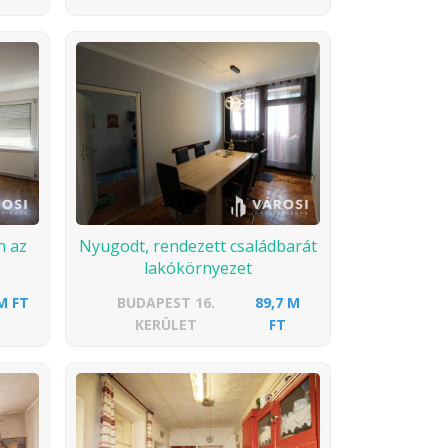
n az
Nyugodt, rendezett családbarát
lakókörnyezet
M FT
BUDAPEST 16.
89,7 M
KERÜLET
FT