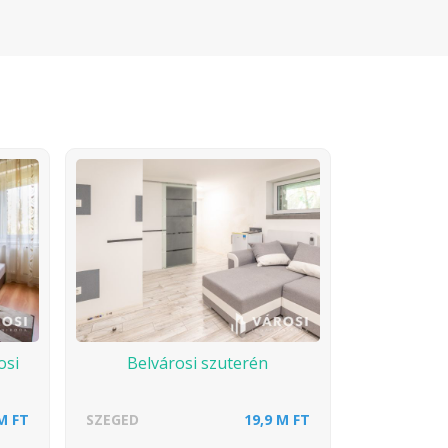
osi
Belvárosi szuterén
M FT
SZEGED
19,9 M FT