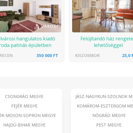
lvárosi hangulatos kiadó
Felújítandó ház renget
iroda patinás épületben
lehetőséggel
RECEN
350 000 FT
KISZOMBOR
23,0 
CSONGRÁD MEGYE
JÁSZ-NAGYKUN-SZOLNOK M
FEJÉR MEGYE
KOMÁROM-ESZTERGOM ME
ŐR-MOSON-SOPRON MEGYE
NÓGRÁD MEGYE
HAJDÚ-BIHAR MEGYE
PEST MEGYE