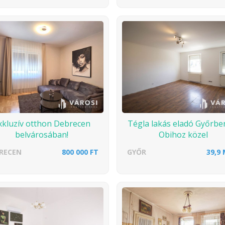
xkluzív otthon Debrecen
Tégla lakás eladó Győrbe
belvárosában!
Obihoz közel
RECEN
800 000 FT
GYŐR
39,9 