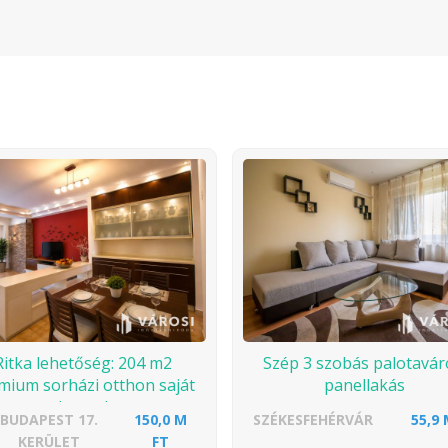
Ritka lehetőség: 204 m2
Szép 3 szobás palotavár
mium sorházi otthon saját
panellakás
kerttel
BUDAPEST 17.
150,0 M
SZÉKESFEHÉRVÁR
55,9 
KERÜLET
FT