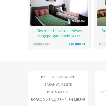
Abszolút belvárosi ízléses
Be
nagypolgári kiadó lakás
DEBRECEN
320 000 FT
DEB
BÁCS-KISKUN MEGYE
BARANYA MEGYE
BÉKÉS MEGYE
GY
BORSOD-ABAÚJ-ZEMPLÉN MEGYE