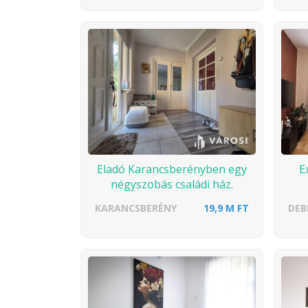
Eladó Karancsberényben egy
E
négyszobás családi ház.
KARANCSBERÉNY
19,9 M FT
DEB