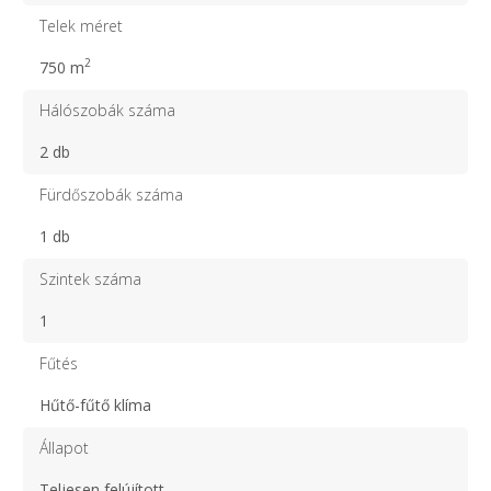
Telek méret
2
750 m
Hálószobák száma
2 db
Fürdőszobák száma
1 db
Szintek száma
1
Fűtés
Hűtő-fűtő klíma
Állapot
Teljesen felújított