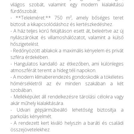
világos szobát, valamint egy modern kialakítású
fürdőszobát.
- **Telekméret:** 750 m², amely bőséges teret
biztosít a kikapcsolódáshoz és kertészkedéshez.
- A ház teljes körű felújításon esett át, beleértve az új
nyílászárókat és villamoshálózatot, valamint a külső
hőszigetelést.
- Redőnyözött ablakok a maximális kényelem és privát
szféra érdekében.
- Hangulatos kandalló az étkezőben, ami különleges
atmoszférát teremt a hideg téli napokon.
- A modern klímaberendezés gondoskodik a tökéletes
hőmérsékletről az év minden szakában a két
szobában.
- Melléképület áll rendelkezésre tárolási célokra vagy
akár műhely kialakítására.
- Udvari gépjárműbeálló lehetőség biztosítja a
parkolás kényelmét.
- A rendezett kert kiváló helyszín a baráti és családi
összejövetelekhez.