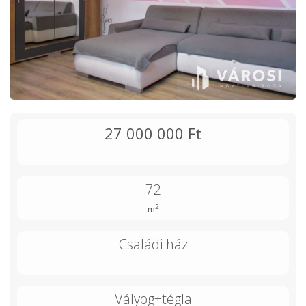
27 000 000 Ft
72
2
m
Családi ház
Vályog+tégla