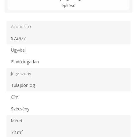
építésű
Azonosító
972477
Ügyvitel
Eladó ingatlan
Jogviszony
Tulajdonjog
Cím
Szécsény
Méret
2
72 m