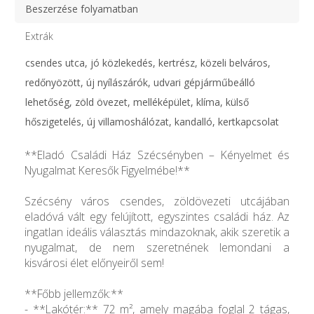
Beszerzése folyamatban
Extrák
csendes utca, jó közlekedés, kertrész, közeli belváros,
redőnyözött, új nyílászárók, udvari gépjárműbeálló
lehetőség, zöld övezet, melléképület, klíma, külső
hőszigetelés, új villamoshálózat, kandalló, kertkapcsolat
**Eladó Családi Ház Szécsényben – Kényelmet és
Nyugalmat Keresők Figyelmébe!**
Szécsény város csendes, zöldövezeti utcájában
eladóvá vált egy felújított, egyszintes családi ház. Az
ingatlan ideális választás mindazoknak, akik szeretik a
nyugalmat, de nem szeretnének lemondani a
kisvárosi élet előnyeiről sem!
**Főbb jellemzők:**
- **Lakótér:** 72 m², amely magába foglal 2 tágas,