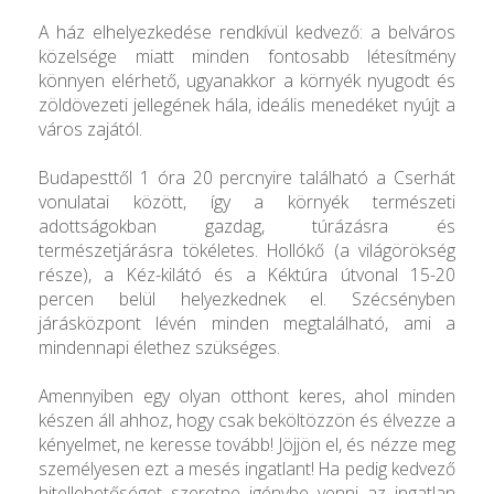
A ház elhelyezkedése rendkívül kedvező: a belváros
közelsége miatt minden fontosabb létesítmény
könnyen elérhető, ugyanakkor a környék nyugodt és
zöldövezeti jellegének hála, ideális menedéket nyújt a
város zajától.
Budapesttől 1 óra 20 percnyire található a Cserhát
vonulatai között, így a környék természeti
adottságokban gazdag, túrázásra és
természetjárásra tökéletes. Hollókő (a világörökség
része), a Kéz-kilátó és a Kéktúra útvonal 15-20
percen belül helyezkednek el. Szécsényben
járásközpont lévén minden megtalálható, ami a
mindennapi élethez szükséges.
Amennyiben egy olyan otthont keres, ahol minden
készen áll ahhoz, hogy csak beköltözzön és élvezze a
kényelmet, ne keresse tovább! Jöjjön el, és nézze meg
személyesen ezt a mesés ingatlant! Ha pedig kedvező
hitellehetőséget szeretne igénybe venni az ingatlan