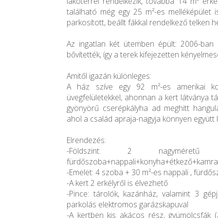
lakótérrel rendelkezik, továbbá 14 m² erké
található még egy 25 m²-es melléképület i
parkosított, beállt fákkal rendelkező telken he
Az ingatlan két ütemben épült: 2006-ban 
bővítették, így a terek kifejezetten kényelmese
Amitől igazán különleges:
A ház szíve egy 92 m²-es amerikai ko
üvegfelületekkel, ahonnan a kert látványa tá
gyönyörű cserépkályha ad meghitt hangulat
ahol a család apraja-nagyja könnyen együtt l
Elrendezés:
-Földszint: 2 nagymér
fürdőszoba+nappali+konyha+étkező+kamra
-Emelet: 4 szoba + 30 m²-es nappali , fürdő
-A kert 2 erkélyről is élvezhető
-Pince: tárolók, kazánház, valamint 3 g
parkolás elektromos garázskapuval
-A kertben kis akácos rész, gyümölcsfák (a