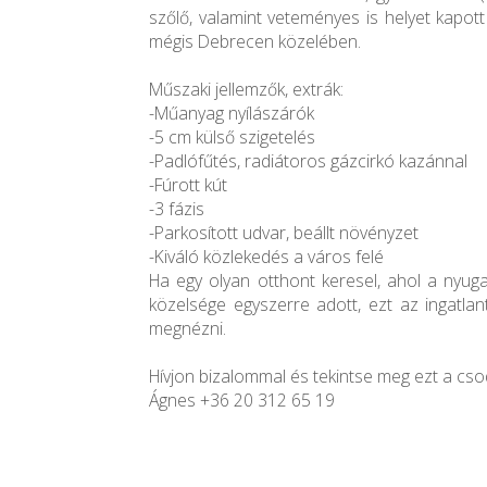
szőlő, valamint veteményes is helyet kapott 
mégis Debrecen közelében.
Műszaki jellemzők, extrák:
-Műanyag nyílászárók
-5 cm külső szigetelés
-Padlófűtés, radiátoros gázcirkó kazánnal
-Fúrott kút
-3 fázis
-Parkosított udvar, beállt növényzet
-Kiváló közlekedés a város felé
Ha egy olyan otthont keresel, ahol a nyug
közelsége egyszerre adott, ezt az ingatla
megnézni.
Hívjon bizalommal és tekintse meg ezt a cso
Ágnes +36 20 312 65 19