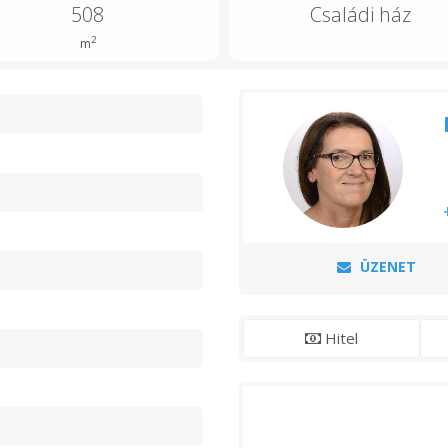
508
Családi ház
2
m
n
ÜZENET
Hitel