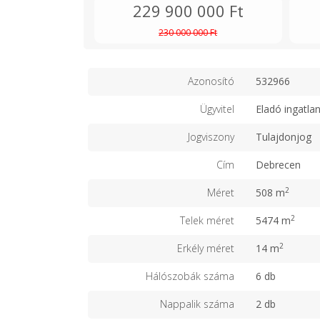
229 900 000 Ft
230 000 000 Ft
Azonosító
532966
Ügyvitel
Eladó ingatla
Jogviszony
Tulajdonjog
Cím
Debrecen
2
Méret
508 m
2
Telek méret
5474 m
2
Erkély méret
14 m
Hálószobák száma
6 db
Nappalik száma
2 db