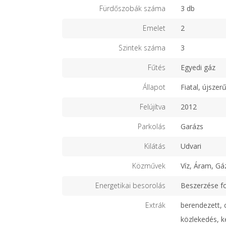
Fürdőszobák száma
3 db
Emelet
2
Szintek száma
3
Fűtés
Egyedi gáz
Állapot
Fiatal, újszer
Felújítva
2012
Parkolás
Garázs
Kilátás
Udvari
Közművek
Víz, Áram, Gá
Energetikai besorolás
Beszerzése f
Extrák
berendezett, c
közlekedés, ke