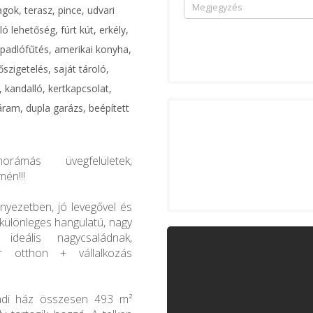
ok, terasz, pince, udvari
 lehetőség, fúrt kút, erkély,
 padlófűtés, amerikai konyha,
őszigetelés, saját tároló,
, kandalló, kertkapcsolat,
ram, dupla garázs, beépített
norámás üvegfelületek,
én!!!
nyezetben, jó levegővel és
különleges hangulatú, nagy
ideális nagycsaládnak,
r otthon + vállalkozás
aládi ház összesen 493 m²