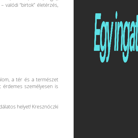
– valódi “birtok” életérzés,
alom, a tér és a természet
nt érdemes személyesen is
dálatos helyet! Kresznóczki