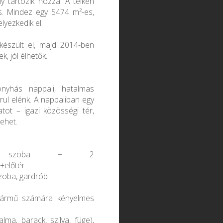
ly tartozik hozzá. A telken
s. Mindez egy 5474 m²-es,
lyezkedik el.
készült el, majd 2014-ben
k, jól élhetők.
nyhás nappali, hatalmas
rul elénk. A nappaliban egy
ot – igazi közösségi tér,
ehet.
etű szoba + 2
+előtér
szoba, gardrób
épjármű számára kényelmes
lma, barack, szilva, füge),