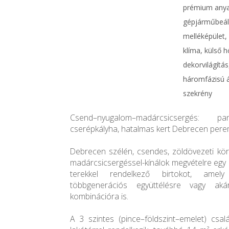
prémium anyag
gépjárműbeálló
melléképület,
klíma, külső h
dekorvilágítás
háromfázisú á
szekrény
Csend–nyugalom–madárcsicsergés: pa
cserépkályha, hatalmas kert Debrecen perem
Debrecen szélén, csendes, zöldövezeti kör
madárcsicsergéssel-kínálok megvételre egy 
terekkel rendelkező birtokot, amely 
többgenerációs együttélésre vagy aká
kombinációra is.
A 3 szintes (pince–földszint–emelet) cs