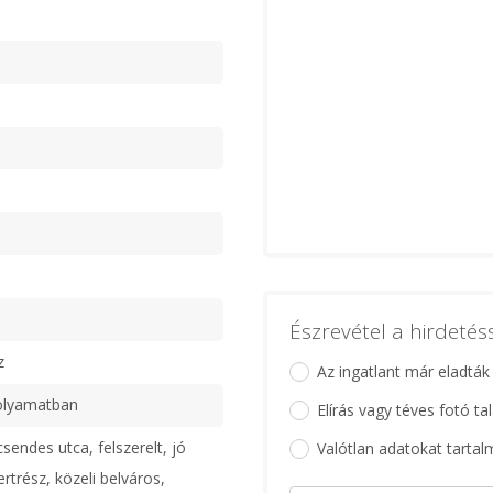
ű
Észrevétel a hirdeté
z
Az ingatlant már eladták
olyamatban
Elírás vagy téves fotó ta
sendes utca, felszerelt, jó
Valótlan adatokat tartal
rtrész, közeli belváros,