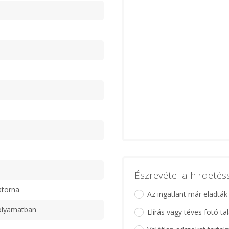
Észrevétel a hirdeté
atorna
Az ingatlant már eladták
olyamatban
Elírás vagy téves fotó ta