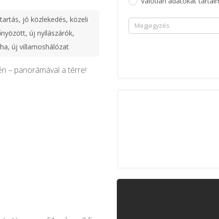
Valótlan adatokat tartal
artás, jó közlekedés, közeli
nyözött, új nyílászárók,
ha, új villamoshálózat
rén – panorámával a térre!