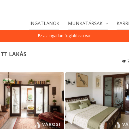
INGATLANOK
MUNKATÁRSAK
KARR
Ez az ingatlan foglalózva van
TT LAKÁS
7