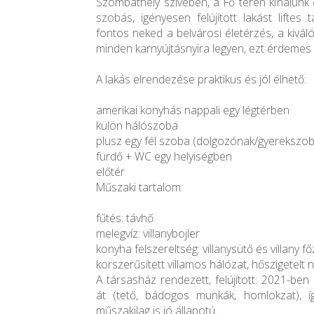
Szombathely szívében, a Fő téren kínálunk 
szobás, igényesen felújított lakást liftes
fontos neked a belvárosi életérzés, a kiváló
minden karnyújtásnyira legyen, ezt érdeme
A lakás elrendezése praktikus és jól élhető:
amerikai konyhás nappali egy légtérben
külön hálószoba
plusz egy fél szoba (dolgozónak/gyerekszob
fürdő + WC egy helyiségben
előtér
Műszaki tartalom:
fűtés: távhő
melegvíz: villanybojler
konyha felszereltség: villanysütő és villany f
korszerűsített villamos hálózat, hőszigetelt 
A társasház rendezett, felújított: 2021-ben
át (tető, bádogos munkák, homlokzat),
műszakilag is jó állapotú.