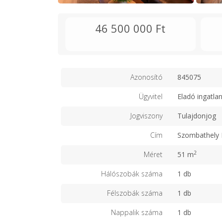
46 500 000 Ft
Azonosító
845075
Ügyvitel
Eladó ingatla
Jogviszony
Tulajdonjog
Cím
Szombathely 
2
Méret
51 m
Hálószobák száma
1 db
Félszobák száma
1 db
Nappalik száma
1 db