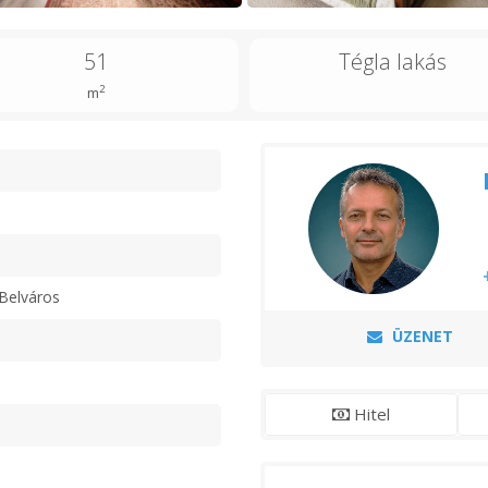
51
Tégla lakás
2
m
n
Belváros
ÜZENET
Hitel