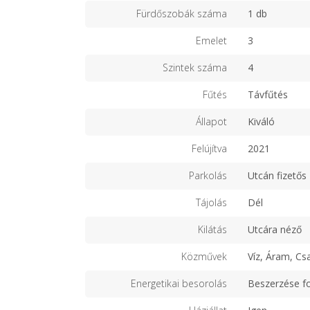
Fürdőszobák száma
1 db
Emelet
3
Szintek száma
4
Fűtés
Távfűtés
Állapot
Kiváló
Felújítva
2021
Parkolás
Utcán fizetős
Tájolás
Dél
Kilátás
Utcára néző
Közművek
Víz, Áram, Cs
Energetikai besorolás
Beszerzése f