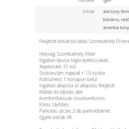
Háziállat
Igen
Extrák
alacsony fennt
belváros, redő
amerikai kony
Felújított belvárosi lakás Szombathely Fő te
Helység: Szombathely, Főtér
Ingatlan típusa: tégla építésű lakás
Alapterület: 51 m2
Szobaszám: nappali + 1,5 szoba
Költözhető: 1 hónapon belül
Ingatlan állapota: jó állapotú, felújított
Kilátás és tájolás: déli
Komfortfokozat: összkomfortos
Fűtés: távfűtés
Parkolás: utcán, 2 db parkolóbérlet
Egyéb extrák: lift