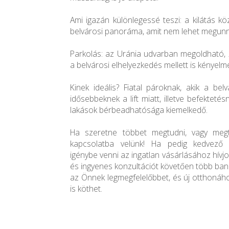
Ami igazán különlegessé teszi: a kilátás köz
belvárosi panoráma, amit nem lehet megunn
Parkolás: az Uránia udvarban megoldható, 2
a belvárosi elhelyezkedés mellett is kényel
Kinek ideális? Fiatal pároknak, akik a bel
idősebbeknek a lift miatt, illetve befektetésn
lakások bérbeadhatósága kiemelkedő.
Ha szeretne többet megtudni, vagy megte
kapcsolatba velünk! Ha pedig kedvező h
igénybe venni az ingatlan vásárlásához hívj
és ingyenes konzultációt követően több bank 
az Önnek legmegfelelőbbet, és új otthonáho
is köthet.