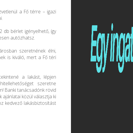
vetlenül a Fő térre – igazi
i.
 db bérlet igényelhető, így
mesen autózhatsz.
városban szeretnének élni,
ek is kiváló, mert a Fő téri
kintené a lakást, lépjen
itellehetőséget szeretne
on! Banki tanácsadónk rövid
ajánlatai közül választja ki
z kedvező lakásbiztosítást