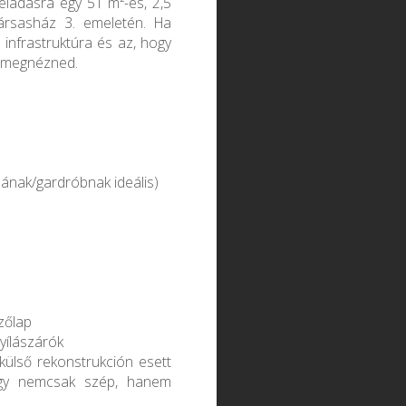
eladásra egy 51 m²-es, 2,5
 társasház 3. emeletén. Ha
 infrastruktúra és az, hogy
s megnézned.
ának/gardróbnak ideális)
őzőlap
nyílászárók
 külső rekonstrukción esett
 így nemcsak szép, hanem