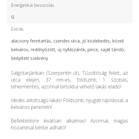
Energetikai besorolás
G
Extrák
alacsony fenntartás, csendes utca, jó közlekedés, közeli
belváros, redőnyözött, új nyílászárók, pince, saját tároló,
beépített szekrény
Salgótarjánban (Szerpentin út), Tűzoltóság felett, az
utca elején, 37 nm-es, földszinti, 1 szobás,
tehermentes, azonnal birtokba vehető lakás eladó!
Ideális adottságú lakás! Földszinti, nyugati tájolással, a
belváros peremén!
Befektetésre kiválóan alkalmas! Azonnal, magas
hozammal bérbe adható!