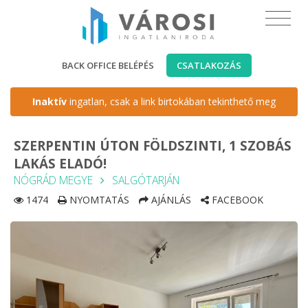
BACK OFFICE BELÉPÉS
CSATLAKOZÁS
Inaktív
ingatlan, csak a link birtokában tekinthető meg
SZERPENTIN ÚTON FÖLDSZINTI, 1 SZOBÁS
LAKÁS ELADÓ!
NÓGRÁD MEGYE
SALGÓTARJÁN
1474
NYOMTATÁS
AJÁNLÁS
FACEBOOK