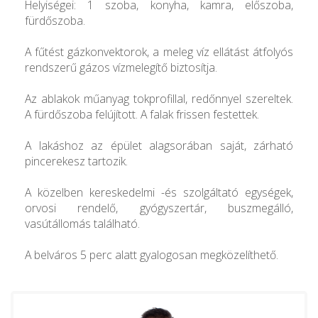
Helyiségei: 1 szoba, konyha, kamra, előszoba,
fürdőszoba.
A fűtést gázkonvektorok, a meleg víz ellátást átfolyós
rendszerű gázos vízmelegítő biztosítja.
Az ablakok műanyag tokprofillal, redőnnyel szereltek.
A fürdőszoba felújított. A falak frissen festettek.
A lakáshoz az épület alagsorában saját, zárható
pincerekesz tartozik.
A közelben kereskedelmi -és szolgáltató egységek,
orvosi rendelő, gyógyszertár, buszmegálló,
vasútállomás található.
A belváros 5 perc alatt gyalogosan megközelíthető.