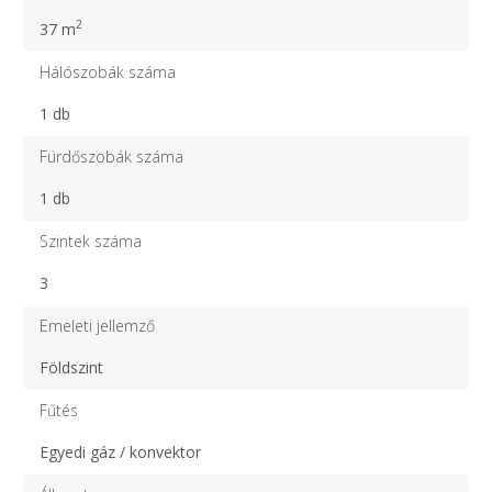
2
37 m
Hálószobák száma
1 db
Fürdőszobák száma
1 db
Szintek száma
3
Emeleti jellemző
Földszint
Fűtés
Egyedi gáz / konvektor