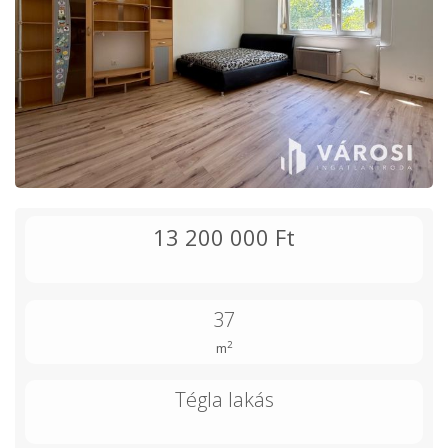
13 200 000 Ft
37
2
m
Tégla lakás