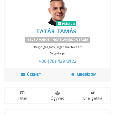
PRÉMIUM
TATÁR TAMÁS
9 ÉVE A VÁROSI INGATLANIRODA TAGJA
Régióigazgató, ingatlanértékesítő
Salgótarján
+36 (70) 439 8123
ÜZENET
MEGBÍZOM
Hitel
Ügyvéd
Energetika