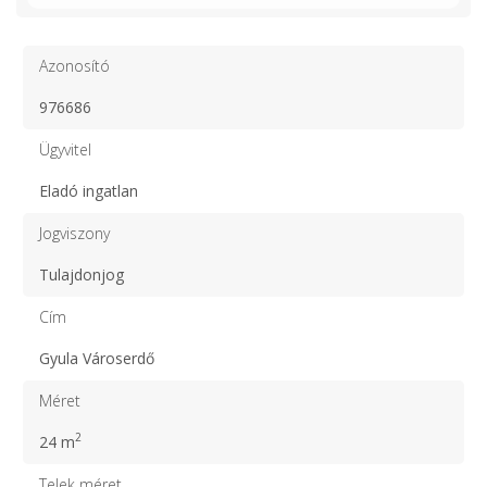
Azonosító
976686
Ügyvitel
Eladó ingatlan
Jogviszony
Tulajdonjog
Cím
Gyula Városerdő
Méret
2
24 m
Telek méret