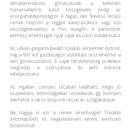
klímaberendezés gondoskodik a kellemes
hőmérsékletről, külső hőszigetelés pedig az
energiahatékonyságról. A tágas, déli fekvésű terasz
remek helyszín a reggeli kávézásokhoz vagy esti
beszélgetésekhez a friss levegőn. A parkosított
kertrész lehetőséget nyújt saját kis oázis kialakítására.
Az udvari gépjárműbeálló további kényelmet biztosít,
míg a fúrt kút gazdaságos vízellátást tesz lehetővé a
kert gondozásához. A saját tárolóhelyiség praktikus
megoldás a szerszámok és kerti bútorok
elhelyezésére.
Az ingatlan csendes utcában található, mégis jó
közlekedési lehetőségekkel rendelkezik, így könnyen
elérhetők a város központi részei és szolgáltatásai.
Ne hagyja ki ezt a remek lehetőséget! További
információért és megtekintésért kérem, keressen
bizalommal!