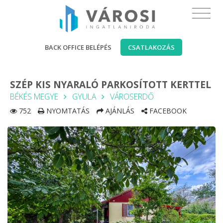
BACK OFFICE BELÉPÉS
CSATLAKOZÁS
SZÉP KIS NYARALÓ PARKOSÍTOTT KERTTEL
BÉKÉS MEGYE
GYULA
VÁROSERDŐ
752
NYOMTATÁS
AJÁNLÁS
FACEBOOK