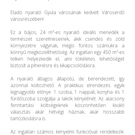
Eladó nyaraló Gyula városának kedvelt Városerdő
városrészében!
Ez a bájos, 24 m²-es nyaraló ideális menedék a
természet szerelmeseinek, akik csendes és zöld
környezetre vágynak, mégis fontos számukra a
könnyű megközelíthetőség. Az ingatlan egy 450 m²-es
telken helyezkedik el, ami tökéletes lehetőséget
biztosít a pihenésre és kikapcsolódásra.
A nyaraló átlagos állapotú, de berendezett, így
azonnal költözhető. A praktikus elrendezés egyik
legnagyobb előnye: 1 szoba, 1 nappali, konyha és 1
fürdőszoba szolgálja a lakók kényelmét. Az alacsony
fenntartási költségeknek köszönhetően kiváló
választás akár hétvégi háznak, akár hosszabb
tartózkodásra is.
Az ingatlan számos kényelmi funkcióval rendelkezik: