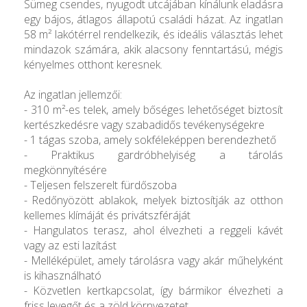
Sümeg csendes, nyugodt utcájában kínálunk eladásra
egy bájos, átlagos állapotú családi házat. Az ingatlan
58 m² lakótérrel rendelkezik, és ideális választás lehet
mindazok számára, akik alacsony fenntartású, mégis
kényelmes otthont keresnek.
Az ingatlan jellemzői:
- 310 m²-es telek, amely bőséges lehetőséget biztosít
kertészkedésre vagy szabadidős tevékenységekre
- 1 tágas szoba, amely sokféleképpen berendezhető
- Praktikus gardróbhelyiség a tárolás
megkönnyítésére
- Teljesen felszerelt fürdőszoba
- Redőnyözött ablakok, melyek biztosítják az otthon
kellemes klímáját és privátszféráját
- Hangulatos terasz, ahol élvezheti a reggeli kávét
vagy az esti lazítást
- Melléképület, amely tárolásra vagy akár műhelyként
is kihasználható
- Közvetlen kertkapcsolat, így bármikor élvezheti a
friss levegőt és a zöld környezetet