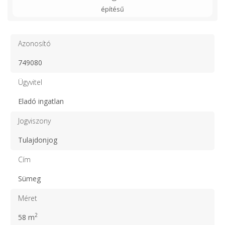
építésű
Azonosító
749080
Ügyvitel
Eladó ingatlan
Jogviszony
Tulajdonjog
Cím
Sümeg
Méret
2
58 m