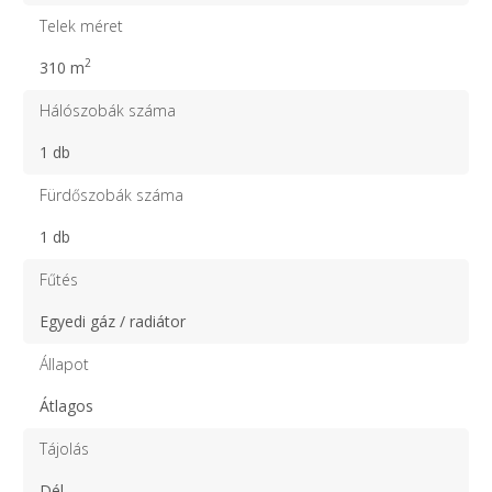
Telek méret
2
310 m
Hálószobák száma
1 db
Fürdőszobák száma
1 db
Fűtés
Egyedi gáz / radiátor
Állapot
Átlagos
Tájolás
Dél