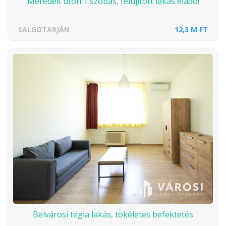
Meredek úton 1 szobás, felújított lakás eladó!
SALGÓTARJÁN
12,3 M FT
Belvárosi tégla lakás, tökéletes befektetés