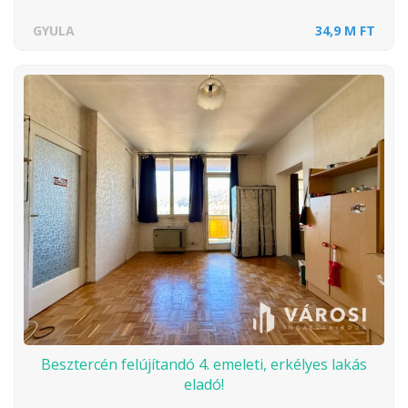
GYULA
34,9 M FT
Besztercén felújítandó 4. emeleti, erkélyes lakás
eladó!