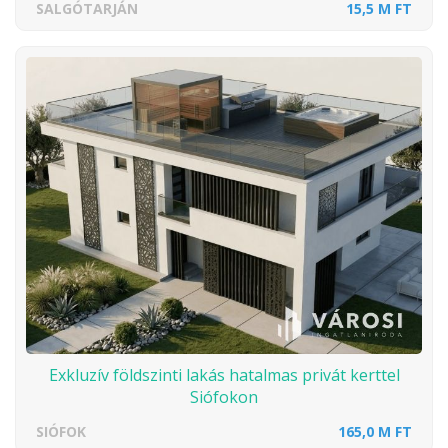
SALGÓTARJÁN
15,5 M FT
Exkluzív földszinti lakás hatalmas privát kerttel
Siófokon
SIÓFOK
165,0 M FT