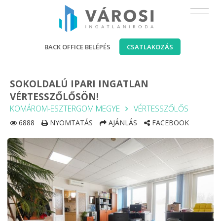
BACK OFFICE BELÉPÉS
CSATLAKOZÁS
SOKOLDALÚ IPARI INGATLAN
VÉRTESSZŐLŐSÖN!
KOMÁROM-ESZTERGOM MEGYE
VÉRTESSZŐLŐS
6888
NYOMTATÁS
AJÁNLÁS
FACEBOOK