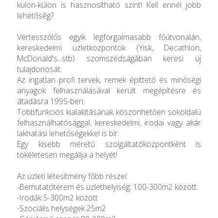
külön-külön is hasznosítható szint! Kell ennél jobb
lehetőség?
Vértesszőlős egyik legforgalmasabb főútvonalán,
kereskedelmi üzletközpontok (Yisk, Decathlon,
McDonald's...stb) szomszédságában keresi új
tulajdonosát.
Az ingatlan profi tervek, remek építtető és minőségi
anyagok felhasználásával került megépítésre és
átadásra 1995-ben.
Többfunkciós kialakításának köszönhetően sokoldalú
felhasználhatósággal, kereskedelmi, irodai vagy akár
lakhatási lehetőségekkel is bír.
Egy kisebb méretű szolgáltatóközpontként is
tökéletesen megállja a helyét!
Az üzleti létesítmény főbb részei:
-Bemutatóterem és üzlethelyiség: 100-300m2 között
-Irodák 5-300m2 között
-Szociális helységek 25m2