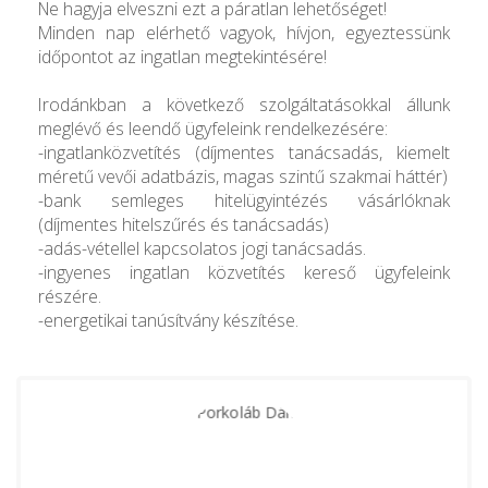
Ne hagyja elveszni ezt a páratlan lehetőséget!
Minden nap elérhető vagyok, hívjon, egyeztessünk
időpontot az ingatlan megtekintésére!
Irodánkban a következő szolgáltatásokkal állunk
meglévő és leendő ügyfeleink rendelkezésére:
-ingatlanközvetítés (díjmentes tanácsadás, kiemelt
méretű vevői adatbázis, magas szintű szakmai háttér)
-bank semleges hitelügyintézés vásárlóknak
(díjmentes hitelszűrés és tanácsadás)
-adás-vétellel kapcsolatos jogi tanácsadás.
-ingyenes ingatlan közvetítés kereső ügyfeleink
részére.
-energetikai tanúsítvány készítése.