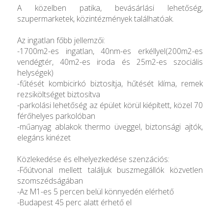
A közelben patika, bevásárlási lehetőség,
szupermarketek, közintézmények találhatóak.
Az ingatlan főbb jellemzői:
-1700m2-es ingatlan, 40nm-es erkéllyel(200m2-es
vendégtér, 40m2-es iroda és 25m2-es szociális
helységek)
-fűtését kombicirkó biztosítja, hűtését klíma, remek
rezsiköltséget biztosítva
-parkolási lehetőség az épület körül kiépített, közel 70
férőhelyes parkolóban
-műanyag ablakok thermo üveggel, biztonsági ajtók,
elegáns kinézet
Közlekedése és elhelyezkedése szenzációs:
-Főútvonal mellett találjuk buszmegállók közvetlen
szomszédságában
-Az M1-es 5 percen belül könnyedén elérhető
-Budapest 45 perc alatt érhető el