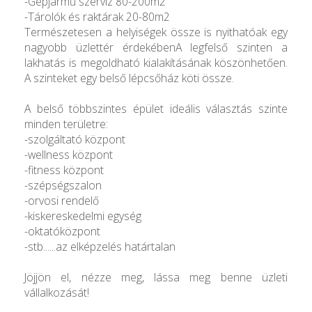
-Gépjármű szervíz 80-200m2
-Tárolók és raktárak 20-80m2
Természetesen a helyiségek össze is nyithatóak egy
nagyobb üzlettér érdekébenA legfelső szinten a
lakhatás is megoldható kialakításának köszönhetően.
A szinteket egy belső lépcsőház köti össze.
A belső többszintes épület ideális választás szinte
minden területre:
-szolgáltató központ
-wellness központ
-fitness központ
-szépségszalon
-orvosi rendelő
-kiskereskedelmi egység
-oktatóközpont
-stb......az elképzelés határtalan
Jöjjön el, nézze meg, lássa meg benne üzleti
vállalkozását!