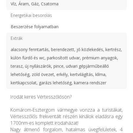
Víz, Áram, Gáz, Csatorna
Energetikai besorolás
Beszerzése folyamatban
Extrák
alacsony fenntartás, berendezett, jó közlekedés, kertrész,
külön fürdő és wc, parkosított udvar, prémium anyagok,
terasz, új nyílászárók, pince, udvari gépjárműbeálló
lehetőség, zöld övezet, erkély, kertvilágítás, klíma,
kertkapcsolat, garázs lehetőség, kamera rendszer
Irodát keres Vértesszőlősön?
Komárom-Esztergom vármegye vonzza a turistákat,
Vértesszőlős frekventált részén kínálok eladásra egy
1700nm-es komplett irodaházat!
Nagy átmenő forgalom, hatalmas üvegfelületek, 4