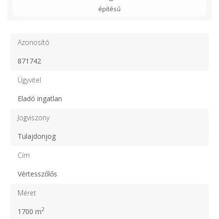
építésű
Azonosító
871742
Ügyvitel
Eladó ingatlan
Jogviszony
Tulajdonjog
Cím
Vértesszőlős
Méret
2
1700 m