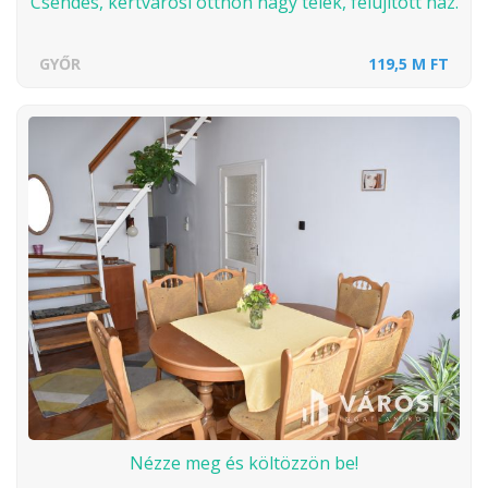
Csendes, kertvárosi otthon nagy telek, felújított ház.
GYŐR
119,5 M FT
Nézze meg és költözzön be!