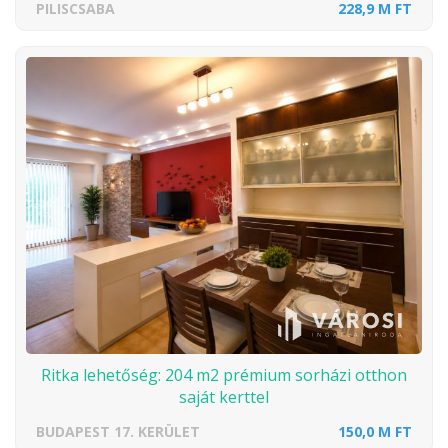
PILISCSABA
228,9 M FT
Ritka lehetőség: 204 m2 prémium sorházi otthon
saját kerttel
BUDAPEST 17. KERÜLET
150,0 M FT