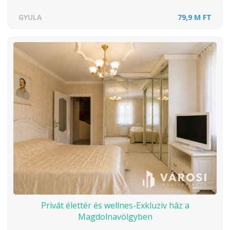
GYULA
79,9 M FT
Privát élettér és wellnes-Exkluziv ház a
Magdolnavölgyben