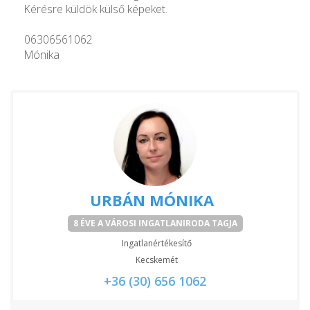
Kérésre küldök külső képeket.
06306561062
Mónika
URBÁN MÓNIKA
8 ÉVE A VÁROSI INGATLANIRODA TAGJA
Ingatlanértékesítő
Kecskemét
+36 (30) 656 1062