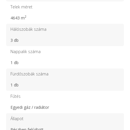
Telek méret
2
4643 m
Hálószobák száma
3 db
Nappalik száma
1 db
Fürdőszobák száma
1 db
Fűtés
Egyedi gáz / radiátor
Állapot
Részben felújított