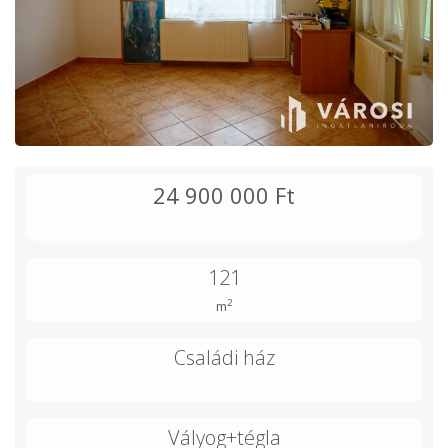
24 900 000 Ft
121
2
m
Családi ház
Vályog+tégla