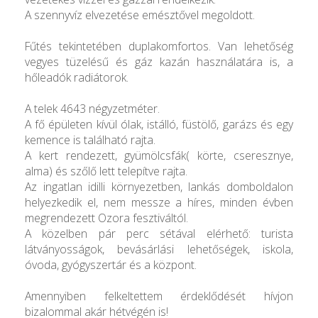
A szennyvíz elvezetése emésztővel megoldott.
Fűtés tekintetében duplakomfortos. Van lehetőség
vegyes tüzelésű és gáz kazán használatára is, a
hőleadók radiátorok.
A telek 4643 négyzetméter.
A fő épületen kívül ólak, istálló, füstölő, garázs és egy
kemence is található rajta.
A kert rendezett, gyümölcsfák( körte, cseresznye,
alma) és szőlő lett telepítve rajta.
Az ingatlan idilli környezetben, lankás domboldalon
helyezkedik el, nem messze a híres, minden évben
megrendezett Ozora fesztiváltól.
A közelben pár perc sétával elérhető: turista
látványosságok, bevásárlási lehetőségek, iskola,
óvoda, gyógyszertár és a központ.
Amennyiben felkeltettem érdeklődését hívjon
bizalommal akár hétvégén is!