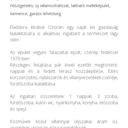
hőszigetelés, új villamoshálózat, lakható melléképület,
kemence, garázs lehetőség
Eladásra kínálok Ozorán egy saját kis gazdaság
kialakítására is alkalmas ingatlant a természet lágy
ölén.
Az épület vegyes falazattal épült, cserép fedéssel
1970-ben.
Részleges felújítása pár évvel ezelőtt megtörtént:
nappali és a fedett terasz hozzáépítése, fűtés
korszerűsítés, nyílászárók és villanyvezetékek cseréje,
fürdőszoba kialakítása.
Az ingatlan összetétele: 1 nappali, 3 szoba,
fürdőszoba, külön wc, nyárikonyha, konyha, előszoba
és spejz.
Közművek közül villannyal (éjszakai áram is),
vezetékes vízzel és gázzal rendelkezik.