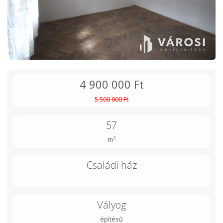
4 900 000 Ft
5 500 000 Ft
57
2
m
Családi ház
Vályog
építésű