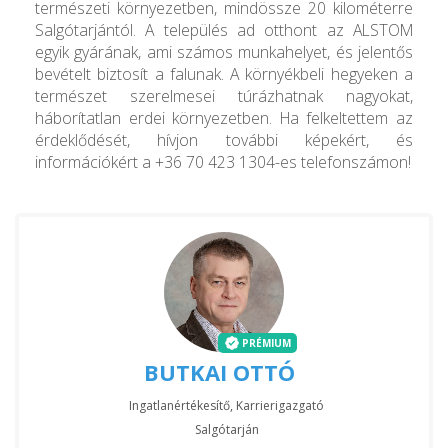
természeti környezetben, mindössze 20 kilométerre
Salgótarjántól. A település ad otthont az ALSTOM
egyik gyárának, ami számos munkahelyet, és jelentős
bevételt biztosít a falunak. A környékbeli hegyeken a
természet szerelmesei túrázhatnak nagyokat,
háborítatlan erdei környezetben. Ha felkeltettem az
érdeklődését, hívjon további képekért, és
információkért a +36 70 423 1304-es telefonszámon!
PRÉMIUM
BUTKAI OTTÓ
Ingatlanértékesítő, Karrierigazgató
Salgótarján