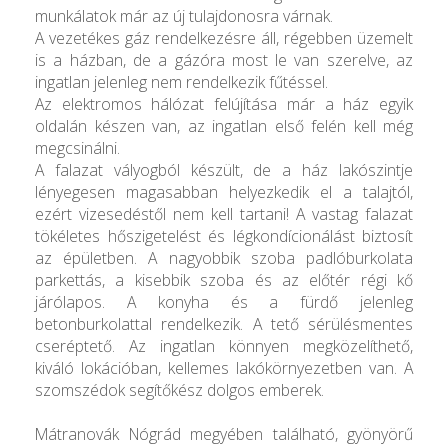
munkálatok már az új tulajdonosra várnak.
A vezetékes gáz rendelkezésre áll, régebben üzemelt
is a házban, de a gázóra most le van szerelve, az
ingatlan jelenleg nem rendelkezik fűtéssel.
Az elektromos hálózat felújítása már a ház egyik
oldalán készen van, az ingatlan első felén kell még
megcsinálni.
A falazat vályogból készült, de a ház lakószintje
lényegesen magasabban helyezkedik el a talajtól,
ezért vizesedéstől nem kell tartani! A vastag falazat
tökéletes hőszigetelést és légkondícionálást biztosít
az épületben. A nagyobbik szoba padlóburkolata
parkettás, a kisebbik szoba és az előtér régi kő
járólapos. A konyha és a fürdő jelenleg
betonburkolattal rendelkezik. A tető sérülésmentes
cseréptető. Az ingatlan könnyen megközelíthető,
kiváló lokációban, kellemes lakókörnyezetben van. A
szomszédok segítőkész dolgos emberek.
Mátranovák Nógrád megyében található, gyönyörű