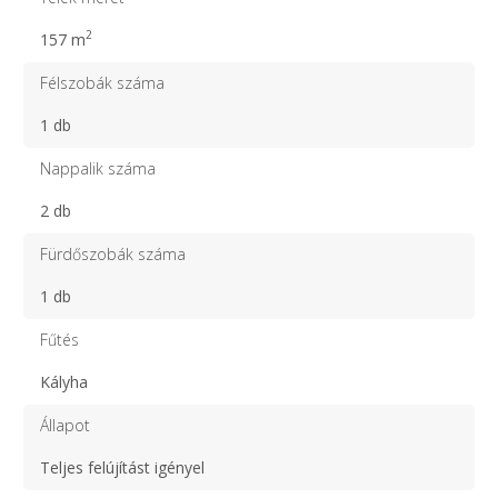
2
157 m
Félszobák száma
1 db
Nappalik száma
2 db
Fürdőszobák száma
1 db
Fűtés
Kályha
Állapot
Teljes felújítást igényel