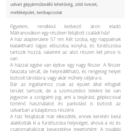
udvari gépjárműbeálló lehetőség, zöld övezet,
melléképület, kertkapcsolat
Figyelem, rendkívül kedvező áron eladó
Mátranovákon egy részben felújított családi ház!
A ház alapterülete 57 nm. Két szoba, egy nappalinak
kialakítható tágas előszoba, konyha, és fürdőszoba
tartozik hozzá, valamint az alsó részen két pince is
van.
A házzal egybe van építve egy nagy fészer. A fészer
falazata sérült, de helyreállítható, és rengeteg helyet
biztosít tárolásra, vagy akár műhely céljára is.
Bár az ingatlanhoz csak az épület által elfoglalt
terület tartozik, de a szomszédos telekre be van
jegyezve a szolgalmi jog, ami a bejárást, gépkocsival
történő használatot és parkolást is biztosít az
udvarban a tulajdonos részére.
A ház felújítását már elkezdték, ennek keretén belül
alakították ki a fürdőszoba helyiséget, ahová a víz és
csatornahálózat bevezetése megtörtént. A további