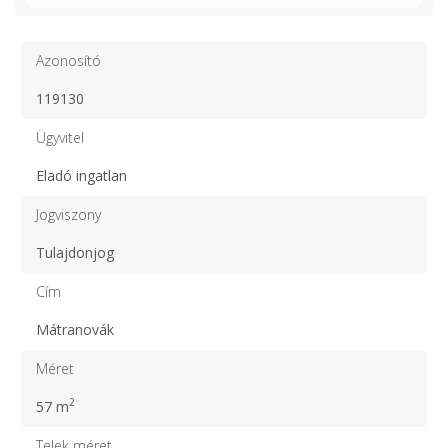
Azonosító
119130
Ügyvitel
Eladó ingatlan
Jogviszony
Tulajdonjog
Cím
Mátranovák
Méret
2
57 m
Telek méret