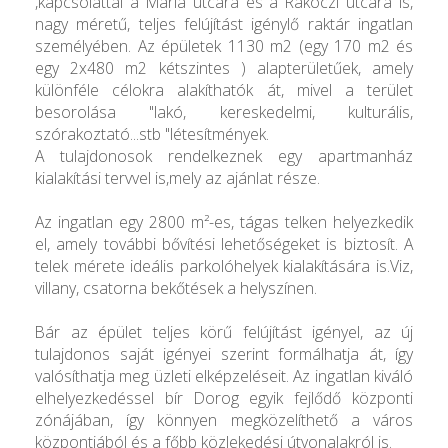
,kapcsolattal a Mária utcára és a Rákóczi utcára is,
nagy méretű, teljes felújítást igénylő raktár ingatlan
személyében. Az épületek 1130 m2 (egy 170 m2 és
egy 2x480 m2 kétszintes ) alapterületűek, amely
különféle célokra alakíthatók át, mivel a terület
besorolása "lakó, kereskedelmi, kulturális,
szórakoztató...stb "létesítmények.
A tulajdonosok rendelkeznek egy apartmanház
kialakítási tervvel is,mely az ajánlat része.
Az ingatlan egy 2800 m²-es, tágas telken helyezkedik
el, amely további bővítési lehetőségeket is biztosít. A
telek mérete ideális parkolóhelyek kialakítására is.Viz,
villany, csatorna bekőtések a helyszínen.
Bár az épület teljes körű felújítást igényel, az új
tulajdonos saját igényei szerint formálhatja át, így
valósíthatja meg üzleti elképzeléseit. Az ingatlan kiváló
elhelyezkedéssel bír Dorog egyik fejlődő központi
zónájában, így könnyen megközelíthető a város
központjából és a főbb közlekedési útvonalakról is.