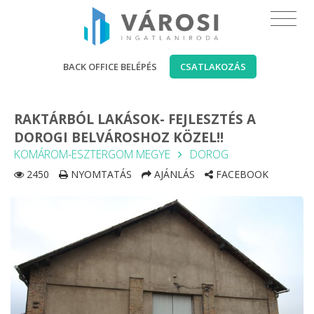
BACK OFFICE BELÉPÉS
CSATLAKOZÁS
RAKTÁRBÓL LAKÁSOK- FEJLESZTÉS A
DOROGI BELVÁROSHOZ KÖZEL!!
KOMÁROM-ESZTERGOM MEGYE
DOROG
2450
NYOMTATÁS
AJÁNLÁS
FACEBOOK